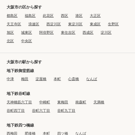
大阪市の区から探す
都島区
福島区
此花区
西区
港区
大正区
天王寺区
浪速区
西淀川区
東淀川区
東成区
生野区
旭区
城東区
阿倍野区
東住吉区
西成区
淀川区
北区
中央区
大阪市の駅から探す
地下鉄御堂筋線
中津
梅田
淀屋橋
本町
心斎橋
なんば
地下鉄谷町線
天神橋筋六丁目
中崎町
東梅田
南森町
天満橋
谷町四丁目
谷町六丁目
谷町九丁目
地下鉄四つ橋線
西梅田
肥後橋
本町
四ツ橋
なんば