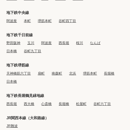
地下鉄中央線
阿波座
本町
堺筋本町
谷町四丁目
地下鉄千日前線
野田阪神
玉川
阿波座
西長堀
桜川
なんば
日本橋
谷町九丁目
地下鉄堺筋線
天神橋筋六丁目
扇町
南森町
北浜
堺筋本町
長堀橋
日本橋
地下鉄長堀鶴見緑地線
西長堀
西大橋
心斎橋
長堀橋
松屋町
谷町六丁目
JR関西本線（大和路線）
JR難波