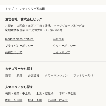
トップ
シティタワー西梅田
運営会社：株式会社ビッグ
札幌市中央区南４条西７丁目６番地 ビッググループ本社ビル
宅地建物取引業 国土交通大臣（4）第7765号
modern classについて
会社概要
プライバシーポリシー
クッキーポリシー
商標について
サイトマップ
カテゴリーから探す
新着
新築
分譲賃貸
タワーマンション
ファミリー向け
人気エリアから探す
梅田・福島・中之島
北浜・淀屋橋
本町・靭公園
谷町・松屋町
堀江・新町
心斎橋・なんば