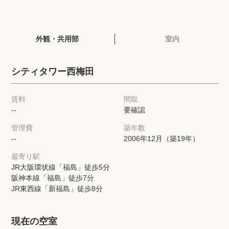
閲覧履歴
外観・共用部
室内
保存した検索条件
シティタワー西梅田
店舗・スタッフ紹介
賃料
間取
希望条件を伝えてプロに探してもらう
--
要確認
管理費
築年数
来店予約
--
2006年12月（築19年）
各種お問い合わせ
最寄り駅
JR大阪環状線「福島」徒歩5分
阪神本線「福島」徒歩7分
JR東西線「新福島」徒歩8分
高級賃貸物件コラム
modern classについて
高級賃貸物件トピック
会社概要
現在の空室