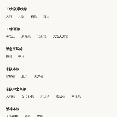
JR大阪環状線
天満
大阪
福島
野田
JR東西線
海老江
新福島
北新地
大阪天満宮
阪急宝塚線
梅田
中津
京阪本線
淀屋橋
北浜
天満橋
京阪中之島線
天満橋
なにわ橋
大江橋
渡辺橋
中之島
阪神本線
大阪梅田
福島
野田