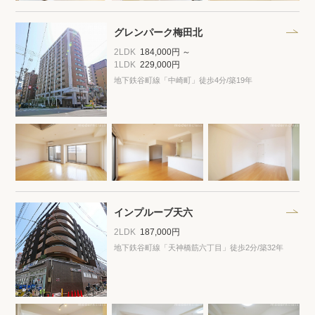
グレンパーク梅田北
2LDK
184,000円 ～
1LDK
229,000円
地下鉄谷町線「中崎町」徒歩4分
/築19年
インプルーブ天六
2LDK
187,000円
地下鉄谷町線「天神橋筋六丁目」徒歩2分
/築32年