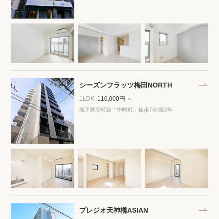
閲覧履歴
保存した検索条件
店舗・スタッフ紹介
シーズンフラッツ梅田NORTH
1LDK
110,000円 ～
希望条件を伝えてプロに探してもらう
地下鉄谷町線「中崎町」徒歩7分
/築2年
来店予約
各種お問い合わせ
高級賃貸物件コラム
modern classについて
高級賃貸物件トピック
会社概要
プレジオ天神橋ASIAN