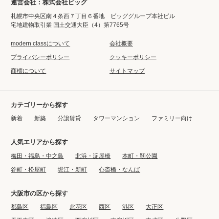
運営会社：株式会社ビッグ
札幌市中央区南４条西７丁目６番地 ビッググループ本社ビル
宅地建物取引業 国土交通大臣（4）第7765号
modern classについて
会社概要
プライバシーポリシー
クッキーポリシー
商標について
サイトマップ
カテゴリーから探す
新着
新築
分譲賃貸
タワーマンション
ファミリー向け
人気エリアから探す
梅田・福島・中之島
北浜・淀屋橋
本町・靭公園
谷町・松屋町
堀江・新町
心斎橋・なんば
大阪市の区から探す
都島区
福島区
此花区
西区
港区
大正区