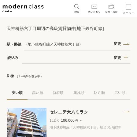
メニュー
SEARCH
天神橋筋六丁目周辺の高級賃貸物件[地下鉄谷町線]
地図から探す
駅・路線から探す
変更
駅・路線
〈地下鉄谷町線／天神橋筋六丁目〉
変更
絞込み
6
棟
（1～6件を表示中）
区から探す
安い順
高い順
新着順
築浅順
駅近順
広い順
人気エリアから探す
アクセスランキング
セレニテ天六ミラク
1LDK
106,000円 ～
地下鉄谷町線「天神橋筋六丁目」徒歩3分
/築2年
保存した物件