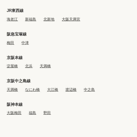
JR東西線
海老江
新福島
北新地
大阪天満宮
阪急宝塚線
梅田
中津
京阪本線
淀屋橋
北浜
天満橋
京阪中之島線
天満橋
なにわ橋
大江橋
渡辺橋
中之島
阪神本線
大阪梅田
福島
野田