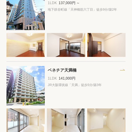
プライバシーポリシー
クッキーポリシー
1LDK
137,000円 ～
地下鉄谷町線「天神橋筋六丁目」徒歩9分
/築2年
商標について
サイトマップ
ベネチア天満橋
1LDK
141,000円
JR大阪環状線「天満」徒歩5分
/築3年