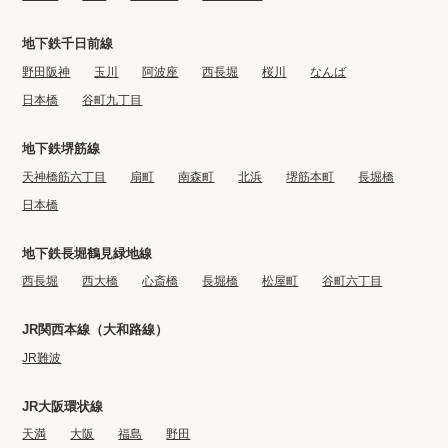
地下鉄千日前線
野田阪神
玉川
阿波座
西長堀
桜川
なんば
日本橋
谷町九丁目
地下鉄堺筋線
天神橋筋六丁目
扇町
南森町
北浜
堺筋本町
長堀橋
日本橋
地下鉄長堀鶴見緑地線
西長堀
西大橋
心斎橋
長堀橋
松屋町
谷町六丁目
JR関西本線（大和路線）
JR難波
JR大阪環状線
天満
大阪
福島
野田