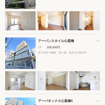
閲覧履歴
保存した検索条件
店舗・スタッフ紹介
アーバンスタイル心斎橋
1R
106,000円
希望条件を伝えてプロに探してもらう
地下鉄四つ橋線「四ツ橋」徒歩2分
/築21年
来店予約
各種お問い合わせ
高級賃貸物件コラム
modern classについて
高級賃貸物件トピック
会社概要
アーバネックス心斎橋II