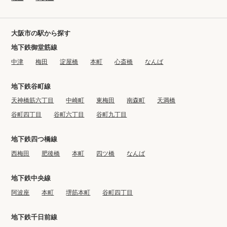
大阪市の駅から探す
地下鉄御堂筋線
中津
梅田
淀屋橋
本町
心斎橋
なんば
地下鉄谷町線
天神橋筋六丁目
中崎町
東梅田
南森町
天満橋
谷町四丁目
谷町六丁目
谷町九丁目
地下鉄四つ橋線
西梅田
肥後橋
本町
四ツ橋
なんば
地下鉄中央線
阿波座
本町
堺筋本町
谷町四丁目
地下鉄千日前線