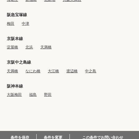
阪急宝塚線
梅田
中津
京阪本線
淀屋橋
北浜
天満橋
京阪中之島線
天満橋
なにわ橋
大江橋
渡辺橋
中之島
阪神本線
大阪梅田
福島
野田
© 2022-2023 BIG CO., LTD.
この条件でお問い合わせ
条件を保存
条件を変更