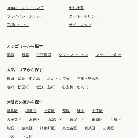
modern classについて
会社概要
プライバシーポリシー
クッキーポリシー
商標について
サイトマップ
カテゴリーから探す
新着
新築
分譲賃貸
タワーマンション
ファミリー向け
人気エリアから探す
梅田・福島・中之島
北浜・淀屋橋
本町・靭公園
谷町・松屋町
堀江・新町
心斎橋・なんば
大阪市の区から探す
都島区
福島区
此花区
西区
港区
大正区
天王寺区
浪速区
西淀川区
東淀川区
東成区
生野区
旭区
城東区
阿倍野区
東住吉区
西成区
淀川区
北区
中央区