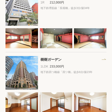
1R
212,000円
地下鉄堺筋線「長堀橋」徒歩3分
/築34年
樹樹ガーデン
1LDK
233,000円
地下鉄四つ橋線「四ツ橋」徒歩6分
/築23年