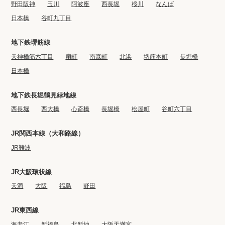
野田阪神
玉川
阿波座
西長堀
桜川
なんば
日本橋
谷町九丁目
地下鉄堺筋線
天神橋筋六丁目
扇町
南森町
北浜
堺筋本町
長堀橋
日本橋
地下鉄長堀鶴見緑地線
西長堀
西大橋
心斎橋
長堀橋
松屋町
谷町六丁目
JR関西本線（大和路線）
JR難波
JR大阪環状線
天満
大阪
福島
野田
JR東西線
海老江
新福島
北新地
大阪天満宮