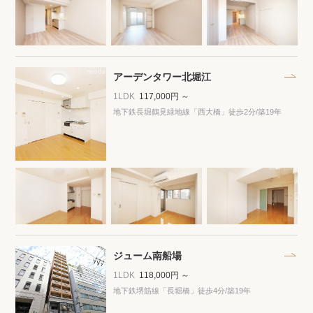
アーデンタワー北堀江
1LDK
117,000円 ～
地下鉄長堀鶴見緑地線「西大橋」徒歩2分
/築19年
ジューム南船場
1LDK
118,000円 ～
地下鉄堺筋線「長堀橋」徒歩4分
/築19年