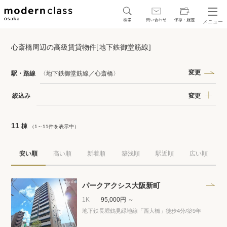
メニュー
SEARCH
心斎橋周辺の高級賃貸物件[地下鉄御堂筋線]
地図から探す
駅・路線から探す
変更
駅・路線
〈地下鉄御堂筋線／心斎橋〉
変更
絞込み
11
棟
（1～11件を表示中）
区から探す
安い順
高い順
新着順
築浅順
駅近順
広い順
人気エリアから探す
アクセスランキング
パークアクシス大阪新町
1K
95,000円 ～
地下鉄長堀鶴見緑地線「西大橋」徒歩4分
/築9年
保存した物件