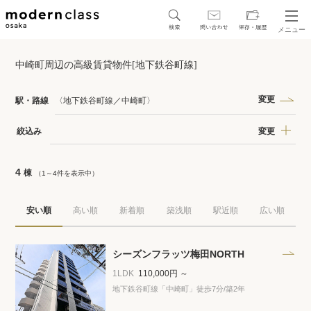
メニュー
SEARCH
中崎町周辺の高級賃貸物件[地下鉄谷町線]
地図から探す
駅・路線から探す
変更
駅・路線
〈地下鉄谷町線／中崎町〉
変更
絞込み
4
棟
（1～4件を表示中）
区から探す
安い順
高い順
新着順
築浅順
駅近順
広い順
人気エリアから探す
アクセスランキング
シーズンフラッツ梅田NORTH
1LDK
110,000円 ～
地下鉄谷町線「中崎町」徒歩7分
/築2年
保存した物件