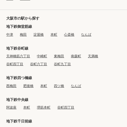
大阪市の駅から探す
地下鉄御堂筋線
中津
梅田
淀屋橋
本町
心斎橋
なんば
地下鉄谷町線
天神橋筋六丁目
中崎町
東梅田
南森町
天満橋
谷町四丁目
谷町六丁目
谷町九丁目
地下鉄四つ橋線
西梅田
肥後橋
本町
四ツ橋
なんば
地下鉄中央線
阿波座
本町
堺筋本町
谷町四丁目
地下鉄千日前線