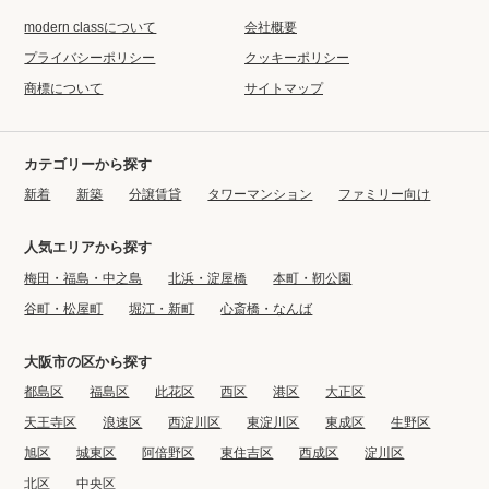
modern classについて
会社概要
プライバシーポリシー
クッキーポリシー
商標について
サイトマップ
カテゴリーから探す
新着
新築
分譲賃貸
タワーマンション
ファミリー向け
人気エリアから探す
梅田・福島・中之島
北浜・淀屋橋
本町・靭公園
谷町・松屋町
堀江・新町
心斎橋・なんば
大阪市の区から探す
都島区
福島区
此花区
西区
港区
大正区
天王寺区
浪速区
西淀川区
東淀川区
東成区
生野区
旭区
城東区
阿倍野区
東住吉区
西成区
淀川区
北区
中央区