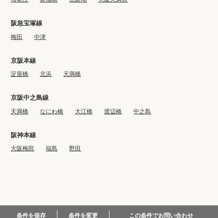
阪急宝塚線
梅田
中津
京阪本線
淀屋橋
北浜
天満橋
京阪中之島線
天満橋
なにわ橋
大江橋
渡辺橋
中之島
阪神本線
大阪梅田
福島
野田
© 2022-2023 BIG CO., LTD.
この条件でお問い合わせ
条件を保存
条件を変更