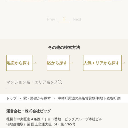
1
Prev
Next
その他の検索方法
地図から探す
区から探す
人気エリアから探す
トップ
駅・路線から探す
中崎町周辺の高級賃貸物件[地下鉄谷町線]
運営会社：株式会社ビッグ
札幌市中央区南４条西７丁目６番地 ビッググループ本社ビル
宅地建物取引業 国土交通大臣（4）第7765号