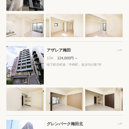
閲覧履歴
保存した検索条件
店舗・スタッフ紹介
アザレア梅田
1DK
124,000円 ～
希望条件を伝えてプロに探してもらう
地下鉄谷町線「中崎町」徒歩5分
/築7年
来店予約
各種お問い合わせ
高級賃貸物件コラム
modern classについて
高級賃貸物件トピック
会社概要
グレンパーク梅田北