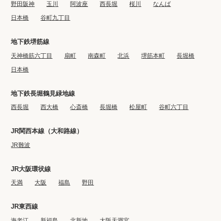
野田阪神
玉川
阿波座
西長堀
桜川
なんば
日本橋
谷町九丁目
地下鉄堺筋線
天神橋筋六丁目
扇町
南森町
北浜
堺筋本町
長堀橋
日本橋
地下鉄長堀鶴見緑地線
西長堀
西大橋
心斎橋
長堀橋
松屋町
谷町六丁目
JR関西本線（大和路線）
JR難波
JR大阪環状線
天満
大阪
福島
野田
JR東西線
海老江
新福島
北新地
大阪天満宮