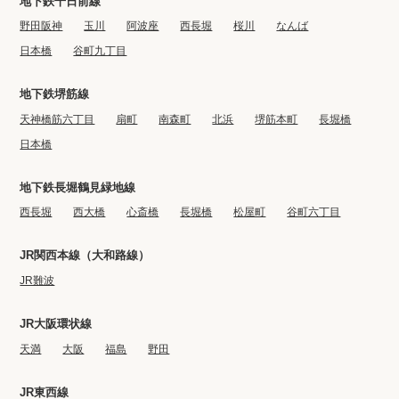
地下鉄千日前線
野田阪神
玉川
阿波座
西長堀
桜川
なんば
日本橋
谷町九丁目
地下鉄堺筋線
天神橋筋六丁目
扇町
南森町
北浜
堺筋本町
長堀橋
日本橋
地下鉄長堀鶴見緑地線
西長堀
西大橋
心斎橋
長堀橋
松屋町
谷町六丁目
JR関西本線（大和路線）
JR難波
JR大阪環状線
天満
大阪
福島
野田
JR東西線