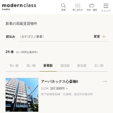
メニュー
SEARCH
新着の高級賃貸物件
地図から探す
駅・路線から探す
絞込み
〈カテゴリ／新着〉
変更
24
棟
（1～20件を表示中）
安い順
高い順
新着順
築浅順
駅近順
広い順
区から探す
人気エリアから探す
アーバネックス心斎橋II
1LDK
107,000円 ～
アクセスランキング
地下鉄御堂筋線「心斎橋」徒歩5分
/築10年
保存した物件