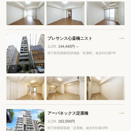
閲覧履歴
保存した検索条件
プレサンス心斎橋ニスト
店舗・スタッフ紹介
1LDK
144,440円 ～
地下鉄長堀鶴見緑地線「松屋町」徒歩6分
/築7年
希望条件を伝えてプロに探してもらう
来店予約
各種お問い合わせ
高級賃貸物件コラム
modern classについて
アーバネックス淀屋橋
高級賃貸物件トピック
会社概要
1LDK
162,000円
地下鉄御堂筋線「淀屋橋」徒歩4分
/築18年