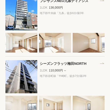
プレサンスNEO九条ディアシス
1LDK
136,000円
地下鉄中央線「九条」徒歩6分
/築3年
シーズンフラッツ梅田NORTH
1LDK
110,000円 ～
地下鉄谷町線「中崎町」徒歩7分
/築2年