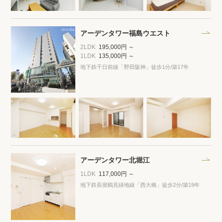
アーデンタワー福島ウエスト
2LDK
195,000円 ～
1LDK
135,000円 ～
地下鉄千日前線「野田阪神」徒歩1分
/築17年
アーデンタワー北堀江
1LDK
117,000円 ～
地下鉄長堀鶴見緑地線「西大橋」徒歩2分
/築19年