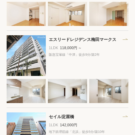
エスリードレジデンス梅田マークス
1LDK
118,000円 ～
阪急宝塚線「中津」徒歩9分
/築2年
セイル淀屋橋
1LDK
142,000円
地下鉄堺筋線「北浜」徒歩5分
/築10年