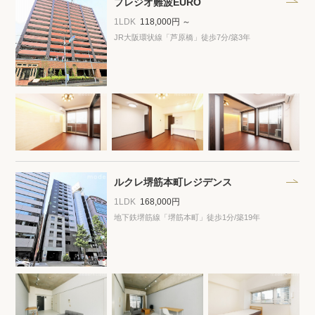
プレジオ難波EURO
1LDK
118,000円 ～
JR大阪環状線「芦原橋」徒歩7分
/築3年
ルクレ堺筋本町レジデンス
1LDK
168,000円
地下鉄堺筋線「堺筋本町」徒歩1分
/築19年