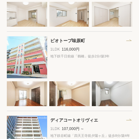
ビオトープ味原町
1LDK
116,000円
地下鉄千日前線「鶴橋」徒歩2分
/築3年
ディアコートオリヴィエ
1LDK
107,000円 ～
地下鉄谷町線「四天王寺前夕陽ヶ丘」徒歩8分
/築4年