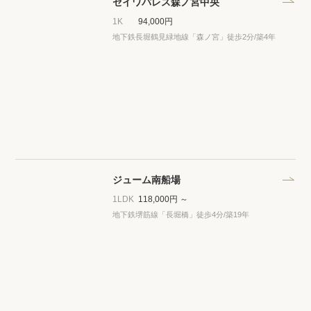
セイワパレス森ノ宮中央
1K
94,000円
地下鉄長堀鶴見緑地線「森ノ宮」徒歩2分
/築4年
ジューム南船場
1LDK
118,000円 ～
地下鉄堺筋線「長堀橋」徒歩4分
/築19年