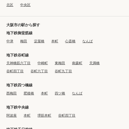
北区
中央区
大阪市の駅から探す
地下鉄御堂筋線
中津
梅田
淀屋橋
本町
心斎橋
なんば
地下鉄谷町線
天神橋筋六丁目
中崎町
東梅田
南森町
天満橋
谷町四丁目
谷町六丁目
谷町九丁目
地下鉄四つ橋線
西梅田
肥後橋
本町
四ツ橋
なんば
地下鉄中央線
阿波座
本町
堺筋本町
谷町四丁目