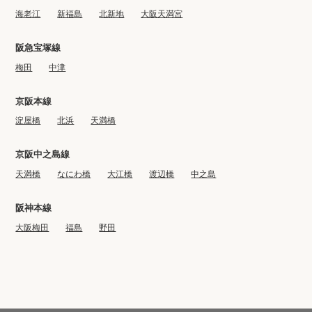
海老江
新福島
北新地
大阪天満宮
阪急宝塚線
梅田
中津
京阪本線
淀屋橋
北浜
天満橋
京阪中之島線
天満橋
なにわ橋
大江橋
渡辺橋
中之島
阪神本線
大阪梅田
福島
野田