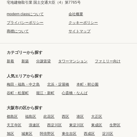
宅地建物取引業 国土交通大臣（4）第7765号
modern classについて
会社概要
プライバシーポリシー
クッキーポリシー
商標について
サイトマップ
カテゴリーから探す
新着
新築
分譲賃貸
タワーマンション
ファミリー向け
人気エリアから探す
梅田・福島・中之島
北浜・淀屋橋
本町・靭公園
谷町・松屋町
堀江・新町
心斎橋・なんば
大阪市の区から探す
都島区
福島区
此花区
西区
港区
大正区
天王寺区
浪速区
西淀川区
東淀川区
東成区
生野区
旭区
城東区
阿倍野区
東住吉区
西成区
淀川区