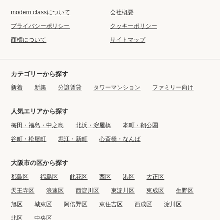
modern classについて
会社概要
プライバシーポリシー
クッキーポリシー
商標について
サイトマップ
カテゴリーから探す
新着
新築
分譲賃貸
タワーマンション
ファミリー向け
人気エリアから探す
梅田・福島・中之島
北浜・淀屋橋
本町・靭公園
谷町・松屋町
堀江・新町
心斎橋・なんば
大阪市の区から探す
都島区
福島区
此花区
西区
港区
大正区
天王寺区
浪速区
西淀川区
東淀川区
東成区
生野区
旭区
城東区
阿倍野区
東住吉区
西成区
淀川区
北区
中央区