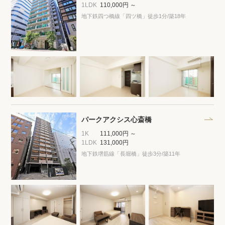
プライバシーポリシー
クッキーポリシー
1LDK
110,000円 ～
地下鉄四つ橋線「四ツ橋」徒歩1分
/築18年
商標について
サイトマップ
パークアクシス心斎橋
1K
111,000円 ～
1LDK
131,000円
地下鉄堺筋線「長堀橋」徒歩3分
/築11年