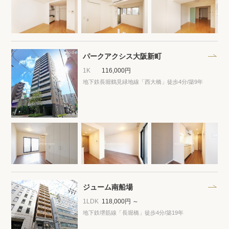
パークアクシス大阪新町
1K
116,000円
地下鉄長堀鶴見緑地線「西大橋」徒歩4分
/築9年
ジューム南船場
1LDK
118,000円 ～
地下鉄堺筋線「長堀橋」徒歩4分
/築19年