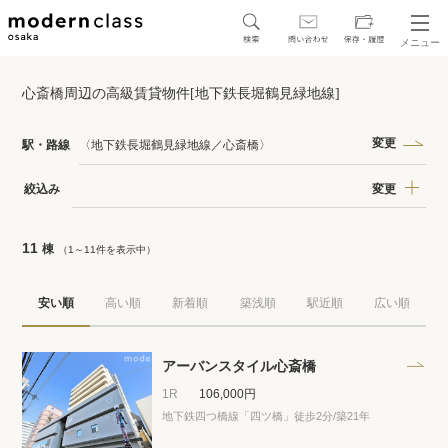
メニュー
SEARCH
心斎橋周辺の高級賃貸物件[地下鉄長堀鶴見緑地線]
地図から探す
駅・路線から探す
変更
駅・路線
〈地下鉄長堀鶴見緑地線／心斎橋〉
変更
絞込み
11
棟
（1～11件を表示中）
区から探す
安い順
高い順
新着順
築浅順
駅近順
広い順
人気エリアから探す
アクセスランキング
アーバンスタイル心斎橋
1R
106,000円
地下鉄四つ橋線「四ツ橋」徒歩2分
/築21年
保存した物件