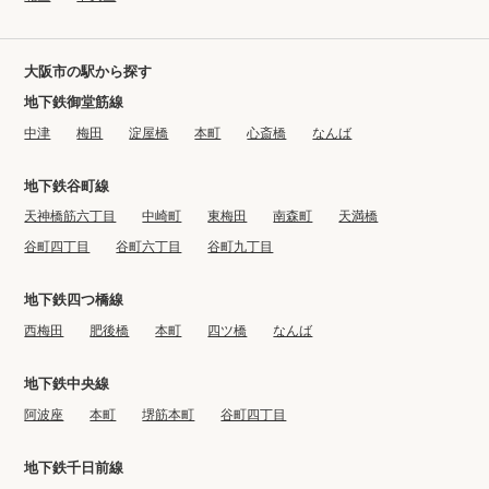
大阪市の駅から探す
地下鉄御堂筋線
中津
梅田
淀屋橋
本町
心斎橋
なんば
地下鉄谷町線
天神橋筋六丁目
中崎町
東梅田
南森町
天満橋
谷町四丁目
谷町六丁目
谷町九丁目
地下鉄四つ橋線
西梅田
肥後橋
本町
四ツ橋
なんば
地下鉄中央線
阿波座
本町
堺筋本町
谷町四丁目
地下鉄千日前線