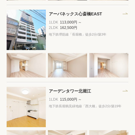
アーバネックス心斎橋EAST
1LDK
113,000円 ～
2LDK
162,500円
地下鉄堺筋線「長堀橋」徒歩2分
/築3年
アーデンタワー北堀江
1LDK
115,000円 ～
地下鉄長堀鶴見緑地線「西大橋」徒歩2分
/築19年