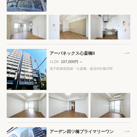
閲覧履歴
保存した検索条件
店舗・スタッフ紹介
アーバネックス心斎橋II
1LDK
107,000円 ～
希望条件を伝えてプロに探してもらう
地下鉄御堂筋線「心斎橋」徒歩5分
/築10年
来店予約
各種お問い合わせ
高級賃貸物件コラム
modern classについて
高級賃貸物件トピック
会社概要
アーデン四ツ橋プライマリーワン