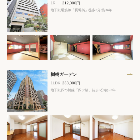
1R
212,000円
地下鉄堺筋線「長堀橋」徒歩3分
/築34年
樹樹ガーデン
1LDK
233,000円
地下鉄四つ橋線「四ツ橋」徒歩6分
/築23年