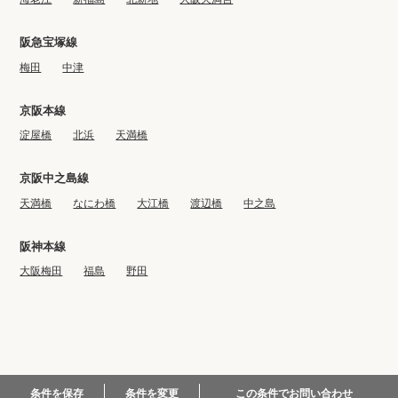
阪急宝塚線
梅田
中津
京阪本線
淀屋橋
北浜
天満橋
京阪中之島線
天満橋
なにわ橋
大江橋
渡辺橋
中之島
阪神本線
大阪梅田
福島
野田
© 2022-2023 BIG CO., LTD.
この条件でお問い合わせ
条件を保存
条件を変更