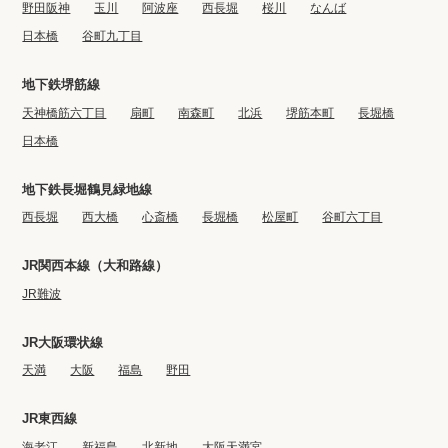
野田阪神
玉川
阿波座
西長堀
桜川
なんば
日本橋
谷町九丁目
地下鉄堺筋線
天神橋筋六丁目
扇町
南森町
北浜
堺筋本町
長堀橋
日本橋
地下鉄長堀鶴見緑地線
西長堀
西大橋
心斎橋
長堀橋
松屋町
谷町六丁目
JR関西本線（大和路線）
JR難波
JR大阪環状線
天満
大阪
福島
野田
JR東西線
海老江
新福島
北新地
大阪天満宮