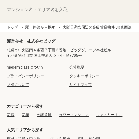
トップ
駅・路線から探す
大阪天満宮周辺の高級賃貸物件[JR東西線]
運営会社：株式会社ビッグ
札幌市中央区南４条西７丁目６番地 ビッググループ本社ビル
宅地建物取引業 国土交通大臣（4）第7765号
modern classについて
会社概要
プライバシーポリシー
クッキーポリシー
商標について
サイトマップ
カテゴリーから探す
新着
新築
分譲賃貸
タワーマンション
ファミリー向け
人気エリアから探す
梅田・福島・中之島
北浜・淀屋橋
本町・靭公園