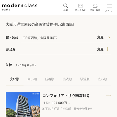
メニュー
SEARCH
大阪天満宮周辺の高級賃貸物件[JR東西線]
地図から探す
駅・路線から探す
変更
駅・路線
〈JR東西線／大阪天満宮〉
変更
絞込み
3
棟
（1～3件を表示中）
区から探す
安い順
高い順
新着順
築浅順
駅近順
広い順
人気エリアから探す
アクセスランキング
コンフォリア・リヴ南森町Ｑ
1LDK
127,000円 ～
地下鉄谷町線「南森町」徒歩7分
/築3年
保存した物件