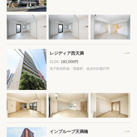
閲覧履歴
保存した検索条件
店舗・スタッフ紹介
レジディア西天満
2LDK
182,000円
希望条件を伝えてプロに探してもらう
地下鉄谷町線「南森町」徒歩5分
/築27年
来店予約
各種お問い合わせ
高級賃貸物件コラム
modern classについて
高級賃貸物件トピック
会社概要
インプルーブ天満橋