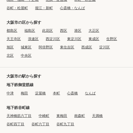
谷町・松屋町
堀江・新町
心斎橋・なんば
大阪市の区から探す
都島区
福島区
此花区
西区
港区
大正区
天王寺区
浪速区
西淀川区
東淀川区
東成区
生野区
旭区
城東区
阿倍野区
東住吉区
西成区
淀川区
北区
中央区
大阪市の駅から探す
地下鉄御堂筋線
中津
梅田
淀屋橋
本町
心斎橋
なんば
地下鉄谷町線
天神橋筋六丁目
中崎町
東梅田
南森町
天満橋
谷町四丁目
谷町六丁目
谷町九丁目