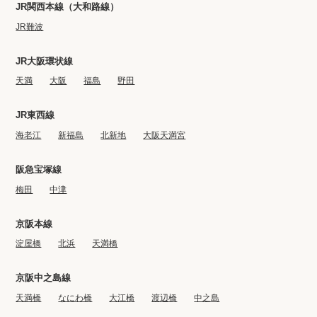
JR関西本線（大和路線）
JR難波
JR大阪環状線
天満
大阪
福島
野田
JR東西線
海老江
新福島
北新地
大阪天満宮
阪急宝塚線
梅田
中津
京阪本線
淀屋橋
北浜
天満橋
京阪中之島線
天満橋
なにわ橋
大江橋
渡辺橋
中之島