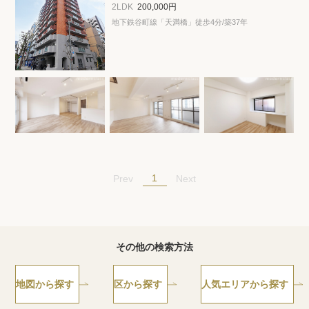
プライバシーポリシー
クッキーポリシー
2LDK
200,000円
地下鉄谷町線「天満橋」徒歩4分
/築37年
商標について
サイトマップ
1
Prev
Next
その他の検索方法
地図から探す
区から探す
人気エリアから探す