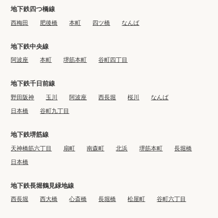
地下鉄四つ橋線
西梅田
肥後橋
本町
四ツ橋
なんば
地下鉄中央線
阿波座
本町
堺筋本町
谷町四丁目
地下鉄千日前線
野田阪神
玉川
阿波座
西長堀
桜川
なんば
日本橋
谷町九丁目
地下鉄堺筋線
天神橋筋六丁目
扇町
南森町
北浜
堺筋本町
長堀橋
日本橋
地下鉄長堀鶴見緑地線
西長堀
西大橋
心斎橋
長堀橋
松屋町
谷町六丁目