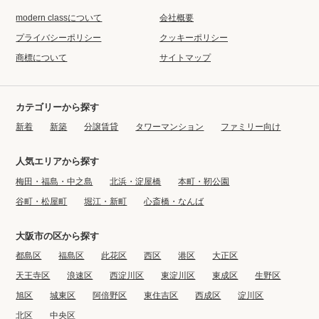
modern classについて
会社概要
プライバシーポリシー
クッキーポリシー
商標について
サイトマップ
カテゴリーから探す
新着
新築
分譲賃貸
タワーマンション
ファミリー向け
人気エリアから探す
梅田・福島・中之島
北浜・淀屋橋
本町・靭公園
谷町・松屋町
堀江・新町
心斎橋・なんば
大阪市の区から探す
都島区
福島区
此花区
西区
港区
大正区
天王寺区
浪速区
西淀川区
東淀川区
東成区
生野区
旭区
城東区
阿倍野区
東住吉区
西成区
淀川区
北区
中央区