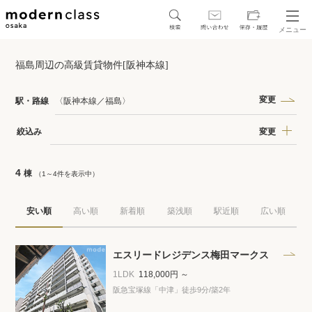
メニュー
SEARCH
福島周辺の高級賃貸物件[阪神本線]
地図から探す
駅・路線から探す
変更
駅・路線
〈阪神本線／福島〉
変更
絞込み
4
棟
（1～4件を表示中）
区から探す
安い順
高い順
新着順
築浅順
駅近順
広い順
人気エリアから探す
アクセスランキング
エスリードレジデンス梅田マークス
1LDK
118,000円 ～
阪急宝塚線「中津」徒歩9分
/築2年
保存した物件