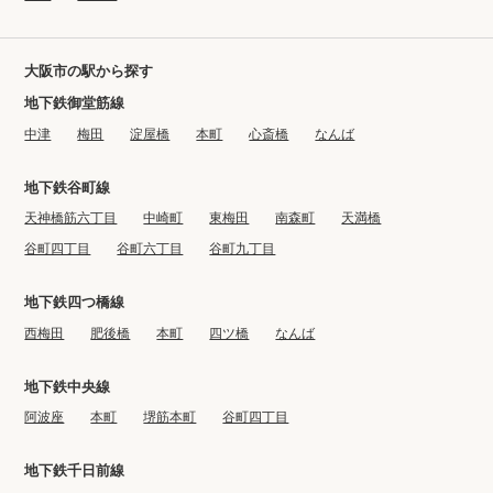
大阪市の駅から探す
地下鉄御堂筋線
中津
梅田
淀屋橋
本町
心斎橋
なんば
地下鉄谷町線
天神橋筋六丁目
中崎町
東梅田
南森町
天満橋
谷町四丁目
谷町六丁目
谷町九丁目
地下鉄四つ橋線
西梅田
肥後橋
本町
四ツ橋
なんば
地下鉄中央線
阿波座
本町
堺筋本町
谷町四丁目
地下鉄千日前線