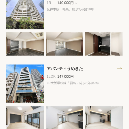
プライバシーポリシー
クッキーポリシー
1R
140,000円 ～
阪神本線「福島」徒歩2分
/築18年
商標について
サイトマップ
アバンティうめきた
1LDK
147,000円
JR大阪環状線「福島」徒歩8分
/築3年