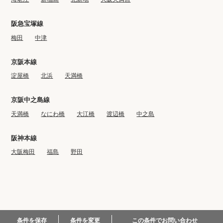
阪急宝塚線
梅田
中津
京阪本線
淀屋橋
北浜
天満橋
京阪中之島線
天満橋
なにわ橋
大江橋
渡辺橋
中之島
阪神本線
大阪梅田
福島
野田
© 2022-2023 BIG CO., LTD.
この条件でお問い合わせ
条件を保存
条件を変更