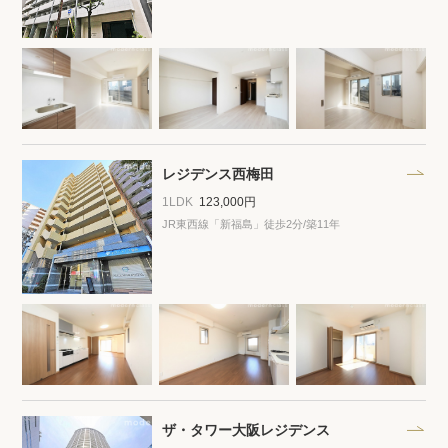
閲覧履歴
保存した検索条件
店舗・スタッフ紹介
レジデンス西梅田
1LDK
123,000円
希望条件を伝えてプロに探してもらう
JR東西線「新福島」徒歩2分
/築11年
来店予約
各種お問い合わせ
高級賃貸物件コラム
modern classについて
高級賃貸物件トピック
会社概要
ザ・タワー大阪レジデンス