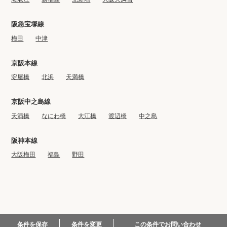
阪急宝塚線
梅田
中津
京阪本線
淀屋橋
北浜
天満橋
京阪中之島線
天満橋
なにわ橋
大江橋
渡辺橋
中之島
阪神本線
大阪梅田
福島
野田
© 2022-2023 BIG CO., LTD.
この条件でお問い合わせ
条件を保存
条件を変更