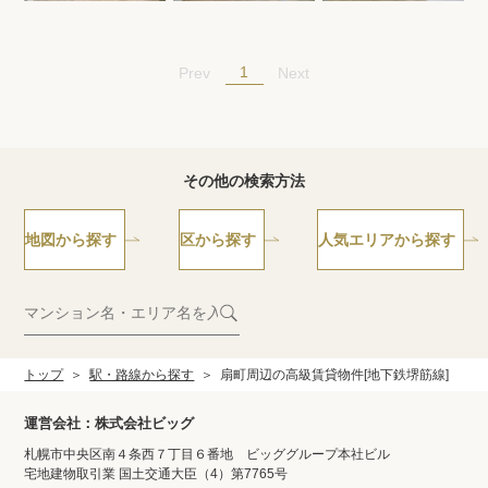
1
Prev
Next
その他の検索方法
地図から探す
区から探す
人気エリアから探す
トップ
駅・路線から探す
扇町周辺の高級賃貸物件[地下鉄堺筋線]
運営会社：株式会社ビッグ
札幌市中央区南４条西７丁目６番地 ビッググループ本社ビル
宅地建物取引業 国土交通大臣（4）第7765号