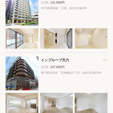
プライバシーポリシー
クッキーポリシー
1LDK
141,000円
JR大阪環状線「天満」徒歩5分
/築3年
商標について
サイトマップ
インプルーブ天六
2LDK
187,000円
地下鉄谷町線「天神橋筋六丁目」徒歩2分
/築32年