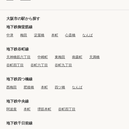
大阪市の駅から探す
地下鉄御堂筋線
中津
梅田
淀屋橋
本町
心斎橋
なんば
地下鉄谷町線
天神橋筋六丁目
中崎町
東梅田
南森町
天満橋
谷町四丁目
谷町六丁目
谷町九丁目
地下鉄四つ橋線
西梅田
肥後橋
本町
四ツ橋
なんば
地下鉄中央線
阿波座
本町
堺筋本町
谷町四丁目
地下鉄千日前線