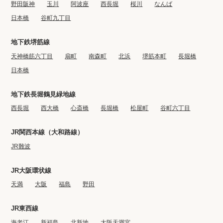
野田阪神
玉川
阿波座
西長堀
桜川
なんば
日本橋
谷町九丁目
地下鉄堺筋線
天神橋筋六丁目
扇町
南森町
北浜
堺筋本町
長堀橋
日本橋
地下鉄長堀鶴見緑地線
西長堀
西大橋
心斎橋
長堀橋
松屋町
谷町六丁目
JR関西本線（大和路線）
JR難波
JR大阪環状線
天満
大阪
福島
野田
JR東西線
海老江
新福島
北新地
大阪天満宮