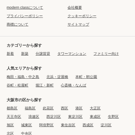
modern classについて
会社概要
プライバシーポリシー
クッキーポリシー
商標について
サイトマップ
カテゴリーから探す
新着
新築
分譲賃貸
タワーマンション
ファミリー向け
人気エリアから探す
梅田・福島・中之島
北浜・淀屋橋
本町・靭公園
谷町・松屋町
堀江・新町
心斎橋・なんば
大阪市の区から探す
都島区
福島区
此花区
西区
港区
大正区
天王寺区
浪速区
西淀川区
東淀川区
東成区
生野区
旭区
城東区
阿倍野区
東住吉区
西成区
淀川区
北区
中央区