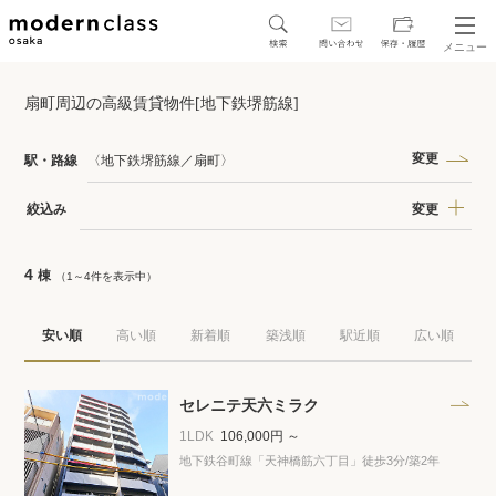
メニュー
SEARCH
扇町周辺の高級賃貸物件[地下鉄堺筋線]
地図から探す
駅・路線から探す
変更
駅・路線
〈地下鉄堺筋線／扇町〉
変更
絞込み
4
棟
（1～4件を表示中）
区から探す
安い順
高い順
新着順
築浅順
駅近順
広い順
人気エリアから探す
アクセスランキング
セレニテ天六ミラク
1LDK
106,000円 ～
地下鉄谷町線「天神橋筋六丁目」徒歩3分
/築2年
保存した物件