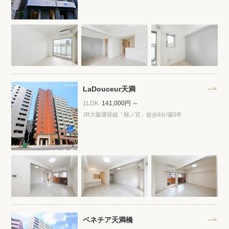
閲覧履歴
保存した検索条件
店舗・スタッフ紹介
LaDouceur天満
1LDK
141,000円 ～
希望条件を伝えてプロに探してもらう
JR大阪環状線「桜ノ宮」徒歩6分
/築5年
来店予約
各種お問い合わせ
高級賃貸物件コラム
modern classについて
高級賃貸物件トピック
会社概要
ベネチア天満橋