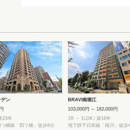
ーデン
BRAVI南堀江
0円
103,000円 ～ 182,000円
 築23年
1R ～ 1LDK / 築18年
四つ橋線「四ツ橋」徒歩6分
地下鉄千日前線「桜川」徒歩