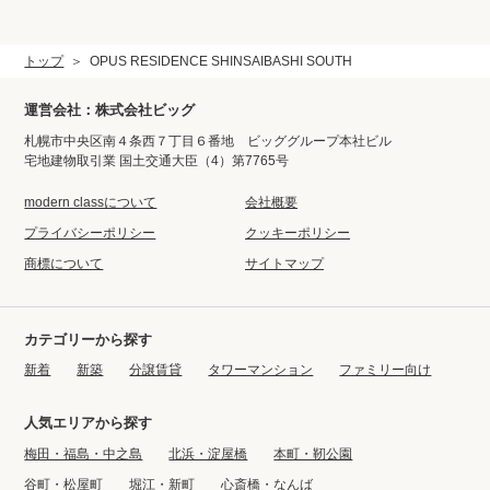
トップ
OPUS RESIDENCE SHINSAIBASHI SOUTH
運営会社：株式会社ビッグ
札幌市中央区南４条西７丁目６番地 ビッググループ本社ビル
宅地建物取引業 国土交通大臣（4）第7765号
modern classについて
会社概要
プライバシーポリシー
クッキーポリシー
商標について
サイトマップ
カテゴリーから探す
新着
新築
分譲賃貸
タワーマンション
ファミリー向け
人気エリアから探す
梅田・福島・中之島
北浜・淀屋橋
本町・靭公園
谷町・松屋町
堀江・新町
心斎橋・なんば