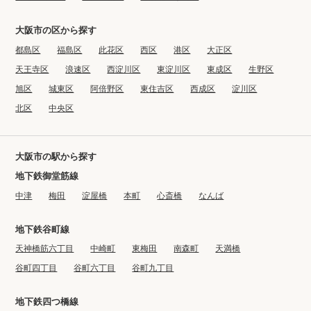
大阪市の区から探す
都島区
福島区
此花区
西区
港区
大正区
天王寺区
浪速区
西淀川区
東淀川区
東成区
生野区
旭区
城東区
阿倍野区
東住吉区
西成区
淀川区
北区
中央区
大阪市の駅から探す
地下鉄御堂筋線
中津
梅田
淀屋橋
本町
心斎橋
なんば
地下鉄谷町線
天神橋筋六丁目
中崎町
東梅田
南森町
天満橋
谷町四丁目
谷町六丁目
谷町九丁目
地下鉄四つ橋線