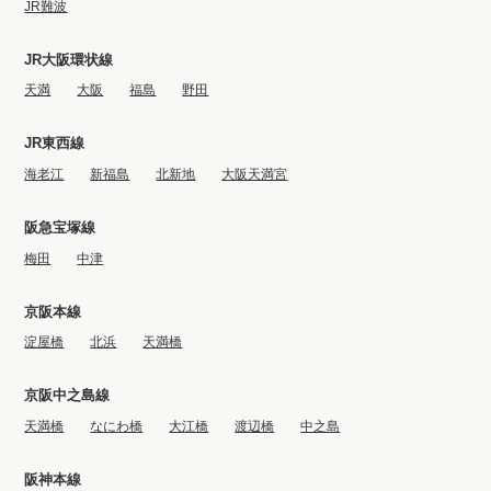
JR難波
JR大阪環状線
天満
大阪
福島
野田
JR東西線
海老江
新福島
北新地
大阪天満宮
阪急宝塚線
梅田
中津
京阪本線
淀屋橋
北浜
天満橋
京阪中之島線
天満橋
なにわ橋
大江橋
渡辺橋
中之島
阪神本線