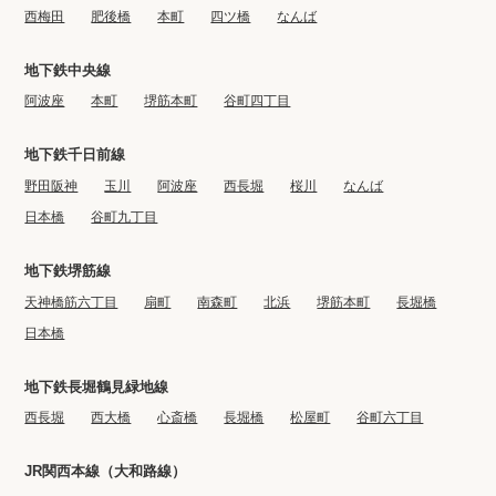
西梅田
肥後橋
本町
四ツ橋
なんば
地下鉄中央線
阿波座
本町
堺筋本町
谷町四丁目
地下鉄千日前線
野田阪神
玉川
阿波座
西長堀
桜川
なんば
日本橋
谷町九丁目
地下鉄堺筋線
天神橋筋六丁目
扇町
南森町
北浜
堺筋本町
長堀橋
日本橋
地下鉄長堀鶴見緑地線
西長堀
西大橋
心斎橋
長堀橋
松屋町
谷町六丁目
JR関西本線（大和路線）