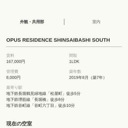
閲覧履歴
外観・共用部
室内
保存した検索条件
OPUS RESIDENCE SHINSAIBASHI SOUTH
店舗・スタッフ紹介
賃料
間取
希望条件を伝えてプロに探してもらう
167,000円
1LDK
管理費
築年数
来店予約
8,000円
2019年8月（築7年）
各種お問い合わせ
最寄り駅
地下鉄長堀鶴見緑地線「松屋町」徒歩5分
地下鉄堺筋線「長堀橋」徒歩8分
地下鉄谷町線「谷町六丁目」徒歩10分
高級賃貸物件コラム
modern classについて
高級賃貸物件トピック
会社概要
現在の空室