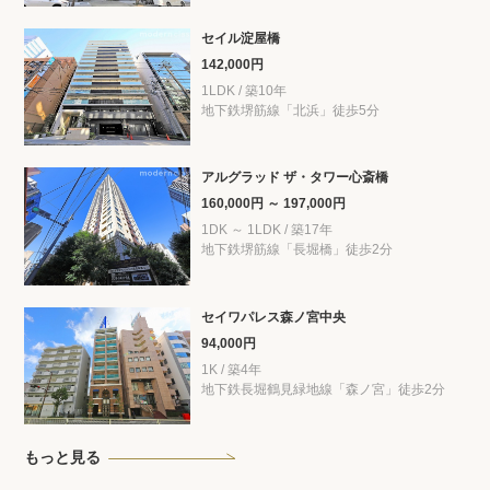
セイル淀屋橋
142,000円
1LDK / 築10年
地下鉄堺筋線「北浜」徒歩5分
アルグラッド ザ・タワー心斎橋
160,000円 ～ 197,000円
1DK ～ 1LDK / 築17年
地下鉄堺筋線「長堀橋」徒歩2分
セイワパレス森ノ宮中央
94,000円
1K / 築4年
地下鉄長堀鶴見緑地線「森ノ宮」徒歩2分
もっと見る