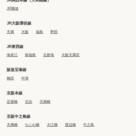
JR関西本線（大和路線）
JR難波
JR大阪環状線
天満
大阪
福島
野田
JR東西線
海老江
新福島
北新地
大阪天満宮
阪急宝塚線
梅田
中津
京阪本線
淀屋橋
北浜
天満橋
京阪中之島線
天満橋
なにわ橋
大江橋
渡辺橋
中之島