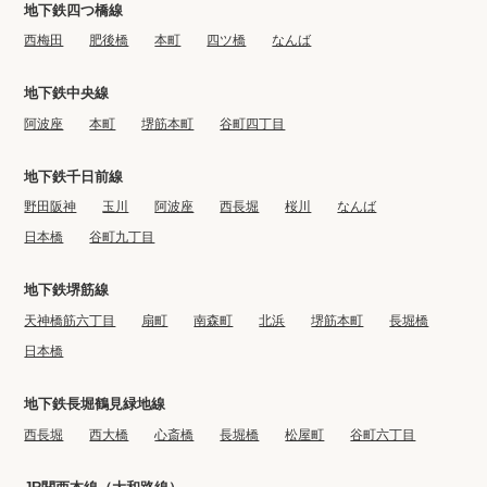
地下鉄四つ橋線
西梅田
肥後橋
本町
四ツ橋
なんば
地下鉄中央線
阿波座
本町
堺筋本町
谷町四丁目
地下鉄千日前線
野田阪神
玉川
阿波座
西長堀
桜川
なんば
日本橋
谷町九丁目
地下鉄堺筋線
天神橋筋六丁目
扇町
南森町
北浜
堺筋本町
長堀橋
日本橋
地下鉄長堀鶴見緑地線
西長堀
西大橋
心斎橋
長堀橋
松屋町
谷町六丁目