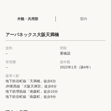
閲覧履歴
外観・共用部
室内
保存した検索条件
アーバネックス大阪天満橋
店舗・スタッフ紹介
賃料
間取
希望条件を伝えてプロに探してもらう
--
要確認
管理費
築年数
来店予約
--
2022年1月（築4年）
各種お問い合わせ
最寄り駅
地下鉄谷町線「天満橋」徒歩6分
JR東西線「大阪天満宮」徒歩8分
地下鉄堺筋線「南森町」徒歩10分
高級賃貸物件コラム
modern classについて
地下鉄谷町線「南森町」徒歩9分
高級賃貸物件トピック
会社概要