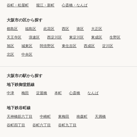
谷町・松屋町
堀江・新町
心斎橋・なんば
大阪市の区から探す
都島区
福島区
此花区
西区
港区
大正区
天王寺区
浪速区
西淀川区
東淀川区
東成区
生野区
旭区
城東区
阿倍野区
東住吉区
西成区
淀川区
北区
中央区
大阪市の駅から探す
地下鉄御堂筋線
中津
梅田
淀屋橋
本町
心斎橋
なんば
地下鉄谷町線
天神橋筋六丁目
中崎町
東梅田
南森町
天満橋
谷町四丁目
谷町六丁目
谷町九丁目