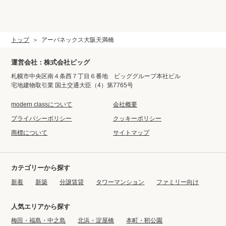
トップ
アーバネックス大阪天満橋
運営会社：株式会社ビッグ
札幌市中央区南４条西７丁目６番地 ビッググループ本社ビル
宅地建物取引業 国土交通大臣（4）第7765号
modern classについて
会社概要
プライバシーポリシー
クッキーポリシー
商標について
サイトマップ
カテゴリーから探す
新着
新築
分譲賃貸
タワーマンション
ファミリー向け
人気エリアから探す
梅田・福島・中之島
北浜・淀屋橋
本町・靭公園