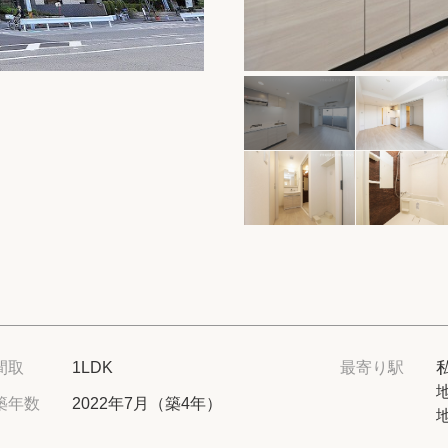
保存した物件
閲覧履歴
保存した検索条
店舗・スタッフ
希望条件を伝え
来店予約
各種お問い合わ
間取
1LDK
最寄り駅
築年数
2022年7月（築4年）
高級賃貸物件コラ