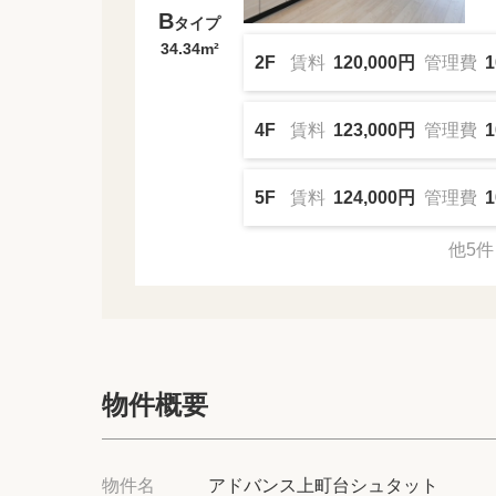
B
タイプ
34.34m²
2F
賃料
120,000円
管理費
1
4F
賃料
123,000円
管理費
1
5F
賃料
124,000円
管理費
1
他5件
物件概要
物件名
アドバンス上町台シュタット