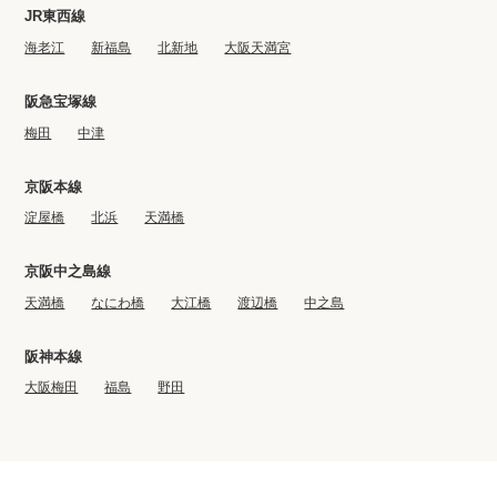
JR東西線
海老江
新福島
北新地
大阪天満宮
阪急宝塚線
梅田
中津
京阪本線
淀屋橋
北浜
天満橋
京阪中之島線
天満橋
なにわ橋
大江橋
渡辺橋
中之島
阪神本線
大阪梅田
福島
野田