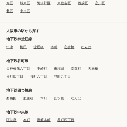
旭区
城東区
阿倍野区
東住吉区
西成区
淀川区
北区
中央区
大阪市の駅から探す
地下鉄御堂筋線
中津
梅田
淀屋橋
本町
心斎橋
なんば
地下鉄谷町線
天神橋筋六丁目
中崎町
東梅田
南森町
天満橋
谷町四丁目
谷町六丁目
谷町九丁目
地下鉄四つ橋線
西梅田
肥後橋
本町
四ツ橋
なんば
地下鉄中央線
阿波座
本町
堺筋本町
谷町四丁目