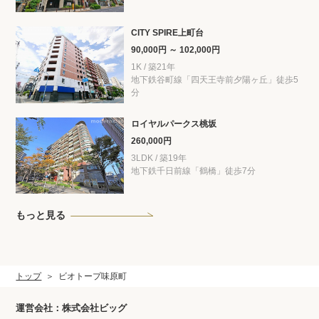
CITY SPIRE上町台
90,000円 ～ 102,000円
1K / 築21年
地下鉄谷町線「四天王寺前夕陽ヶ丘」徒歩5
分
ロイヤルパークス桃坂
260,000円
3LDK / 築19年
地下鉄千日前線「鶴橋」徒歩7分
もっと見る
トップ
ビオトープ味原町
運営会社：株式会社ビッグ