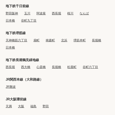
地下鉄千日前線
野田阪神
玉川
阿波座
西長堀
桜川
なんば
日本橋
谷町九丁目
地下鉄堺筋線
天神橋筋六丁目
扇町
南森町
北浜
堺筋本町
長堀橋
日本橋
地下鉄長堀鶴見緑地線
西長堀
西大橋
心斎橋
長堀橋
松屋町
谷町六丁目
JR関西本線（大和路線）
JR難波
JR大阪環状線
天満
大阪
福島
野田