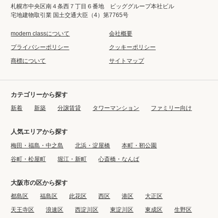
札幌市中央区南４条西７丁目６番地 ビッググループ本社ビル
宅地建物取引業 国土交通大臣（4）第7765号
modern classについて
会社概要
プライバシーポリシー
クッキーポリシー
商標について
サイトマップ
カテゴリーから探す
新着
新築
分譲賃貸
タワーマンション
ファミリー向け
人気エリアから探す
梅田・福島・中之島
北浜・淀屋橋
本町・靭公園
谷町・松屋町
堀江・新町
心斎橋・なんば
大阪市の区から探す
都島区
福島区
此花区
西区
港区
大正区
天王寺区
浪速区
西淀川区
東淀川区
東成区
生野区