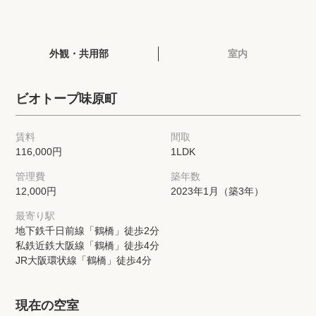
閲覧履歴
外観・共用部
室内
保存した検索条件
ビオトープ味原町
店舗・スタッフ紹介
賃料
間取
希望条件を伝えてプロに探してもらう
116,000円
1LDK
管理費
築年数
来店予約
12,000円
2023年1月（築3年）
各種お問い合わせ
最寄り駅
地下鉄千日前線「鶴橋」徒歩2分
私鉄近鉄大阪線「鶴橋」徒歩4分
JR大阪環状線「鶴橋」徒歩4分
高級賃貸物件コラム
modern classについて
高級賃貸物件トピック
会社概要
現在の空室