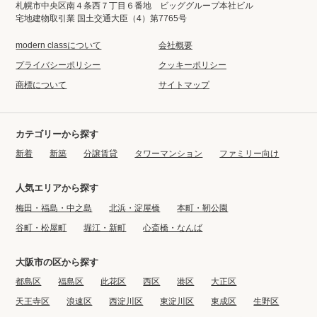
札幌市中央区南４条西７丁目６番地 ビッググループ本社ビル
宅地建物取引業 国土交通大臣（4）第7765号
modern classについて
会社概要
プライバシーポリシー
クッキーポリシー
商標について
サイトマップ
カテゴリーから探す
新着
新築
分譲賃貸
タワーマンション
ファミリー向け
人気エリアから探す
梅田・福島・中之島
北浜・淀屋橋
本町・靭公園
谷町・松屋町
堀江・新町
心斎橋・なんば
大阪市の区から探す
都島区
福島区
此花区
西区
港区
大正区
天王寺区
浪速区
西淀川区
東淀川区
東成区
生野区