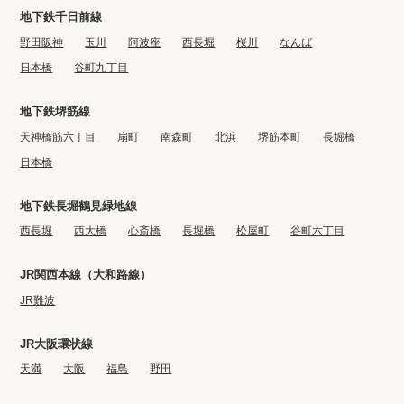
地下鉄千日前線
野田阪神
玉川
阿波座
西長堀
桜川
なんば
日本橋
谷町九丁目
地下鉄堺筋線
天神橋筋六丁目
扇町
南森町
北浜
堺筋本町
長堀橋
日本橋
地下鉄長堀鶴見緑地線
西長堀
西大橋
心斎橋
長堀橋
松屋町
谷町六丁目
JR関西本線（大和路線）
JR難波
JR大阪環状線
天満
大阪
福島
野田