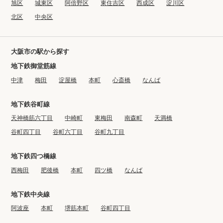
旭区
城東区
阿倍野区
東住吉区
西成区
淀川区
北区
中央区
大阪市の駅から探す
地下鉄御堂筋線
中津
梅田
淀屋橋
本町
心斎橋
なんば
地下鉄谷町線
天神橋筋六丁目
中崎町
東梅田
南森町
天満橋
谷町四丁目
谷町六丁目
谷町九丁目
地下鉄四つ橋線
西梅田
肥後橋
本町
四ツ橋
なんば
地下鉄中央線
阿波座
本町
堺筋本町
谷町四丁目