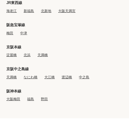
JR東西線
海老江
新福島
北新地
大阪天満宮
阪急宝塚線
梅田
中津
京阪本線
淀屋橋
北浜
天満橋
京阪中之島線
天満橋
なにわ橋
大江橋
渡辺橋
中之島
阪神本線
大阪梅田
福島
野田