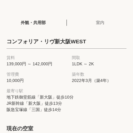
閲覧履歴
外観・共用部
室内
保存した検索条件
コンフォリア・リヴ新大阪WEST
店舗・スタッフ紹介
賃料
間取
希望条件を伝えてプロに探してもらう
139,000円 ～ 142,000円
1LDK ～ 2K
管理費
築年数
来店予約
10,000円
2022年3月（築4年）
各種お問い合わせ
最寄り駅
地下鉄御堂筋線「新大阪」徒歩10分
JR新幹線「新大阪」徒歩13分
阪急宝塚線「三国」徒歩14分
高級賃貸物件コラム
modern classについて
高級賃貸物件トピック
会社概要
現在の空室