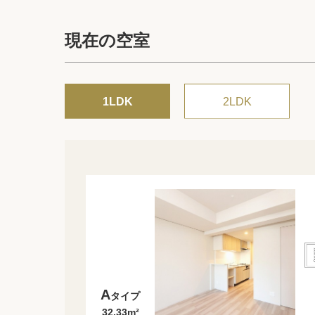
現在の空室
1LDK
2LDK
A
タイプ
32.33m²