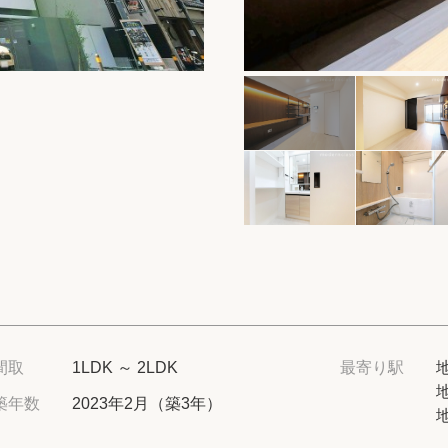
保存した物件
閲覧履歴
保存した検索条
店舗・スタッフ
希望条件を伝え
来店予約
各種お問い合わ
間取
1LDK ～ 2LDK
最寄り駅
築年数
2023年2月（築3年）
高級賃貸物件コラ