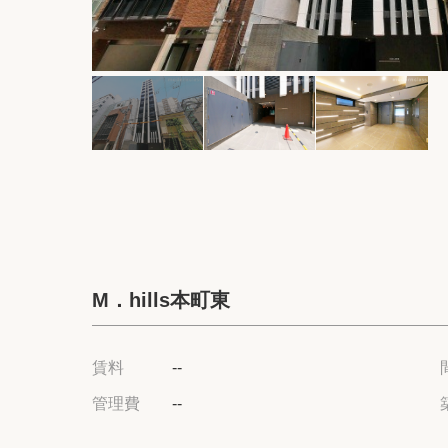
M．hills本町東
賃料
--
管理費
--