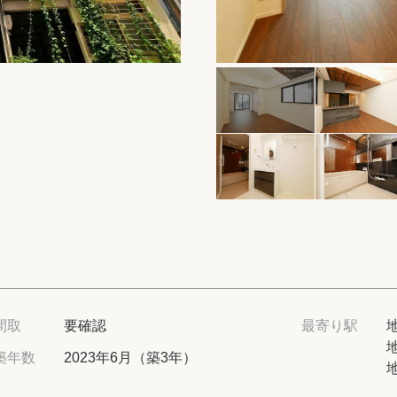
保存した物件
閲覧履歴
保存した検索条
店舗・スタッフ
希望条件を伝え
来店予約
各種お問い合わ
間取
要確認
最寄り駅
築年数
2023年6月（築3年）
高級賃貸物件コラ