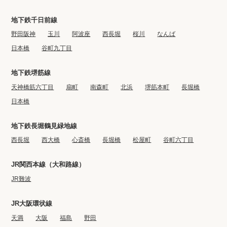
地下鉄千日前線
野田阪神
玉川
阿波座
西長堀
桜川
なんば
日本橋
谷町九丁目
地下鉄堺筋線
天神橋筋六丁目
扇町
南森町
北浜
堺筋本町
長堀橋
日本橋
地下鉄長堀鶴見緑地線
西長堀
西大橋
心斎橋
長堀橋
松屋町
谷町六丁目
JR関西本線（大和路線）
JR難波
JR大阪環状線
天満
大阪
福島
野田