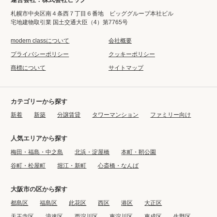
札幌市中央区南４条西７丁目６番地 ビッググループ本社ビル
宅地建物取引業 国土交通大臣（4）第7765号
modern classについて
会社概要
プライバシーポリシー
クッキーポリシー
商標について
サイトマップ
カテゴリーから探す
新着
新築
分譲賃貸
タワーマンション
ファミリー向け
人気エリアから探す
梅田・福島・中之島
北浜・淀屋橋
本町・靭公園
谷町・松屋町
堀江・新町
心斎橋・なんば
大阪市の区から探す
都島区
福島区
此花区
西区
港区
大正区
天王寺区
浪速区
西淀川区
東淀川区
東成区
生野区