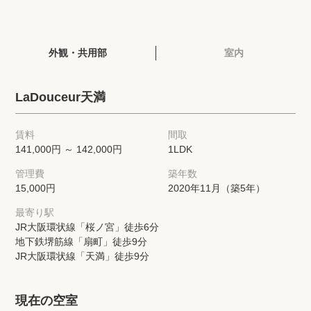
閲覧履歴
外観・共用部
室内
保存した検索条件
LaDouceur天満
店舗・スタッフ紹介
賃料
間取
希望条件を伝えてプロに探してもらう
141,000円 ～ 142,000円
1LDK
管理費
築年数
来店予約
15,000円
2020年11月（築5年）
各種お問い合わせ
最寄り駅
JR大阪環状線「桜ノ宮」徒歩6分
地下鉄堺筋線「扇町」徒歩9分
JR大阪環状線「天満」徒歩9分
高級賃貸物件コラム
modern classについて
高級賃貸物件トピック
会社概要
現在の空室