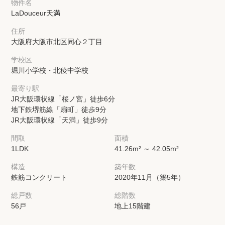
物件名
LaDouceur天満
住所
大阪府大阪市北区同心２丁目
学校区
堀川小学校・北稜中学校
最寄り駅
JR大阪環状線「桜ノ宮」徒歩6分
地下鉄堺筋線「扇町」徒歩9分
JR大阪環状線「天満」徒歩9分
間取
面積
1LDK
41.26m² ～ 42.05m²
構造
築年数
鉄筋コンクリート
2020年11月（築5年）
総戸数
総階数
56戸
地上15階建