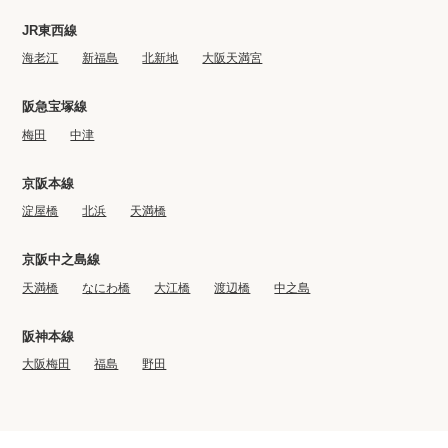
JR東西線
海老江
新福島
北新地
大阪天満宮
阪急宝塚線
梅田
中津
京阪本線
淀屋橋
北浜
天満橋
京阪中之島線
天満橋
なにわ橋
大江橋
渡辺橋
中之島
阪神本線
大阪梅田
福島
野田