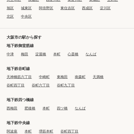
旭区
城東区
阿倍野区
東住吉区
西成区
淀川区
北区
中央区
大阪市の駅から探す
地下鉄御堂筋線
中津
梅田
淀屋橋
本町
心斎橋
なんば
地下鉄谷町線
天神橋筋六丁目
中崎町
東梅田
南森町
天満橋
谷町四丁目
谷町六丁目
谷町九丁目
地下鉄四つ橋線
西梅田
肥後橋
本町
四ツ橋
なんば
地下鉄中央線
阿波座
本町
堺筋本町
谷町四丁目