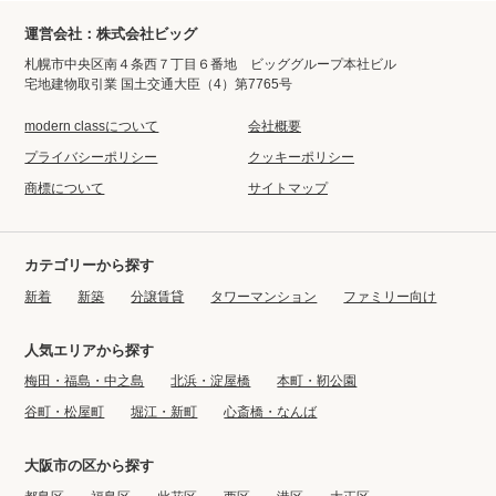
運営会社：株式会社ビッグ
札幌市中央区南４条西７丁目６番地 ビッググループ本社ビル
宅地建物取引業 国土交通大臣（4）第7765号
modern classについて
会社概要
プライバシーポリシー
クッキーポリシー
商標について
サイトマップ
カテゴリーから探す
新着
新築
分譲賃貸
タワーマンション
ファミリー向け
人気エリアから探す
梅田・福島・中之島
北浜・淀屋橋
本町・靭公園
谷町・松屋町
堀江・新町
心斎橋・なんば
大阪市の区から探す