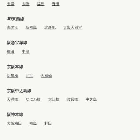
天満
大阪
福島
野田
JR東西線
海老江
新福島
北新地
大阪天満宮
阪急宝塚線
梅田
中津
京阪本線
淀屋橋
北浜
天満橋
京阪中之島線
天満橋
なにわ橋
大江橋
渡辺橋
中之島
阪神本線
大阪梅田
福島
野田