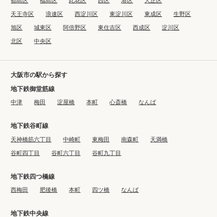
都島区
福島区
此花区
西区
港区
大正区
天王寺区
浪速区
西淀川区
東淀川区
東成区
生野区
旭区
城東区
阿倍野区
東住吉区
西成区
淀川区
北区
中央区
大阪市の駅から探す
地下鉄御堂筋線
中津
梅田
淀屋橋
本町
心斎橋
なんば
地下鉄谷町線
天神橋筋六丁目
中崎町
東梅田
南森町
天満橋
谷町四丁目
谷町六丁目
谷町九丁目
地下鉄四つ橋線
西梅田
肥後橋
本町
四ツ橋
なんば
地下鉄中央線