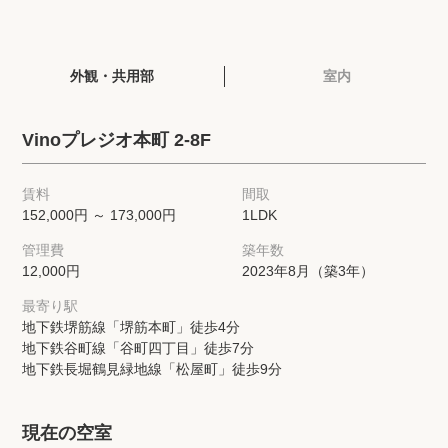
閲覧履歴
外観・共用部
室内
保存した検索条件
Vinoプレジオ本町 2-8F
店舗・スタッフ紹介
賃料
間取
希望条件を伝えてプロに探してもらう
152,000円 ～ 173,000円
1LDK
管理費
築年数
来店予約
12,000円
2023年8月（築3年）
各種お問い合わせ
最寄り駅
地下鉄堺筋線「堺筋本町」徒歩4分
地下鉄谷町線「谷町四丁目」徒歩7分
地下鉄長堀鶴見緑地線「松屋町」徒歩9分
高級賃貸物件コラム
modern classについて
高級賃貸物件トピック
会社概要
現在の空室