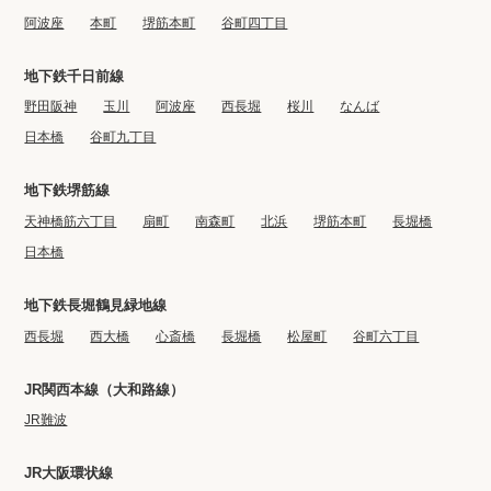
阿波座
本町
堺筋本町
谷町四丁目
地下鉄千日前線
野田阪神
玉川
阿波座
西長堀
桜川
なんば
日本橋
谷町九丁目
地下鉄堺筋線
天神橋筋六丁目
扇町
南森町
北浜
堺筋本町
長堀橋
日本橋
地下鉄長堀鶴見緑地線
西長堀
西大橋
心斎橋
長堀橋
松屋町
谷町六丁目
JR関西本線（大和路線）
JR難波
JR大阪環状線