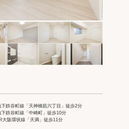
件
紹介
てプロに探してもらう
せ
地下鉄谷町線「天神橋筋六丁目」徒歩2分
地下鉄谷町線「中崎町」徒歩10分
ム
modern classについて
JR大阪環状線「天満」徒歩11分