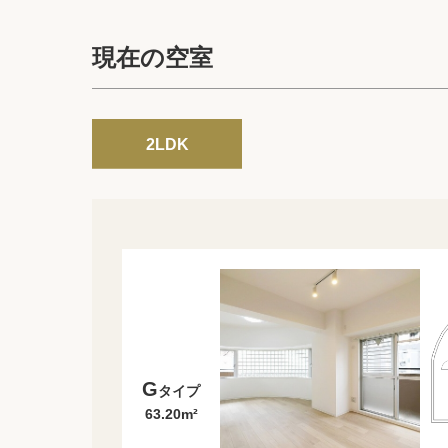
現在の空室
2LDK
G
タイプ
63.20m²