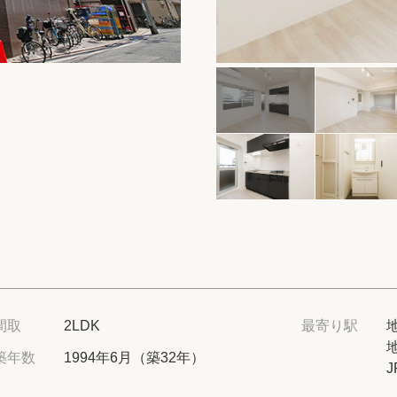
保存した物件
閲覧履歴
保存した検索条
店舗・スタッフ
希望条件を伝え
来店予約
各種お問い合わ
間取
2LDK
最寄り駅
築年数
1994年6月（築32年）
高級賃貸物件コラ