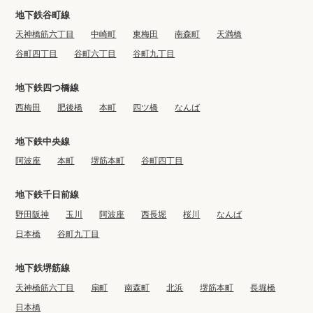
地下鉄谷町線
天神橋筋六丁目
中崎町
東梅田
南森町
天満橋
谷町四丁目
谷町六丁目
谷町九丁目
地下鉄四つ橋線
西梅田
肥後橋
本町
四ツ橋
なんば
地下鉄中央線
阿波座
本町
堺筋本町
谷町四丁目
地下鉄千日前線
野田阪神
玉川
阿波座
西長堀
桜川
なんば
日本橋
谷町九丁目
地下鉄堺筋線
天神橋筋六丁目
扇町
南森町
北浜
堺筋本町
長堀橋
日本橋