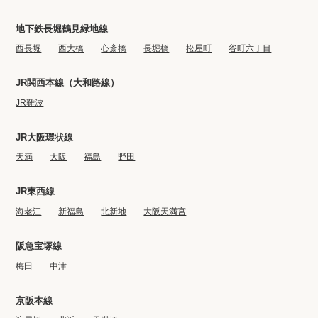
地下鉄長堀鶴見緑地線
西長堀
西大橋
心斎橋
長堀橋
松屋町
谷町六丁目
JR関西本線（大和路線）
JR難波
JR大阪環状線
天満
大阪
福島
野田
JR東西線
海老江
新福島
北新地
大阪天満宮
阪急宝塚線
梅田
中津
京阪本線