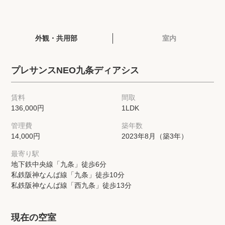
閲覧履歴
外観・共用部
室内
保存した検索条件
プレサンスNEO九条ディアシス
店舗・スタッフ紹介
賃料
間取
希望条件を伝えてプロに探してもらう
136,000円
1LDK
管理費
築年数
来店予約
14,000円
2023年8月（築3年）
各種お問い合わせ
最寄り駅
地下鉄中央線「九条」徒歩6分
私鉄阪神なんば線「九条」徒歩10分
私鉄阪神なんば線「西九条」徒歩13分
高級賃貸物件コラム
modern classについて
高級賃貸物件トピック
会社概要
現在の空室