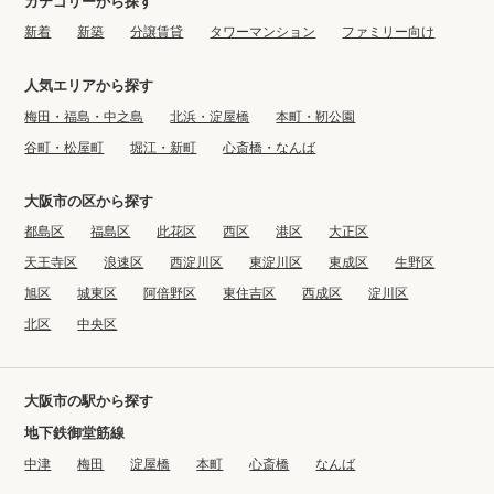
カテゴリーから探す
新着
新築
分譲賃貸
タワーマンション
ファミリー向け
人気エリアから探す
梅田・福島・中之島
北浜・淀屋橋
本町・靭公園
谷町・松屋町
堀江・新町
心斎橋・なんば
大阪市の区から探す
都島区
福島区
此花区
西区
港区
大正区
天王寺区
浪速区
西淀川区
東淀川区
東成区
生野区
旭区
城東区
阿倍野区
東住吉区
西成区
淀川区
北区
中央区
大阪市の駅から探す
地下鉄御堂筋線
中津
梅田
淀屋橋
本町
心斎橋
なんば