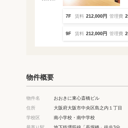
7F
賃料
212,000円
管理費
2
9F
賃料
212,000円
管理費
2
物件概要
物件名
おおきに東心斎橋ビル
住所
大阪府大阪市中央区島之内１丁目
学校区
南小学校・南中学校
最寄り駅
地下鉄堺筋線「長堀橋」徒歩3分