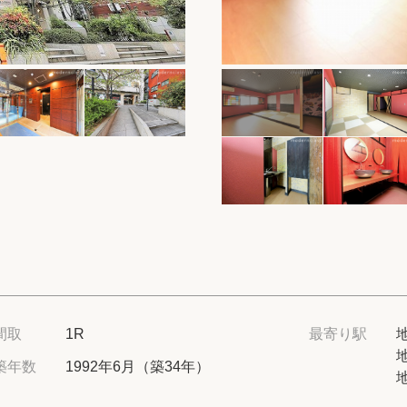
保存した物件
閲覧履歴
保存した検索条
店舗・スタッフ
希望条件を伝え
来店予約
各種お問い合わ
間取
1R
最寄り駅
築年数
1992年6月（築34年）
高級賃貸物件コラ