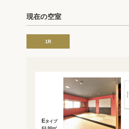
現在の空室
1R
E
タイプ
63.90m²