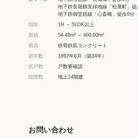
地下鉄長堀鶴見緑地線「松屋町」徒
地下鉄御堂筋線「心斎橋」徒歩9分
間取
1R ～ 5LDK以上
面積
54.48m² ～ 400.00m²
構造
鉄骨鉄筋コンクリート
築年数
1992年6月（築34年）
総戸数
戸数要確認
総階数
地上14階建
お問い合わせ