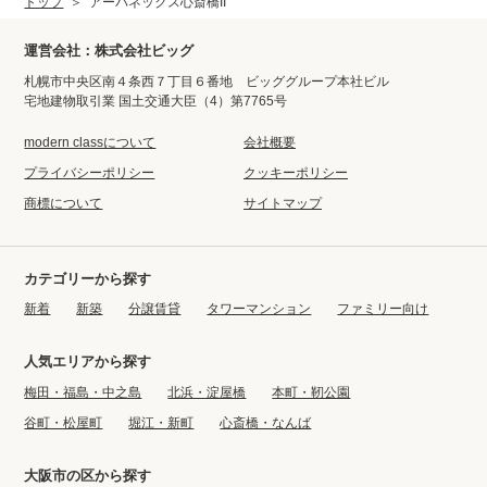
トップ
アーバネックス心斎橋II
運営会社：株式会社ビッグ
札幌市中央区南４条西７丁目６番地 ビッググループ本社ビル
宅地建物取引業 国土交通大臣（4）第7765号
modern classについて
会社概要
プライバシーポリシー
クッキーポリシー
商標について
サイトマップ
カテゴリーから探す
新着
新築
分譲賃貸
タワーマンション
ファミリー向け
人気エリアから探す
梅田・福島・中之島
北浜・淀屋橋
本町・靭公園
谷町・松屋町
堀江・新町
心斎橋・なんば
大阪市の区から探す