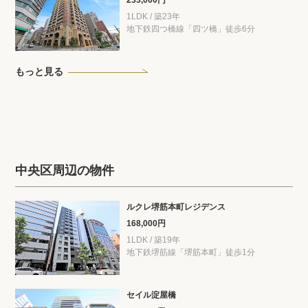
1LDK / 築23年
地下鉄四つ橋線「四ツ橋」徒歩6分
もっと見る
中央区周辺の物件
ルクレ堺筋本町レジデンス
168,000円
1LDK / 築19年
地下鉄堺筋線「堺筋本町」徒歩1分
セイル淀屋橋