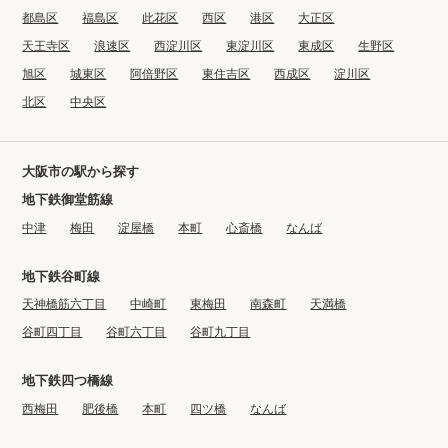
都島区
福島区
此花区
西区
港区
大正区
天王寺区
浪速区
西淀川区
東淀川区
東成区
生野区
旭区
城東区
阿倍野区
東住吉区
西成区
淀川区
北区
中央区
大阪市の駅から探す
地下鉄御堂筋線
中津
梅田
淀屋橋
本町
心斎橋
なんば
地下鉄谷町線
天神橋筋六丁目
中崎町
東梅田
南森町
天満橋
谷町四丁目
谷町六丁目
谷町九丁目
地下鉄四つ橋線
西梅田
肥後橋
本町
四ツ橋
なんば