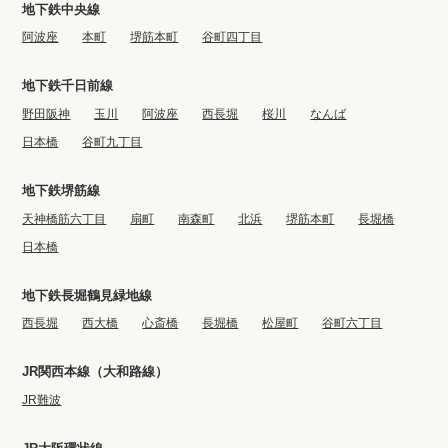
地下鉄中央線
阿波座
本町
堺筋本町
谷町四丁目
地下鉄千日前線
野田阪神
玉川
阿波座
西長堀
桜川
なんば
日本橋
谷町九丁目
地下鉄堺筋線
天神橋筋六丁目
扇町
南森町
北浜
堺筋本町
長堀橋
日本橋
地下鉄長堀鶴見緑地線
西長堀
西大橋
心斎橋
長堀橋
松屋町
谷町六丁目
JR関西本線（大和路線）
JR難波