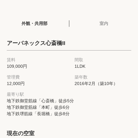
閲覧履歴
外観・共用部
室内
保存した検索条件
アーバネックス心斎橋II
店舗・スタッフ紹介
賃料
間取
希望条件を伝えてプロに探してもらう
109,000円
1LDK
管理費
築年数
来店予約
12,000円
2016年2月（築10年）
各種お問い合わせ
最寄り駅
地下鉄御堂筋線「心斎橋」徒歩5分
地下鉄御堂筋線「本町」徒歩6分
地下鉄堺筋線「長堀橋」徒歩8分
高級賃貸物件コラム
modern classについて
高級賃貸物件トピック
会社概要
現在の空室