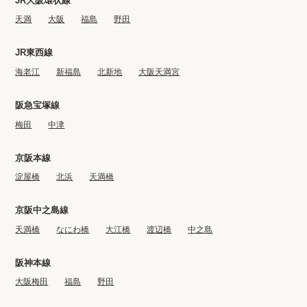
JR大阪環状線
天満
大阪
福島
野田
JR東西線
海老江
新福島
北新地
大阪天満宮
阪急宝塚線
梅田
中津
京阪本線
淀屋橋
北浜
天満橋
京阪中之島線
天満橋
なにわ橋
大江橋
渡辺橋
中之島
阪神本線
大阪梅田
福島
野田