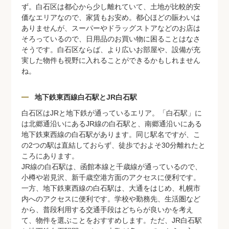
ず。白石区は都心から少し離れていて、土地が比較的安
価なエリアなので、家賃もお安め。都心ほどの賑わいは
ありませんが、スーパーやドラッグストアなどのお店は
そろっているので、日用品のお買い物に困ることはなさ
そうです。白石区ならば、より広いお部屋や、設備が充
実した物件も視野に入れることができるかもしれません
ね。
地下鉄東西線白石駅とJR白石駅
白石区はJRと地下鉄が通っているエリア。「白石駅」に
は北郷通沿いにあるJR線の白石駅と、南郷通沿いにある
地下鉄東西線の白石駅があります。同じ駅名ですが、こ
の2つの駅は直結しておらず、徒歩でおよそ30分離れたと
ころにあります。
JR線の白石駅は、函館本線と千歳線が通っているので、
小樽や岩見沢、新千歳空港方面のアクセスに便利です。
一方、地下鉄東西線の白石駅は、大通をはじめ、札幌市
内へのアクセスに便利です。学校や勤務先、生活圏など
から、普段利用する交通手段はどちらが良いかを考え
て、物件を選ぶことをおすすめします。ただ、JR白石駅