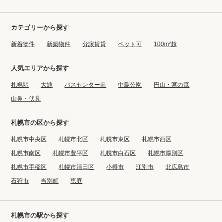
カテゴリーから探す
新着物件
新築物件
分譲賃貸
ペット可
100m²超
人気エリアから探す
札幌駅
大通
バスセンター前
中島公園
円山・宮の森
山鼻・伏見
札幌市の区から探す
札幌市中央区
札幌市北区
札幌市東区
札幌市西区
札幌市南区
札幌市豊平区
札幌市白石区
札幌市厚別区
札幌市手稲区
札幌市清田区
小樽市
江別市
北広島市
石狩市
当別町
恵庭
札幌市の駅から探す