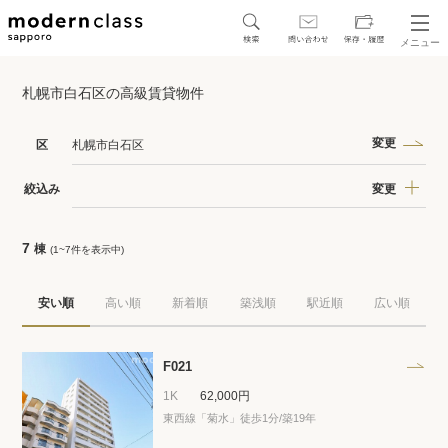
メニュー
SEARCH
札幌市白石区の高級賃貸物件
地図から探す
駅・路線から探す
変更
区
札幌市白石区
変更
絞込み
7
棟
(1~7件を表示中)
区から探す
安い順
高い順
新着順
築浅順
駅近順
広い順
人気エリアから探す
アクセスランキング
F021
1K
62,000円
東西線「菊水」徒歩1分/築19年
保存した物件