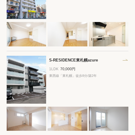
閲覧履歴
保存した検索条件
店舗紹介
S-RESIDENCE東札幌azure
希望条件を伝えてプロに探してもらう
1LDK
70,000円
来店予約
東西線「東札幌」徒歩8分/築2年
各種お問い合わせ
高級賃貸物件コラム
modern classについて
高級賃貸物件トピック
会社概要