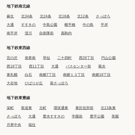
地下鉄南北線
麻生
北34条
北24条
北18条
北12条
さっぽろ
大通
すすきの
中島公園
幌平橋
中の島
平岸
南平岸
澄川
自衛隊前
真駒内
地下鉄東西線
宮の沢
発寒南
琴似
二十四軒
西28丁目
円山公園
西18丁目
西11丁目
大通
バスセンター前
菊水
東札幌
白石
南郷7丁目
南郷１３丁目
南郷18丁目
大谷地
ひばりが丘
新さっぽろ
地下鉄東豊線
栄町
新道東
元町
環状通東
東区役所前
北13条東
さっぽろ
大通
豊水すすきの
学園前
豊平公園
美園
月寒中央
福住