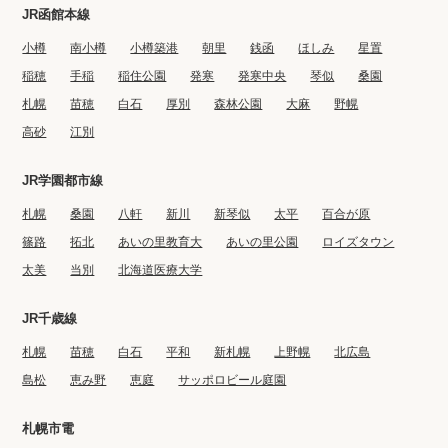
JR函館本線
小樽
南小樽
小樽築港
朝里
銭函
ほしみ
星置
稲穂
手稲
稲住公園
発寒
発寒中央
琴似
桑園
札幌
苗穂
白石
厚別
森林公園
大麻
野幌
高砂
江別
JR学園都市線
札幌
桑園
八軒
新川
新琴似
太平
百合が原
篠路
拓北
あいの里教育大
あいの里公園
ロイズタウン
太美
当別
北海道医療大学
JR千歳線
札幌
苗穂
白石
平和
新札幌
上野幌
北広島
島松
恵み野
恵庭
サッポロビール庭園
札幌市電