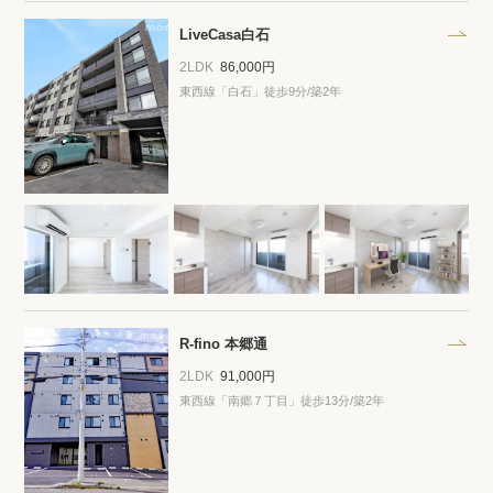
プライバシーポリシー
クッキーポリシー
LiveCasa白石
商標について
サイトマップ
2LDK
86,000円
東西線「白石」徒歩9分/築2年
R-fino 本郷通
2LDK
91,000円
東西線「南郷７丁目」徒歩13分/築2年