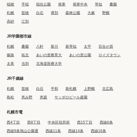
稲穂
手稲
稲住公園
発寒
発寒中央
琴似
桑園
札幌
苗穂
白石
厚別
森林公園
大麻
野幌
高砂
江別
JR学園都市線
札幌
桑園
八軒
新川
新琴似
太平
百合が原
篠路
拓北
あいの里教育大
あいの里公園
ロイズタウン
太美
当別
北海道医療大学
JR千歳線
札幌
苗穂
白石
平和
新札幌
上野幌
北広島
島松
恵み野
恵庭
サッポロビール庭園
札幌市電
西4丁目
西8丁目
中央区役所前
西15丁目
西線6条
西線9条旭山公園通
西線11条
西線14条
西線16条