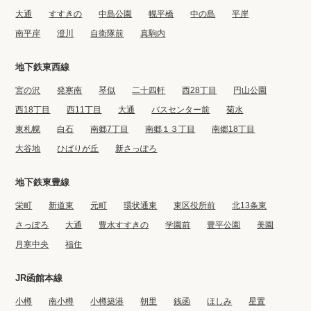
大通
すすきの
中島公園
幌平橋
中の島
平岸
南平岸
澄川
自衛隊前
真駒内
地下鉄東西線
宮の沢
発寒南
琴似
二十四軒
西28丁目
円山公園
西18丁目
西11丁目
大通
バスセンター前
菊水
東札幌
白石
南郷7丁目
南郷１３丁目
南郷18丁目
大谷地
ひばりが丘
新さっぽろ
地下鉄東豊線
栄町
新道東
元町
環状通東
東区役所前
北13条東
さっぽろ
大通
豊水すすきの
学園前
豊平公園
美園
月寒中央
福住
JR函館本線
小樽
南小樽
小樽築港
朝里
銭函
ほしみ
星置