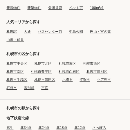
プライバシーポリシー
クッキーポリシー
新着物件
新築物件
分譲賃貸
ペット可
100m²超
商標について
サイトマップ
人気エリアから探す
札幌駅
大通
バスセンター前
中島公園
円山・宮の森
山鼻・伏見
札幌市の区から探す
札幌市中央区
札幌市北区
札幌市東区
札幌市西区
札幌市南区
札幌市豊平区
札幌市白石区
札幌市厚別区
札幌市手稲区
札幌市清田区
小樽市
江別市
北広島市
石狩市
当別町
恵庭
札幌市の駅から探す
地下鉄南北線
麻生
北34条
北24条
北18条
北12条
さっぽろ