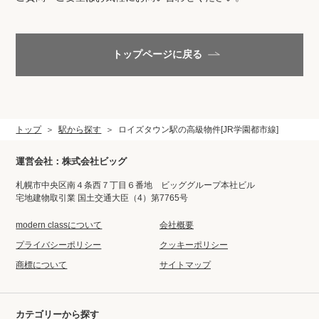
閲覧履歴
トップページに戻る
保存した検索条件
店舗紹介
トップ
駅から探す
ロイズタウン駅の高級物件[JR学園都市線]
希望条件を伝えてプロに探してもらう
運営会社：株式会社ビッグ
来店予約
札幌市中央区南４条西７丁目６番地 ビッググループ本社ビル
宅地建物取引業 国土交通大臣（4）第7765号
各種お問い合わせ
modern classについて
会社概要
プライバシーポリシー
クッキーポリシー
商標について
サイトマップ
高級賃貸物件コラム
modern classについて
高級賃貸物件トピック
会社概要
カテゴリーから探す