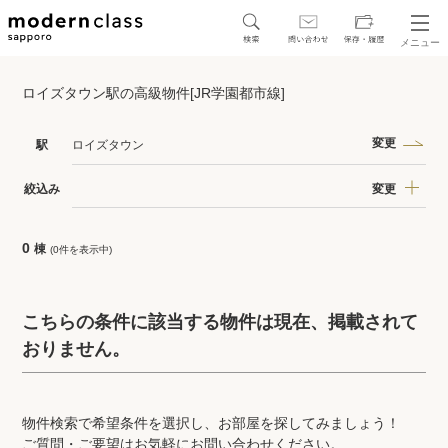
メニュー
SEARCH
ロイズタウン駅の高級物件[JR学園都市線]
地図から探す
駅・路線から探す
変更
駅
ロイズタウン
変更
絞込み
0
棟
(0件を表示中)
区から探す
人気エリアから探す
こちらの条件に該当する物件は現在、掲載されて
おりません。
アクセスランキング
物件検索で希望条件を選択し、お部屋を探してみましょう！
保存した物件
ご質問・ご要望はお気軽にお問い合わせください。