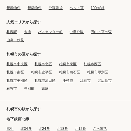
プライバシーポリシー
クッキーポリシー
新着物件
新築物件
分譲賃貸
ペット可
100m²超
商標について
サイトマップ
人気エリアから探す
札幌駅
大通
バスセンター前
中島公園
円山・宮の森
山鼻・伏見
札幌市の区から探す
札幌市中央区
札幌市北区
札幌市東区
札幌市西区
札幌市南区
札幌市豊平区
札幌市白石区
札幌市厚別区
札幌市手稲区
札幌市清田区
小樽市
江別市
北広島市
石狩市
当別町
恵庭
札幌市の駅から探す
地下鉄南北線
麻生
北34条
北24条
北18条
北12条
さっぽろ