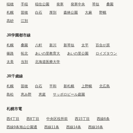
稲穂
手稲
稲住公園
発寒
発寒中央
琴似
桑園
札幌
苗穂
白石
厚別
森林公園
大麻
野幌
高砂
江別
JR学園都市線
札幌
桑園
八軒
新川
新琴似
太平
百合が原
篠路
拓北
あいの里教育大
あいの里公園
ロイズタウン
太美
当別
北海道医療大学
JR千歳線
札幌
苗穂
白石
平和
新札幌
上野幌
北広島
島松
恵み野
恵庭
サッポロビール庭園
札幌市電
西4丁目
西8丁目
中央区役所前
西15丁目
西線6条
西線9条旭山公園通
西線11条
西線14条
西線16条