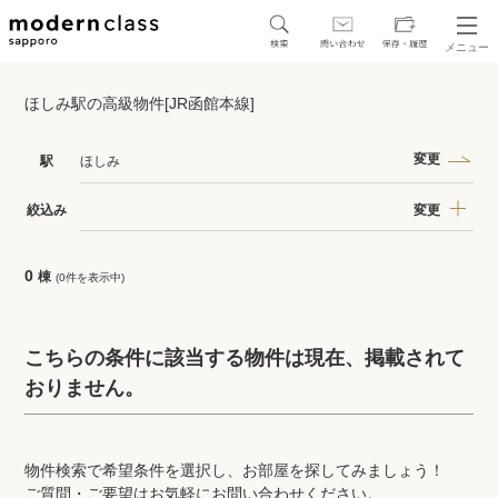
メニュー
SEARCH
ほしみ駅の高級物件[JR函館本線]
地図から探す
駅・路線から探す
変更
駅
ほしみ
変更
絞込み
0
棟
(0件を表示中)
区から探す
人気エリアから探す
こちらの条件に該当する物件は現在、掲載されて
おりません。
アクセスランキング
物件検索で希望条件を選択し、お部屋を探してみましょう！
保存した物件
ご質問・ご要望はお気軽にお問い合わせください。