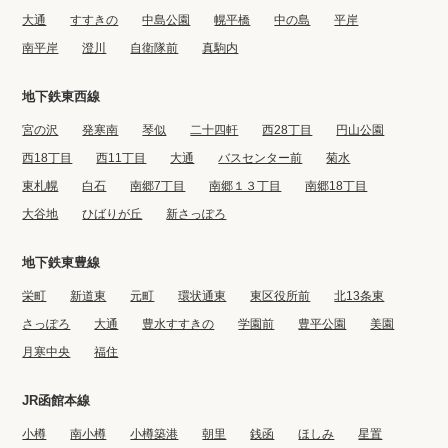
大通
すすきの
中島公園
幌平橋
中の島
平岸
南平岸
澄川
自衛隊前
真駒内
地下鉄東西線
宮の沢
発寒南
琴似
二十四軒
西28丁目
円山公園
西18丁目
西11丁目
大通
バスセンター前
菊水
東札幌
白石
南郷7丁目
南郷１３丁目
南郷18丁目
大谷地
ひばりが丘
新さっぽろ
地下鉄東豊線
栄町
新道東
元町
環状通東
東区役所前
北13条東
さっぽろ
大通
豊水すすきの
学園前
豊平公園
美園
月寒中央
福住
JR函館本線
小樽
南小樽
小樽築港
朝里
銭函
ほしみ
星置