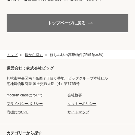
閲覧履歴
トップページに戻る
保存した検索条件
店舗紹介
トップ
駅から探す
ほしみ駅の高級物件[JR函館本線]
希望条件を伝えてプロに探してもらう
運営会社：株式会社ビッグ
来店予約
札幌市中央区南４条西７丁目６番地 ビッググループ本社ビル
宅地建物取引業 国土交通大臣（4）第7765号
各種お問い合わせ
modern classについて
会社概要
プライバシーポリシー
クッキーポリシー
商標について
サイトマップ
高級賃貸物件コラム
modern classについて
高級賃貸物件トピック
会社概要
カテゴリーから探す