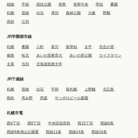
稲穂
手稲
稲住公園
発寒
発寒中央
琴似
桑園
札幌
苗穂
白石
厚別
森林公園
大麻
野幌
高砂
江別
JR学園都市線
札幌
桑園
八軒
新川
新琴似
太平
百合が原
篠路
拓北
あいの里教育大
あいの里公園
ロイズタウン
太美
当別
北海道医療大学
JR千歳線
札幌
苗穂
白石
平和
新札幌
上野幌
北広島
島松
恵み野
恵庭
サッポロビール庭園
札幌市電
西4丁目
西8丁目
中央区役所前
西15丁目
西線6条
西線9条旭山公園通
西線11条
西線14条
西線16条