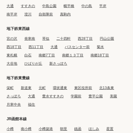
大通
すすきの
中島公園
幌平橋
中の島
平岸
南平岸
澄川
自衛隊前
真駒内
地下鉄東西線
宮の沢
発寒南
琴似
二十四軒
西28丁目
円山公園
西18丁目
西11丁目
大通
バスセンター前
菊水
東札幌
白石
南郷7丁目
南郷１３丁目
南郷18丁目
大谷地
ひばりが丘
新さっぽろ
地下鉄東豊線
栄町
新道東
元町
環状通東
東区役所前
北13条東
さっぽろ
大通
豊水すすきの
学園前
豊平公園
美園
月寒中央
福住
JR函館本線
小樽
南小樽
小樽築港
朝里
銭函
ほしみ
星置