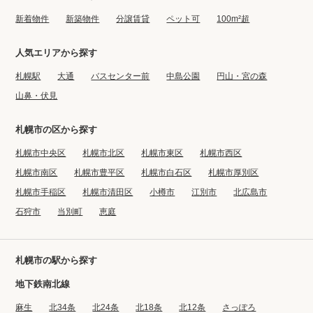
プライバシーポリシー
クッキーポリシー
新着物件
新築物件
分譲賃貸
ペット可
100m²超
商標について
サイトマップ
人気エリアから探す
札幌駅
大通
バスセンター前
中島公園
円山・宮の森
山鼻・伏見
札幌市の区から探す
札幌市中央区
札幌市北区
札幌市東区
札幌市西区
札幌市南区
札幌市豊平区
札幌市白石区
札幌市厚別区
札幌市手稲区
札幌市清田区
小樽市
江別市
北広島市
石狩市
当別町
恵庭
札幌市の駅から探す
地下鉄南北線
麻生
北34条
北24条
北18条
北12条
さっぽろ