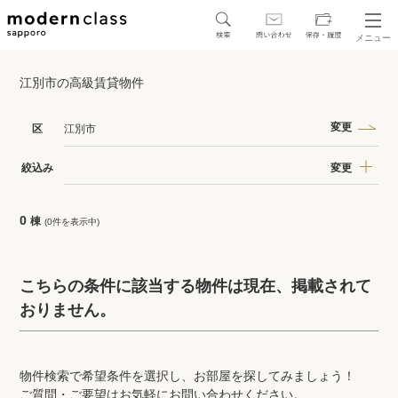
メニュー
SEARCH
江別市の高級賃貸物件
地図から探す
駅・路線から探す
変更
区
江別市
変更
絞込み
0
棟
(0件を表示中)
区から探す
人気エリアから探す
こちらの条件に該当する物件は現在、掲載されて
おりません。
アクセスランキング
物件検索で希望条件を選択し、お部屋を探してみましょう！
保存した物件
ご質問・ご要望はお気軽にお問い合わせください。