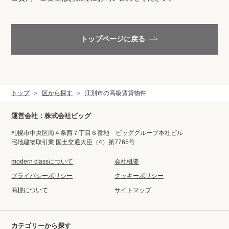
閲覧履歴
トップページに戻る
保存した検索条件
店舗紹介
トップ
区から探す
江別市の高級賃貸物件
希望条件を伝えてプロに探してもらう
運営会社：株式会社ビッグ
来店予約
札幌市中央区南４条西７丁目６番地 ビッググループ本社ビル
宅地建物取引業 国土交通大臣（4）第7765号
各種お問い合わせ
modern classについて
会社概要
プライバシーポリシー
クッキーポリシー
商標について
サイトマップ
高級賃貸物件コラム
modern classについて
高級賃貸物件トピック
会社概要
カテゴリーから探す