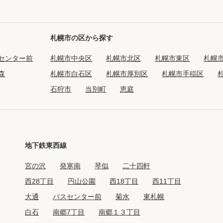
高級賃貸物件トピ
プライバシーポリ
札幌市の区から探す
商標について
センター前
札幌市中央区
札幌市北区
札幌市東区
札幌
森
札幌市白石区
札幌市厚別区
札幌市手稲区
石狩市
当別町
恵庭
地下鉄東西線
宮の沢
発寒南
琴似
二十四軒
西28丁目
円山公園
西18丁目
西11丁目
大通
バスセンター前
菊水
東札幌
白石
南郷7丁目
南郷１３丁目