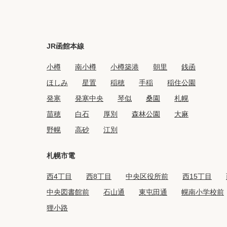
JR函館本線
小樽
南小樽
小樽築港
朝里
銭函
ほしみ
星置
稲穂
手稲
稲住公園
発寒
発寒中央
琴似
桑園
札幌
苗穂
白石
厚別
森林公園
大麻
野幌
高砂
江別
札幌市電
西4丁目
西8丁目
中央区役所前
西15丁目
中央図書館前
石山通
東屯田通
幌南小学校前
狸小路