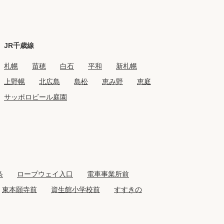
JR千歳線
札幌
苗穂
白石
平和
新札幌
上野幌
北広島
島松
恵み野
恵庭
サッポロビール庭園
条
ロープウェイ入口
電車事業所前
東本願寺前
資生館小学校前
すすきの