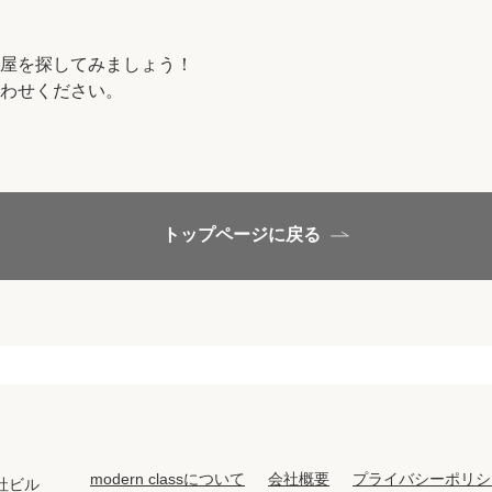
保存した物件
屋を探してみましょう！
閲覧履歴
わせください。
保存した検索条
店舗紹介
トップページに戻る
希望条件を伝え
来店予約
各種お問い合わ
高級賃貸物件コラ
modern classについて
会社概要
プライバシーポリシ
社ビル