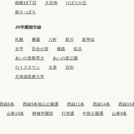
南郷18丁目
大谷地
ひばりが丘
新さっぽろ
JR学園都市線
札幌
桑園
八軒
新川
新琴似
太平
百合が原
篠路
拓北
あいの里教育大
あいの里公園
ロイズタウン
太美
当別
北海道医療大学
西線6条
西線9条旭山公園通
西線11条
西線14条
西線16
山鼻19条
静修学園前
行啓通
中島公園通
山鼻9条