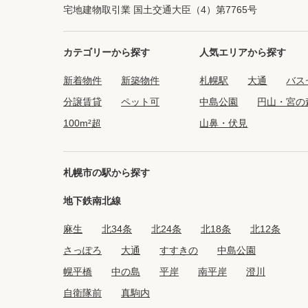
宅地建物取引業 国土交通大臣（4）第7765号
カテゴリーから探す
人気エリアから探す
新着物件
新築物件
札幌駅
大通
バス
分譲賃貸
ペット可
中島公園
円山・宮の
100m²超
山鼻・伏見
札幌市の駅から探す
地下鉄南北線
麻生
北34条
北24条
北18条
北12条
さっぽろ
大通
すすきの
中島公園
幌平橋
中の島
平岸
南平岸
澄川
自衛隊前
真駒内