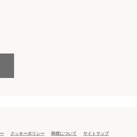
件
てプロに探してもらう
せ
ム
modern classについて
ー
クッキーポリシー
商標について
サイトマップ