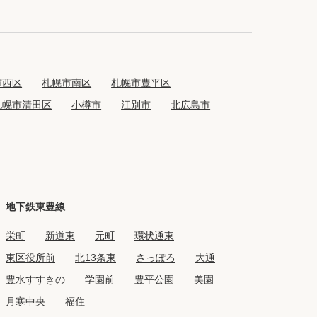
ック
会社概要
シー
クッキーポリシー
サイトマップ
市西区
札幌市南区
札幌市豊平区
札幌市清田区
小樽市
江別市
北広島市
地下鉄東豊線
栄町
新道東
元町
環状通東
東区役所前
北13条東
さっぽろ
大通
豊水すすきの
学園前
豊平公園
美園
月寒中央
福住