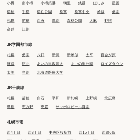
小樽
南小樽
小樽築港
朝里
銭函
ほしみ
星置
稲穂
手稲
稲住公園
発寒
発寒中央
琴似
桑園
札幌
苗穂
白石
厚別
森林公園
大麻
野幌
高砂
江別
JR学園都市線
札幌
桑園
八軒
新川
新琴似
太平
百合が原
篠路
拓北
あいの里教育大
あいの里公園
ロイズタウン
太美
当別
北海道医療大学
JR千歳線
札幌
苗穂
白石
平和
新札幌
上野幌
北広島
島松
恵み野
恵庭
サッポロビール庭園
札幌市電
西4丁目
西8丁目
中央区役所前
西15丁目
西線6条