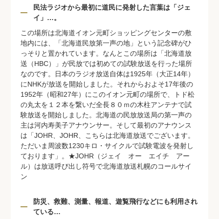
民法ラジオから最初に道民に発射した言葉は「ジェ
イ」…。
この場所は北海道イオン元町ショッピングセンターの敷
地内には、「北海道民放第一声の地」という記念碑がひ
っそりと置かれています。なんとこの場所は「北海道放
送（HBC）」が民放では初めての試験放送を行った場所
なのです。日本のラジオ放送自体は1925年（大正14年）
にNHKが放送を開始しました。それからおよそ17年後の
1952年（昭和27年）にこのイオン元町の場所で、トド松
の丸太を１２本を繋いだ全長８０ｍの木柱アンテナで試
験放送を開始しました。北海道の民放放送局の第一声の
主は河内寿美子アナウンサー。そして最初のアナウンス
は「JOHR、JOHR、こちらは北海道放送でございます。
ただいま周波数1230キロ・サイクルで試験電波を発射し
ております」。★JOHR（ジェイ オー エイチ アー
ル）は放送呼び出し符号で北海道放送札幌のコールサイ
ン
防災、救難、測量、報道、遊覧飛行などにも利用され
ている…