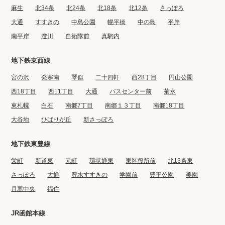
麻生
北34条
北24条
北18条
北12条
さっぽろ
大通
すすきの
中島公園
幌平橋
中の島
平岸
南平岸
澄川
自衛隊前
真駒内
地下鉄東西線
宮の沢
発寒南
琴似
二十四軒
西28丁目
円山公園
西18丁目
西11丁目
大通
バスセンター前
菊水
東札幌
白石
南郷7丁目
南郷１３丁目
南郷18丁目
大谷地
ひばりが丘
新さっぽろ
地下鉄東豊線
栄町
新道東
元町
環状通東
東区役所前
北13条東
さっぽろ
大通
豊水すすきの
学園前
豊平公園
美園
月寒中央
福住
JR函館本線