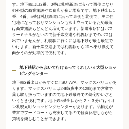
プライバシーポリシー
クッキーポリシー
す。地下鉄出口2番、3番は札幌新道に沿って西側になり
郊外型の商業施設や飲食店が多い場所です。地下鉄出口1
商標について
サイトマップ
番、4番、5番は札幌新道に沿って東側と北側で、主に住
宅地になっておりマンションも沢山立っているため最近
は商業施設もどんどん増えています。新道東駅にはバス
ターミナルがないので新千歳空港や札幌駅までのバスは
出ていませんが、札幌駅に行くには地下鉄が最も最短で
いけます。新千歳空港までは札幌駅からJRへ乗り換えて
向かうのが効率的で便利です。
地下鉄駅から歩いて行けるってうれしい♬大型ショッ
ピングセンター
地下鉄2番出口からすぐにTSUTAYA、マックスバリュがあ
ります。マックスバリュは24時(夜中の12時)まで営業で
薬も取り扱っていますので地下鉄最終での帰宅やいざと
いうとき便利です。地下鉄5番出口から２～３分にはイオ
ン札幌元町ショッピングセンターがあります。品揃えが
豊富でフードコートも充実してるので軽食休憩しながら
買物を楽しむことができます。