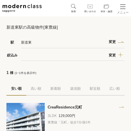
メニュー
SEARCH
新道東駅の高級物件[東豊線]
地図から探す
駅・路線から探す
変更
駅
新道東
変更
絞込み
1
棟
(1~1件を表示中)
区から探す
安い順
高い順
新着順
築浅順
駅近順
広い順
人気エリアから探す
アクセスランキング
CreaResidence元町
3LDK
129,000円
東豊線「元町」徒歩7分/築1年
保存した物件