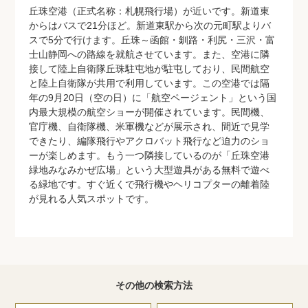
丘珠空港（正式名称：札幌飛行場）が近いです。新道東
からはバスで21分ほど。新道東駅から次の元町駅よりバ
スで5分で行けます。丘珠～函館・釧路・利尻・三沢・富
士山静岡への路線を就航させています。また、空港に隣
接して陸上自衛隊丘珠駐屯地が駐屯しており、民間航空
と陸上自衛隊が共用で利用しています。この空港では隔
年の9月20日（空の日）に「航空ページェント」という国
内最大規模の航空ショーが開催されています。民間機、
官庁機、自衛隊機、米軍機などが展示され、間近で見学
できたり、編隊飛行やアクロバット飛行など迫力のショ
ーが楽しめます。もう一つ隣接しているのが「丘珠空港
緑地みなみかぜ広場」という大型遊具がある無料で遊べ
る緑地です。すぐ近くで飛行機やヘリコプターの離着陸
が見れる人気スポットです。
その他の検索方法