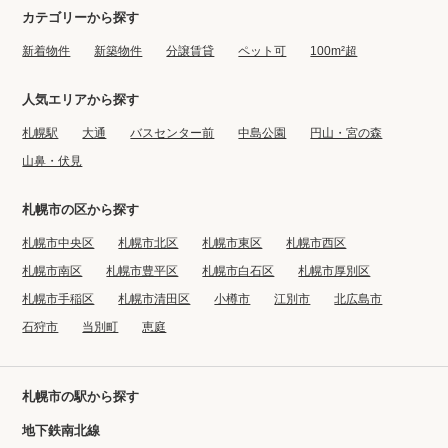
カテゴリーから探す
新着物件
新築物件
分譲賃貸
ペット可
100m²超
人気エリアから探す
札幌駅
大通
バスセンター前
中島公園
円山・宮の森
山鼻・伏見
札幌市の区から探す
札幌市中央区
札幌市北区
札幌市東区
札幌市西区
札幌市南区
札幌市豊平区
札幌市白石区
札幌市厚別区
札幌市手稲区
札幌市清田区
小樽市
江別市
北広島市
石狩市
当別町
恵庭
札幌市の駅から探す
地下鉄南北線