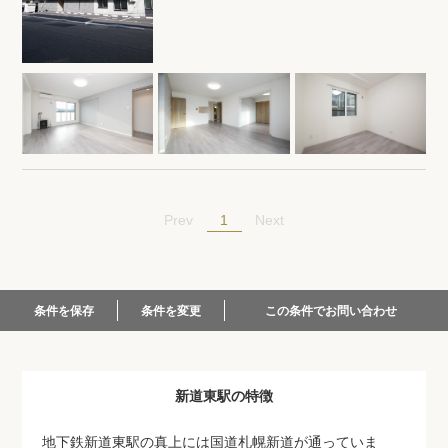
閲覧履歴
保存した検索条件
店舗紹介
希望条件を伝えてプロに探してもらう
1
Prev
Next
来店予約
各種お問い合わせ
この条件でお問い合わせ
条件を保存
条件を変更
高級賃貸物件コラム
modern classについて
新道東駅の特徴
高級賃貸物件トピック
会社概要
地下鉄新道東駅の真上には国道札幌新道が通っていま