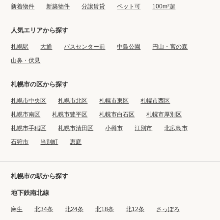
タワーマンション
コンシェルジュ
新着物件
新築物件
分譲賃貸
ペット可
100m²超
フィットネスルーム
デザイナーズ
人気エリアから探す
オートロック
管理人常駐
札幌駅
大通
バスセンター前
中島公園
円山・宮の森
ラウンジ
ゲストルーム
山鼻・伏見
バイク置場
札幌市の区から探す
部屋こだわり
札幌市中央区
札幌市北区
札幌市東区
札幌市西区
ペット可
100m²以上
札幌市南区
札幌市豊平区
札幌市白石区
札幌市厚別区
札幌市手稲区
敷地内駐車場
札幌市清田区
小樽市
最上階
江別市
北広島市
石狩市
当別町
恵庭
24時間管理
トランクルーム
事務所利用可
メゾネット
札幌市の駅から探す
角部屋
楽器可
地下鉄南北線
宅配ボックス
オール電化
麻生
床暖房
北34条
北24条
北18条
追い焚き
北12条
さっぽろ