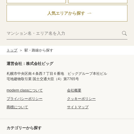
プライバシーポリシー
クッキーポリシー
人気エリアから探す
商標について
サイトマップ
リビング帖数
指定なし
10帖以上
15帖以上
築年数
トップ
駅・路線から探す
指定なし
新築
3年未満
5年未満
10年未満
運営会社：株式会社ビッグ
札幌市中央区南４条西７丁目６番地 ビッググループ本社ビル
宅地建物取引業 国土交通大臣（4）第7765号
駅からの徒歩分数
指定なし
5分以内
7分以内
modern classについて
会社概要
プライバシーポリシー
クッキーポリシー
10分以内
商標について
サイトマップ
建物こだわり
分譲マンション
低層マンション
カテゴリーから探す