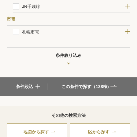
札幌(25棟)
桑園(5棟)
八軒(0棟)
新川(0棟)
新琴似(1棟)
太平(0棟)
百合が原(0棟)
篠路(0棟)
拓北(0棟)
あいの里教育大(0棟)
あいの里公園(0棟)
ロイズタウン(0棟)
太美(0棟)
当別(0棟)
北海道医療大学(0棟)
JR千歳線
閲覧履歴
札幌(25棟)
苗穂(4棟)
白石(3棟)
平和(0棟)
新札幌(0棟)
上野幌(0棟)
北広島(1棟)
島松(1棟)
恵み野(0棟)
恵庭(0棟)
サッポロビール庭園(0棟)
市電
保存した検索条件
札幌市電
西4丁目(19棟)
西8丁目(8棟)
中央区役所前(15棟)
西15丁目(22棟)
西線6条(10棟)
西線9条旭山公園通(6棟)
西線11条(7棟)
西線14条(5棟)
西線16条(3棟)
ロープウェイ入口(3棟)
電車事業所前(1棟)
中央図書館前(1棟)
石山通(1棟)
東屯田通(1棟)
幌南小学校前(0棟)
山鼻19条(1棟)
静修学園前(3棟)
行啓通(2棟)
中島公園通(3棟)
山鼻9条(6棟)
東本願寺前(4棟)
資生館小学校前(5棟)
すすきの(12棟)
狸小路(3棟)
店舗紹介
条件絞り込み
希望条件を伝えてプロに探してもらう
賃料
来店予約
6万円以下
6~8万円
8~10万円
条件絞込
この条件で探す（
138
棟)
10~15万円
15~20万円
20~30万円
各種お問い合わせ
30~50万円
50万円以上
高級賃貸物件コラム
modern classについて
その他の検索方法
間取り
高級賃貸物件トピック
会社概要
1R/1K
1DK/1LDK
2K/2DK/2LDK
地図から探す
区から探す
3DK/3LDK以上