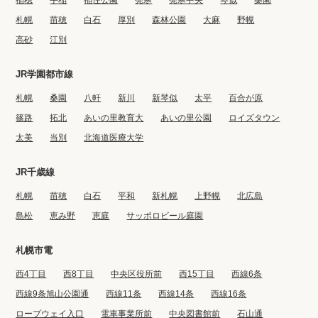
稲穂
手稲
稲住公園
発寒
発寒中央
琴似
桑園
札幌
苗穂
白石
厚別
森林公園
大麻
野幌
高砂
江別
JR学園都市線
札幌
桑園
八軒
新川
新琴似
太平
百合が原
篠路
拓北
あいの里教育大
あいの里公園
ロイズタウン
太美
当別
北海道医療大学
JR千歳線
札幌
苗穂
白石
平和
新札幌
上野幌
北広島
島松
恵み野
恵庭
サッポロビール庭園
札幌市電
西4丁目
西8丁目
中央区役所前
西15丁目
西線6条
西線9条旭山公園通
西線11条
西線14条
西線16条
ロープウェイ入口
電車事業所前
中央図書館前
石山通