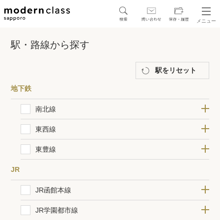
メニュー
SEARCH
駅・路線から探す
地図から探す
駅・路線から探す
駅をリセット
地下鉄
南北線
麻生(2棟)
北34条(2棟)
北24条(2棟)
北18条(4棟)
北12条(7棟)
さっぽろ(25棟)
大通(19棟)
すすきの(12棟)
中島公園(14棟)
幌平橋(9棟)
中の島(3棟)
平岸(1棟)
南平岸(1棟)
澄川(1棟)
自衛隊前(0棟)
真駒内(0棟)
東西線
区から探す
宮の沢(0棟)
発寒南(1棟)
琴似(6棟)
二十四軒(11棟)
西28丁目(22棟)
円山公園(28棟)
西18丁目(33棟)
西11丁目(25棟)
大通(19棟)
バスセンター前(27棟)
菊水(9棟)
東札幌(3棟)
白石(4棟)
南郷7丁目(3棟)
南郷１３丁目(1棟)
南郷18丁目(0棟)
大谷地(0棟)
ひばりが丘(0棟)
新さっぽろ(0棟)
東豊線
人気エリアから探す
栄町(1棟)
新道東(1棟)
元町(1棟)
環状通東(1棟)
東区役所前(4棟)
北13条東(12棟)
さっぽろ(25棟)
大通(19棟)
豊水すすきの(18棟)
学園前(4棟)
豊平公園(1棟)
美園(1棟)
月寒中央(0棟)
福住(0棟)
JR
アクセスランキング
JR函館本線
小樽(0棟)
南小樽(0棟)
小樽築港(0棟)
朝里(0棟)
銭函(0棟)
ほしみ(0棟)
星置(0棟)
稲穂(0棟)
手稲(0棟)
稲住公園(0棟)
発寒(0棟)
発寒中央(1棟)
琴似(2棟)
桑園(5棟)
札幌(25棟)
苗穂(4棟)
白石(3棟)
厚別(0棟)
森林公園(0棟)
大麻(0棟)
野幌(0棟)
高砂(0棟)
江別(0棟)
JR学園都市線
保存した物件