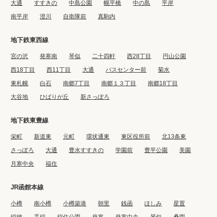
大通
すすきの
中島公園
幌平橋
中の島
平岸
カウンターキッチン
対面キッチン
南平岸
澄川
自衛隊前
真駒内
システムキッチン
ディスポーザー
独立洗面化粧台
エアコン複数
地下鉄東西線
ウォークイン
シューズイン
宮の沢
発寒南
琴似
二十四軒
西28丁目
円山公園
クローゼット
クローゼット
ロフト
西18丁目
西11丁目
大通
バスセンター前
菊水
東札幌
白石
南郷7丁目
南郷１３丁目
南郷18丁目
大谷地
ひばりが丘
新さっぽろ
絞り込み条件をリセット
地下鉄東豊線
栄町
新道東
元町
環状通東
東区役所前
北13条東
さっぽろ
大通
豊水すすきの
学園前
豊平公園
美園
月寒中央
福住
JR函館本線
小樽
南小樽
小樽築港
朝里
銭函
ほしみ
星置