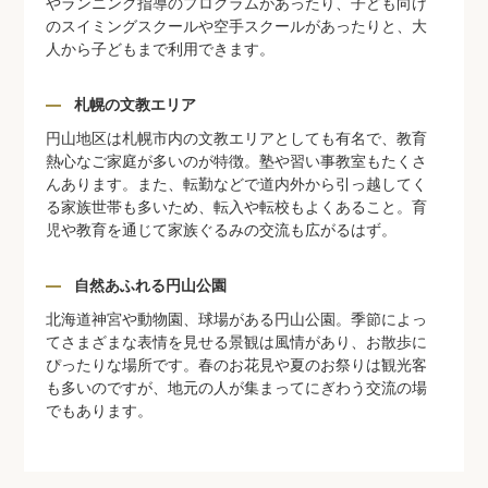
やランニング指導のプログラムがあったり、子ども向け
のスイミングスクールや空手スクールがあったりと、大
人から子どもまで利用できます。
札幌の文教エリア
円山地区は札幌市内の文教エリアとしても有名で、教育
熱心なご家庭が多いのが特徴。塾や習い事教室もたくさ
んあります。また、転勤などで道内外から引っ越してく
る家族世帯も多いため、転入や転校もよくあること。育
児や教育を通じて家族ぐるみの交流も広がるはず。
自然あふれる円山公園
北海道神宮や動物園、球場がある円山公園。季節によっ
てさまざまな表情を見せる景観は風情があり、お散歩に
ぴったりな場所です。春のお花見や夏のお祭りは観光客
も多いのですが、地元の人が集まってにぎわう交流の場
でもあります。