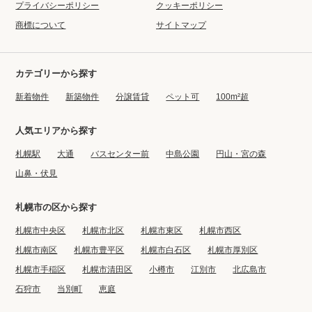
プライバシーポリシー
クッキーポリシー
商標について
サイトマップ
カテゴリーから探す
新着物件
新築物件
分譲賃貸
ペット可
100m²超
人気エリアから探す
札幌駅
大通
バスセンター前
中島公園
円山・宮の森
山鼻・伏見
札幌市の区から探す
札幌市中央区
札幌市北区
札幌市東区
札幌市西区
札幌市南区
札幌市豊平区
札幌市白石区
札幌市厚別区
札幌市手稲区
札幌市清田区
小樽市
江別市
北広島市
石狩市
当別町
恵庭