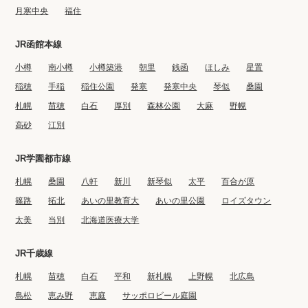
月寒中央
福住
JR函館本線
小樽
南小樽
小樽築港
朝里
銭函
ほしみ
星置
稲穂
手稲
稲住公園
発寒
発寒中央
琴似
桑園
札幌
苗穂
白石
厚別
森林公園
大麻
野幌
高砂
江別
JR学園都市線
札幌
桑園
八軒
新川
新琴似
太平
百合が原
篠路
拓北
あいの里教育大
あいの里公園
ロイズタウン
太美
当別
北海道医療大学
JR千歳線
札幌
苗穂
白石
平和
新札幌
上野幌
北広島
島松
恵み野
恵庭
サッポロビール庭園