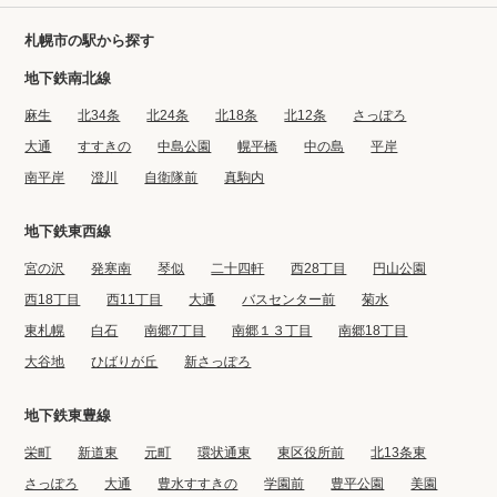
札幌市の駅から探す
地下鉄南北線
麻生
北34条
北24条
北18条
北12条
さっぽろ
大通
すすきの
中島公園
幌平橋
中の島
平岸
南平岸
澄川
自衛隊前
真駒内
地下鉄東西線
宮の沢
発寒南
琴似
二十四軒
西28丁目
円山公園
西18丁目
西11丁目
大通
バスセンター前
菊水
東札幌
白石
南郷7丁目
南郷１３丁目
南郷18丁目
大谷地
ひばりが丘
新さっぽろ
地下鉄東豊線
栄町
新道東
元町
環状通東
東区役所前
北13条東
さっぽろ
大通
豊水すすきの
学園前
豊平公園
美園