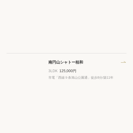
南円山シャトー桂和
3LDK
125,000円
市電「西線９条旭山公園通」徒歩8分/築11年