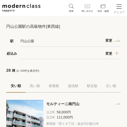
メニュー
SEARCH
円山公園駅の高級物件[東西線]
地図から探す
駅・路線から探す
変更
駅
円山公園
変更
絞込み
28
棟
(1~20件を表示中)
区から探す
安い順
高い順
新着順
築浅順
駅近順
広い順
人気エリアから探す
アクセスランキング
モルティーニ南円山
1LDK
58,000円
2LDK
111,000円
東西線「西１８丁目」徒歩5分/築11年
保存した物件