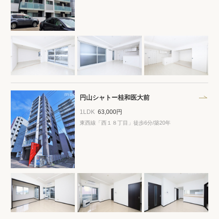
閲覧履歴
保存した検索条件
店舗紹介
円山シャトー桂和医大前
希望条件を伝えてプロに探してもらう
1LDK
63,000円
来店予約
東西線「西１８丁目」徒歩6分/築20年
各種お問い合わせ
高級賃貸物件コラム
modern classについて
高級賃貸物件トピック
会社概要