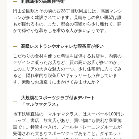
札幌屈指の高級住宅街
円山公園駅とその隣の西28丁目駅周辺には、高層マンシ
ョンが多く建設されています。見晴らしの良い眺望は誰
もが憧れるもの。また、都会の喧騒から少し離れて、静
かで穏やかな暮らしを求める人が多いようです。
高級レストランやオシャレな喫茶店が多い
こだわりの食材を使った料理を提供するお店や、内装の
デザインに凝ったお店など、質の高いお店が多いのが、
このエリアの大きな魅力の一つ。少し住宅街に入ってみ
ると、隠れ家的な喫茶店やギャラリーも点在していま
す。素敵なお店巡りに出かけてみませんか？
大規模なスポーツクラブ付きデパート
「マルヤマクラス」
地下鉄駅直結の「マルヤマクラス」はスーパーや100円シ
ョップ、書店、飲食店があり、買い物にも便利な商業施
設です。特筆すべきは、プールやトレーニングルームが
完備された大きなスポーツクラブあること。ダイエット