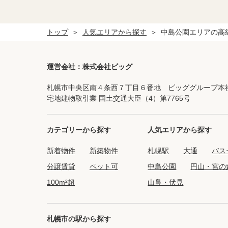
トップ
人気エリアから探す
中島公園エリアの高
運営会社：株式会社ビッグ
札幌市中央区南４条西７丁目６番地 ビッググループ本
宅地建物取引業 国土交通大臣（4）第7765号
カテゴリーから探す
人気エリアから探す
新着物件
新築物件
札幌駅
大通
バス
分譲賃貸
ペット可
中島公園
円山・宮の
100m²超
山鼻・伏見
札幌市の駅から探す