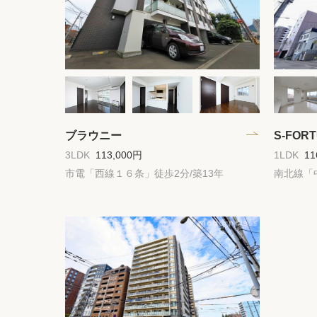
ブラウニー
S-FO
3LDK
113,000円
1LDK
11
市電「西線１６条」徒歩2分/築13年
南北線「