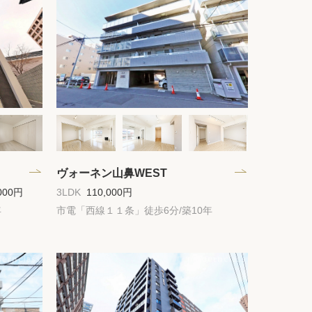
ック
会社概要
シー
クッキーポリシー
サイトマップ
ヴォーネン山鼻WEST
000円
3LDK
110,000円
年
市電「西線１１条」徒歩6分/築10年