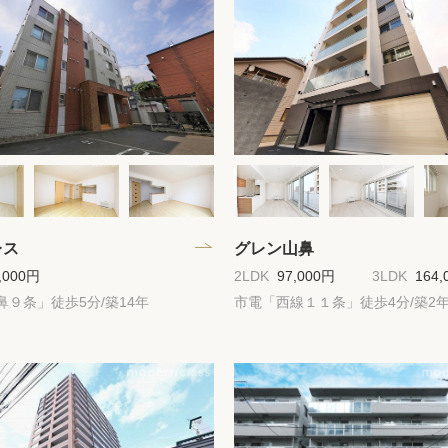
高級賃貸物件トピ
プライバシーポリ
商標について
レス
グレン山鼻
,000円
2LDK
97,000円
3LDK
164,
鼻９条」徒歩5分/築14年
市電「西線１１条」徒歩4分/築2