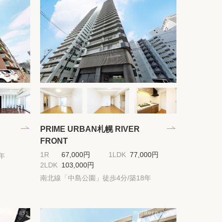
件
てプロに探してもらう
PRIME URBAN札幌 RIVER
FRONT
1R
67,000円
1LDK
77,000円
年
せ
2LDK
103,000円
南北線「中島公園」徒歩4分/築18年
ム
modern classについて