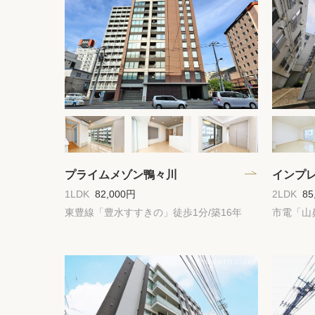
プライムメゾン鴨々川
インプ
1LDK
82,000円
2LDK
85
東豊線「豊水すすきの」徒歩1分/築16年
市電「山