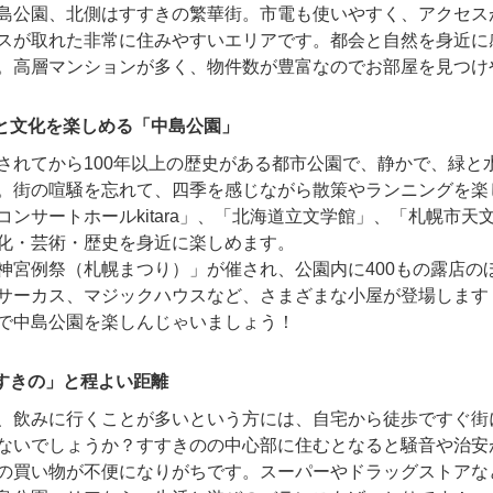
島公園、北側はすすきの繁華街。市電も使いやすく、アクセス
スが取れた非常に住みやすいエリアです。都会と自然を身近に
。高層マンションが多く、物件数が豊富なのでお部屋を見つけ
と文化を楽しめる「中島公園」
されてから100年以上の歴史がある都市公園で、静かで、緑と
。街の喧騒を忘れて、四季を感じながら散策やランニングを楽
コンサートホールkitara」、「北海道立文学館」、「札幌市天
化・芸術・歴史を身近に楽しめます。
神宮例祭（札幌まつり）」が催され、公園内に400もの露店の
サーカス、マジックハウスなど、さまざまな小屋が登場します
で中島公園を楽しんじゃいましょう！
すきの」と程よい距離
、飲みに行くことが多いという方には、自宅から徒歩ですぐ街
ないでしょうか？すすきのの中心部に住むとなると騒音や治安
の買い物が不便になりがちです。スーパーやドラッグストアな