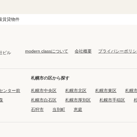
級賃貸物件
modern classについて
会社概要
プライバシーポリシ
社ビル
札幌市の区から探す
センター前
札幌市中央区
札幌市北区
札幌市東区
札幌
森
札幌市白石区
札幌市厚別区
札幌市手稲区
石狩市
当別町
恵庭