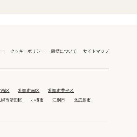
ー
クッキーポリシー
商標について
サイトマップ
市西区
札幌市南区
札幌市豊平区
札幌市清田区
小樽市
江別市
北広島市