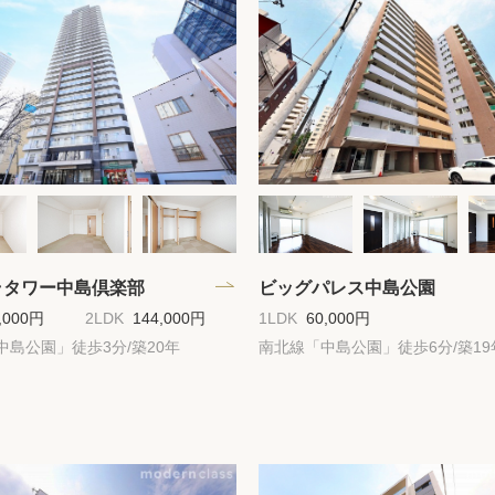
保存した物件
閲覧履歴
保存した検索条
店舗紹介
希望条件を伝え
ラタワー中島倶楽部
ビッグパレス中島公園
来店予約
,000円
2LDK
144,000円
1LDK
60,000円
中島公園」徒歩3分/築20年
南北線「中島公園」徒歩6分/築19
各種お問い合わ
高級賃貸物件コラ