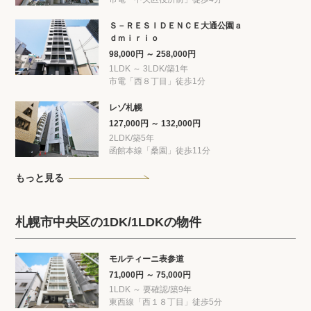
Ｓ－ＲＥＳＩＤＥＮＣＥ大通公園ａ
ｄｍｉｒｉｏ
98,000円 ～ 258,000円
1LDK ～ 3LDK/築1年
市電「西８丁目」徒歩1分
レゾ札幌
127,000円 ～ 132,000円
2LDK/築5年
函館本線「桑園」徒歩11分
もっと見る
札幌市中央区の1DK/1LDKの物件
モルティーニ表参道
71,000円 ～ 75,000円
1LDK ～ 要確認/築9年
東西線「西１８丁目」徒歩5分