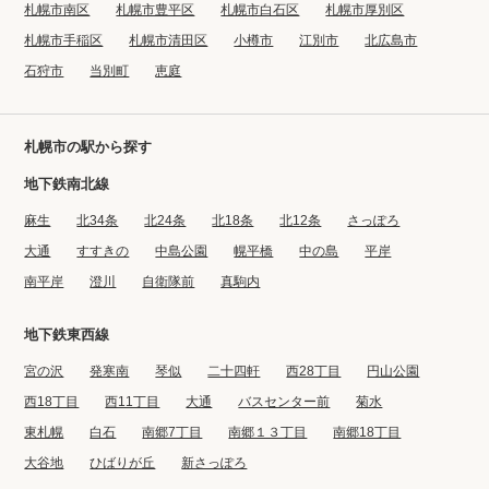
札幌市南区
札幌市豊平区
札幌市白石区
札幌市厚別区
札幌市手稲区
札幌市清田区
小樽市
江別市
北広島市
石狩市
当別町
恵庭
札幌市の駅から探す
地下鉄南北線
麻生
北34条
北24条
北18条
北12条
さっぽろ
大通
すすきの
中島公園
幌平橋
中の島
平岸
南平岸
澄川
自衛隊前
真駒内
地下鉄東西線
宮の沢
発寒南
琴似
二十四軒
西28丁目
円山公園
西18丁目
西11丁目
大通
バスセンター前
菊水
東札幌
白石
南郷7丁目
南郷１３丁目
南郷18丁目
大谷地
ひばりが丘
新さっぽろ