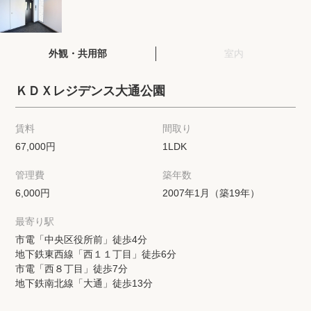
閲覧履歴
外観・共用部
室内
保存した検索条件
ＫＤＸレジデンス大通公園
店舗紹介
賃料
間取り
希望条件を伝えてプロに探してもらう
67,000円
1LDK
管理費
築年数
来店予約
6,000円
2007年1月（築19年）
各種お問い合わせ
最寄り駅
市電「中央区役所前」徒歩4分
地下鉄東西線「西１１丁目」徒歩6分
高級賃貸物件コラム
modern classについて
市電「西８丁目」徒歩7分
地下鉄南北線「大通」徒歩13分
高級賃貸物件トピック
会社概要