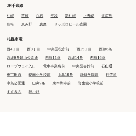
JR千歳線
札幌
苗穂
白石
平和
新札幌
上野幌
北広島
島松
恵み野
恵庭
サッポロビール庭園
札幌市電
西4丁目
西8丁目
中央区役所前
西15丁目
西線6条
西線9条旭山公園通
西線11条
西線14条
西線16条
ロープウェイ入口
電車事業所前
中央図書館前
石山通
東屯田通
幌南小学校前
山鼻19条
静修学園前
行啓通
中島公園通
山鼻9条
東本願寺前
資生館小学校前
すすきの
狸小路
©2022 BIG CO., LTD.