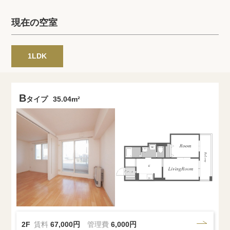
プライバシーポリシー
クッキーポリシー
現在の空室
商標について
サイトマップ
1LDK
B
タイプ
35.04m²
2F
賃料
67,000円
管理費
6,000円