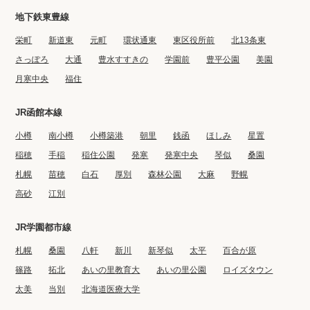
地下鉄東豊線
栄町
新道東
元町
環状通東
東区役所前
北13条東
さっぽろ
大通
豊水すすきの
学園前
豊平公園
美園
月寒中央
福住
JR函館本線
小樽
南小樽
小樽築港
朝里
銭函
ほしみ
星置
稲穂
手稲
稲住公園
発寒
発寒中央
琴似
桑園
札幌
苗穂
白石
厚別
森林公園
大麻
野幌
高砂
江別
JR学園都市線
札幌
桑園
八軒
新川
新琴似
太平
百合が原
篠路
拓北
あいの里教育大
あいの里公園
ロイズタウン
太美
当別
北海道医療大学