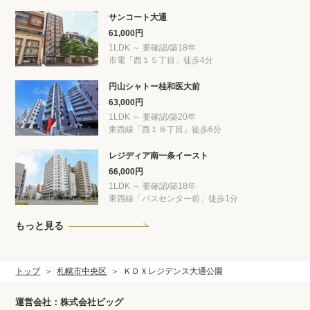
サンコート大通
61,000円
1LDK ～ 要確認/築18年
市電「西１５丁目」徒歩4分
円山シャトー桂和医大前
63,000円
1LDK ～ 要確認/築20年
東西線「西１８丁目」徒歩6分
レジディア南一条イースト
66,000円
1LDK ～ 要確認/築18年
東西線「バスセンター前」徒歩1分
もっと見る
トップ
札幌市中央区
ＫＤＸレジデンス大通公園
運営会社：株式会社ビッグ