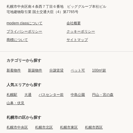
札幌市中央区南４条西７丁目６番地 ビッググループ本社ビル
宅地建物取引業 国土交通大臣（4）第7765号
modern classについて
会社概要
プライバシーポリシー
クッキーポリシー
商標について
サイトマップ
カテゴリーから探す
新着物件
新築物件
分譲賃貸
ペット可
100m²超
人気エリアから探す
札幌駅
大通
バスセンター前
中島公園
円山・宮の森
山鼻・伏見
札幌市の区から探す
札幌市中央区
札幌市北区
札幌市東区
札幌市西区