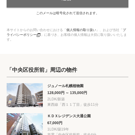
このメールは暗号化されて送信されます。
本サイトからのお問い合わせにおける「
個人情報の取り扱い
」、
および当社「
プ
ライバシーポリシー
」に基づき、お客様の個人情報は大切に取り扱いいたしま
す。
「中央区役所前」周辺の物件
ジュノール札幌植物園
128,000円 ～ 135,000円
2LDK/新築
東西線「西１１丁目」徒歩11分
ＫＤＸレジデンス大通公園
67,000円
1LDK/築19年
市電「中央区役所前」徒歩4分