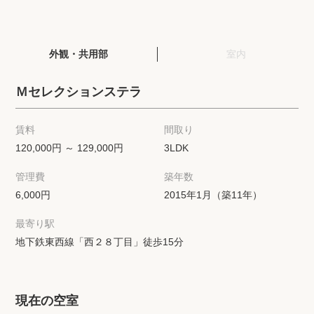
閲覧履歴
外観・共用部
室内
保存した検索条件
Ｍセレクションステラ
店舗紹介
賃料
間取り
希望条件を伝えてプロに探してもらう
120,000円 ～ 129,000円
3LDK
管理費
築年数
来店予約
6,000円
2015年1月（築11年）
各種お問い合わせ
最寄り駅
地下鉄東西線「西２８丁目」徒歩15分
高級賃貸物件コラム
modern classについて
高級賃貸物件トピック
会社概要
現在の空室