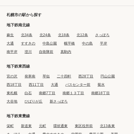
札幌市の駅から探す
地下鉄南北線
麻生
北34条
北24条
北18条
北12条
さっぽろ
大通
すすきの
中島公園
幌平橋
中の島
平岸
南平岸
澄川
自衛隊前
真駒内
地下鉄東西線
宮の沢
発寒南
琴似
二十四軒
西28丁目
円山公園
西18丁目
西11丁目
大通
バスセンター前
菊水
東札幌
白石
南郷7丁目
南郷１３丁目
南郷18丁目
大谷地
ひばりが丘
新さっぽろ
地下鉄東豊線
栄町
新道東
元町
環状通東
東区役所前
北13条東