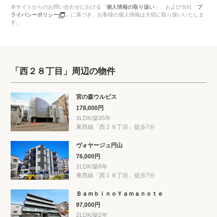
本サイトからのお問い合わせにおける「
個人情報の取り扱い
」、
および当社「
プ
ライバシーポリシー
」に基づき、お客様の個人情報は大切に取り扱いいたしま
す。
「西２８丁目」周辺の物件
宮の森ウルビス
178,000円
3LDK/築35年
東西線「西２８丁目」徒歩7分
ヴォヤージュ円山
76,000円
1LDK/築6年
東西線「西１８丁目」徒歩7分
ＢａｍｂｉｎｏＹａｍａｎｏｔｅ
97,000円
2LDK/築2年