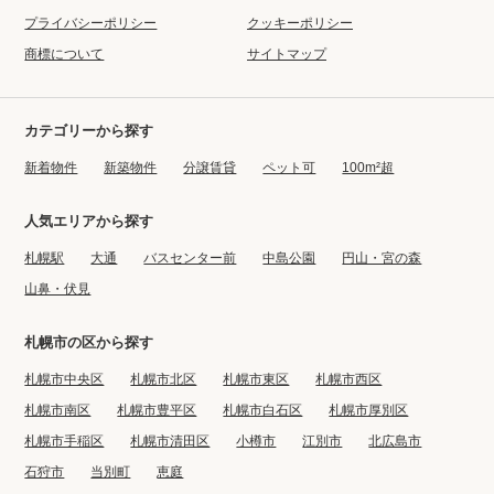
プライバシーポリシー
クッキーポリシー
商標について
サイトマップ
カテゴリーから探す
新着物件
新築物件
分譲賃貸
ペット可
100m²超
人気エリアから探す
札幌駅
大通
バスセンター前
中島公園
円山・宮の森
山鼻・伏見
札幌市の区から探す
札幌市中央区
札幌市北区
札幌市東区
札幌市西区
札幌市南区
札幌市豊平区
札幌市白石区
札幌市厚別区
札幌市手稲区
札幌市清田区
小樽市
江別市
北広島市
石狩市
当別町
恵庭