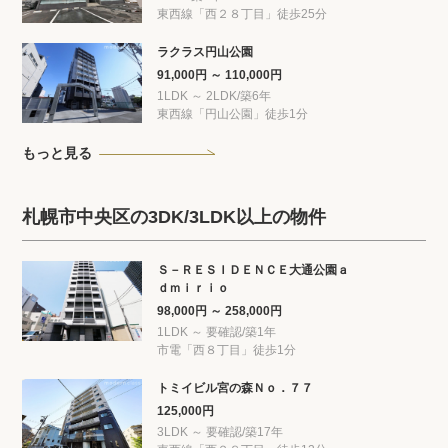
東西線「西２８丁目」徒歩25分
ラクラス円山公園
91,000円 ～ 110,000円
1LDK ～ 2LDK/築6年
東西線「円山公園」徒歩1分
もっと見る
札幌市中央区の3DK/3LDK以上の物件
Ｓ－ＲＥＳＩＤＥＮＣＥ大通公園ａ
ｄｍｉｒｉｏ
98,000円 ～ 258,000円
1LDK ～ 要確認/築1年
市電「西８丁目」徒歩1分
トミイビル宮の森Ｎｏ．７７
125,000円
3LDK ～ 要確認/築17年