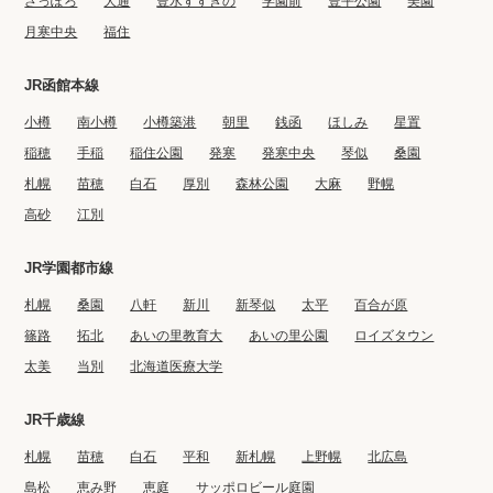
さっぽろ
大通
豊水すすきの
学園前
豊平公園
美園
月寒中央
福住
JR函館本線
小樽
南小樽
小樽築港
朝里
銭函
ほしみ
星置
稲穂
手稲
稲住公園
発寒
発寒中央
琴似
桑園
札幌
苗穂
白石
厚別
森林公園
大麻
野幌
高砂
江別
JR学園都市線
札幌
桑園
八軒
新川
新琴似
太平
百合が原
篠路
拓北
あいの里教育大
あいの里公園
ロイズタウン
太美
当別
北海道医療大学
JR千歳線
札幌
苗穂
白石
平和
新札幌
上野幌
北広島
島松
恵み野
恵庭
サッポロビール庭園