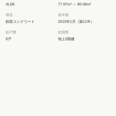
3LDK
77.87m² ～ 80.08m²
構造
築年数
鉄筋コンクリート
2015年1月（築11年）
総戸数
総階数
8戸
地上5階建