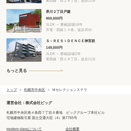
東西線「西２８丁目」徒歩12分
界川２丁目戸建
900,000円
3LDK ～ 要確認/築18年
市電「西線１４条」徒歩30分
Ｓ－ＲＥＳＩＤＥＮＣＥ神宮前
149,000円
3LDK ～ 要確認/築2年
東西線「西２８丁目」徒歩11分
もっと見る
トップ
札幌市中央区
Ｍセレクションステラ
運営会社：株式会社ビッグ
札幌市中央区南４条西７丁目６番地 ビッググループ本社ビル
宅地建物取引業 国土交通大臣（4）第7765号
modern classについて
会社概要