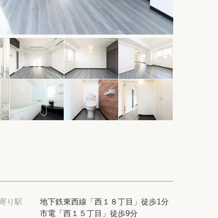
件
てプロに探してもらう
せ
ム
modern classについて
寄り駅
地下鉄東西線「西１８丁目」徒歩1分
市電「西１５丁目」徒歩9分