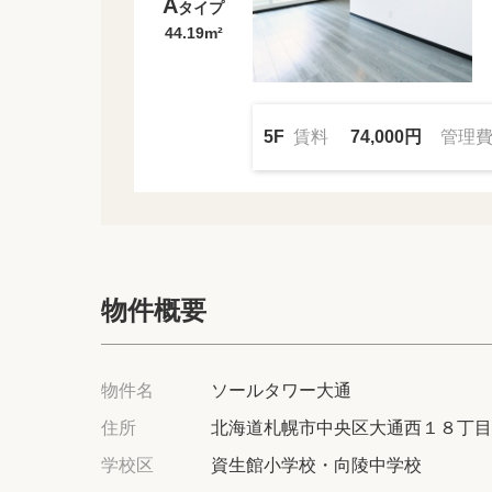
A
タイプ
44.19m²
5F
賃料
74,000円
管理
物件概要
物件名
ソールタワー大通
住所
北海道札幌市中央区大通西１８丁目
学校区
資生館小学校・向陵中学校