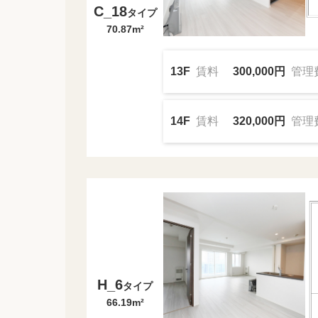
C_18
タイプ
70.87m²
13F
賃料
300,000円
管理
14F
賃料
320,000円
管理
H_6
タイプ
66.19m²