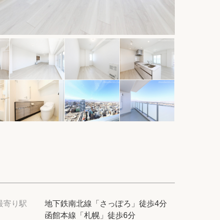
件
てプロに探してもらう
せ
ム
modern classについて
最寄り駅
地下鉄南北線「さっぽろ」徒歩4分
函館本線「札幌」徒歩6分