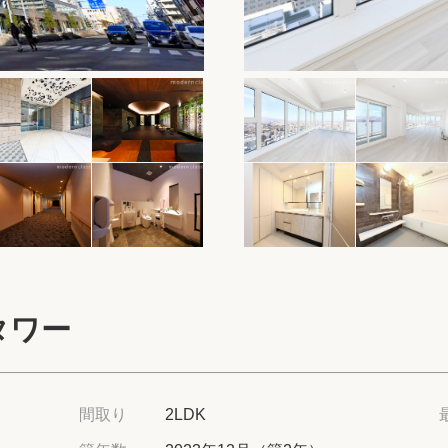
保存した物件
閲覧履歴
保存した検索条
店舗紹介
希望条件を伝え
来店予約
タワー
各種お問い合わ
高級賃貸物件コラ
間取り
2LDK