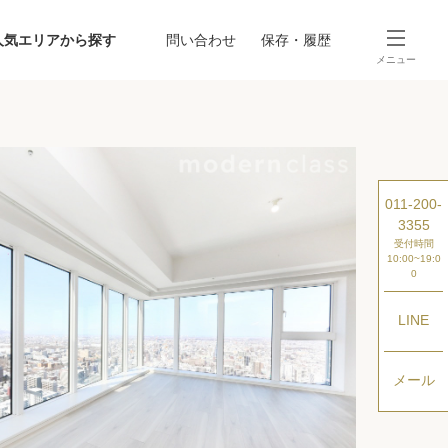
人気エリアから探す
問い合わせ
保存・履歴
メニュー
SEARCH
から探す
駅・路線から探す
011-200-
3355
受付時間
10:00~19:0
0
LINE
探す
メール
ング