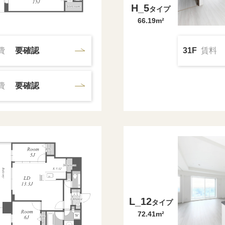
H_5
タイプ
66.19m²
費
要確認
31F
賃料
費
要確認
L_12
タイプ
72.41m²