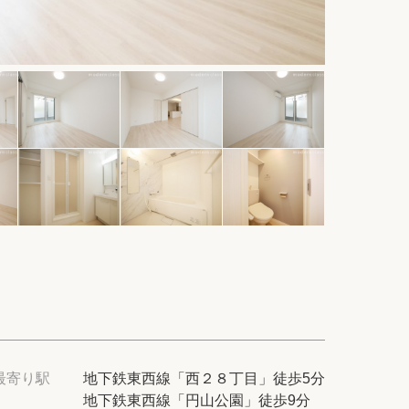
件
てプロに探してもらう
せ
ム
modern classについて
最寄り駅
地下鉄東西線「西２８丁目」徒歩5分
地下鉄東西線「円山公園」徒歩9分