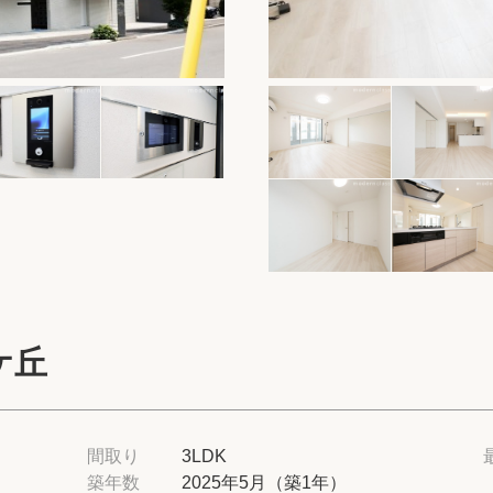
保存した物件
閲覧履歴
保存した検索条
店舗紹介
希望条件を伝え
来店予約
ケ丘
各種お問い合わ
高級賃貸物件コラ
間取り
3LDK
築年数
2025年5月（築1年）