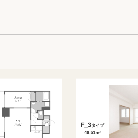
高級賃貸物件トピ
プライバシーポリ
商標について
F_3
タイプ
48.51m²