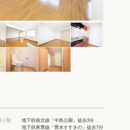
件
てプロに探してもらう
せ
ム
modern classについて
寄り駅
地下鉄南北線「中島公園」徒歩3分
地下鉄東豊線「豊水すすきの」徒歩7分