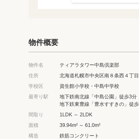
物件概要
物件名
ティアラタワー中島倶楽部
住所
北海道札幌市中央区南８条西４丁目
学校区
資生館小学校・中島中学校
最寄り駅
地下鉄南北線「中島公園」徒歩3分
地下鉄東豊線「豊水すすきの」徒歩
間取り
1LDK ～ 2LDK
面積
39.94m² ～ 61.0m²
構造
鉄筋コンクリート