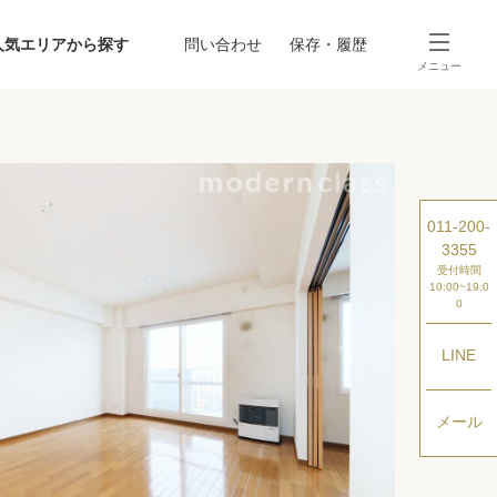
人気エリアから探す
問い合わせ
保存・履歴
メニュー
SEARCH
から探す
駅・路線から探す
011-200-
3355
受付時間
10:00~19:0
0
LINE
探す
メール
ング