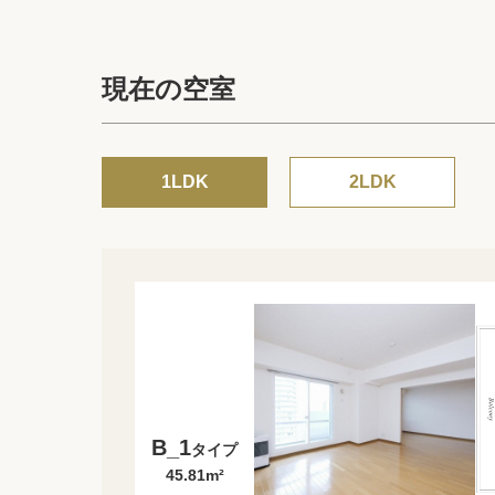
現在の空室
1LDK
2LDK
B_1
タイプ
45.81m²