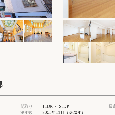
保存した物件
閲覧履歴
保存した検索条
店舗紹介
希望条件を伝え
来店予約
部
各種お問い合わ
高級賃貸物件コラ
間取り
1LDK ～ 2LDK
最
築年数
2005年11月（築20年）