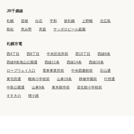
JR千歳線
札幌
苗穂
白石
平和
新札幌
上野幌
北広島
島松
恵み野
恵庭
サッポロビール庭園
札幌市電
西4丁目
西8丁目
中央区役所前
西15丁目
西線6条
西線9条旭山公園通
西線11条
西線14条
西線16条
ロープウェイ入口
電車事業所前
中央図書館前
石山通
東屯田通
幌南小学校前
山鼻19条
静修学園前
行啓通
中島公園通
山鼻9条
東本願寺前
資生館小学校前
すすきの
狸小路