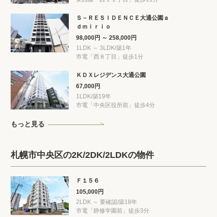
Ｓ－ＲＥＳＩＤＥＮＣＥ大通公園ａ
ｄｍｉｒｉｏ
98,000円 ～ 258,000円
1LDK ～ 3LDK/築1年
市電「西８丁目」徒歩1分
ＫＤＸレジデンス大通公園
67,000円
1LDK/築19年
市電「中央区役所前」徒歩4分
もっと見る
札幌市中央区の2K/2DK/2LDKの物件
Ｆ１５６
105,000円
2LDK ～ 要確認/築18年
市電「静修学園前」徒歩3分