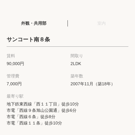
閲覧履歴
外観・共用部
室内
保存した検索条件
サンコート南８条
店舗紹介
賃料
間取り
希望条件を伝えてプロに探してもらう
90,000円
2LDK
管理費
築年数
来店予約
7,000円
2007年11月（築18年）
各種お問い合わせ
最寄り駅
地下鉄東西線「西１１丁目」徒歩10分
市電「西線９条旭山公園通」徒歩6分
高級賃貸物件コラム
modern classについて
市電「西線６条」徒歩8分
市電「西線１１条」徒歩10分
高級賃貸物件トピック
会社概要