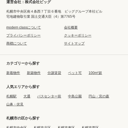
運営会社：株式会社ビッグ
札幌市中央区南４条西７丁目６番地 ビッググループ本社ビル
宅地建物取引業 国土交通大臣（4）第7765号
modern classについて
会社概要
プライバシーポリシー
クッキーポリシー
商標について
サイトマップ
カテゴリーから探す
新着物件
新築物件
分譲賃貸
ペット可
100m²超
人気エリアから探す
札幌駅
大通
バスセンター前
中島公園
円山・宮の森
山鼻・伏見
札幌市の区から探す
札幌市中央区
札幌市北区
札幌市東区
札幌市西区