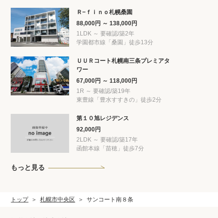
Ｒ−ｆｉｎｏ札幌桑園
88,000円 ～ 138,000円
1LDK ～ 要確認/築2年
学園都市線「桑園」徒歩13分
ＵＵＲコート札幌南三条プレミアタ
ワー
67,000円 ～ 118,000円
1R ～ 要確認/築19年
東豊線「豊水すすきの」徒歩2分
第１０旭レジデンス
92,000円
2LDK ～ 要確認/築17年
函館本線「苗穂」徒歩7分
もっと見る
トップ
札幌市中央区
サンコート南８条