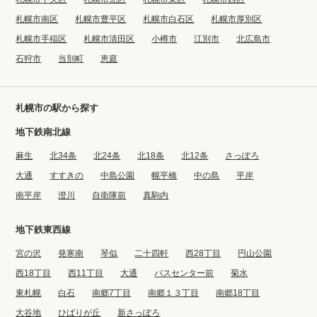
札幌市南区
札幌市豊平区
札幌市白石区
札幌市厚別区
札幌市手稲区
札幌市清田区
小樽市
江別市
北広島市
石狩市
当別町
恵庭
札幌市の駅から探す
地下鉄南北線
麻生
北34条
北24条
北18条
北12条
さっぽろ
大通
すすきの
中島公園
幌平橋
中の島
平岸
南平岸
澄川
自衛隊前
真駒内
地下鉄東西線
宮の沢
発寒南
琴似
二十四軒
西28丁目
円山公園
西18丁目
西11丁目
大通
バスセンター前
菊水
東札幌
白石
南郷7丁目
南郷１３丁目
南郷18丁目
大谷地
ひばりが丘
新さっぽろ