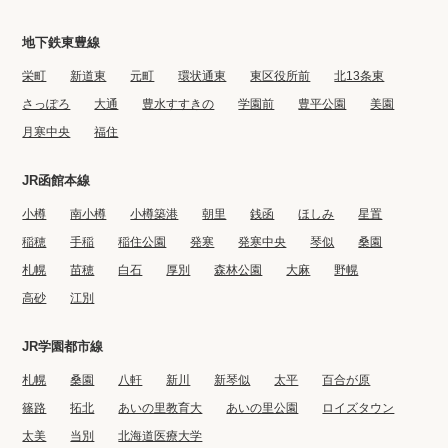
地下鉄東豊線
栄町
新道東
元町
環状通東
東区役所前
北13条東
さっぽろ
大通
豊水すすきの
学園前
豊平公園
美園
月寒中央
福住
JR函館本線
小樽
南小樽
小樽築港
朝里
銭函
ほしみ
星置
稲穂
手稲
稲住公園
発寒
発寒中央
琴似
桑園
札幌
苗穂
白石
厚別
森林公園
大麻
野幌
高砂
江別
JR学園都市線
札幌
桑園
八軒
新川
新琴似
太平
百合が原
篠路
拓北
あいの里教育大
あいの里公園
ロイズタウン
太美
当別
北海道医療大学