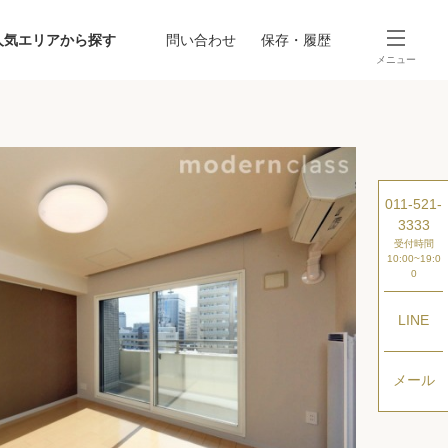
人気エリアから探す
問い合わせ
保存・履歴
メニュー
SEARCH
から探す
駅・路線から探す
011-521-
3333
受付時間
10:00~19:0
0
LINE
探す
メール
ング