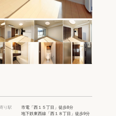
件
てプロに探してもらう
せ
ム
modern classについて
寄り駅
市電「西１５丁目」徒歩8分
地下鉄東西線「西１８丁目」徒歩9分