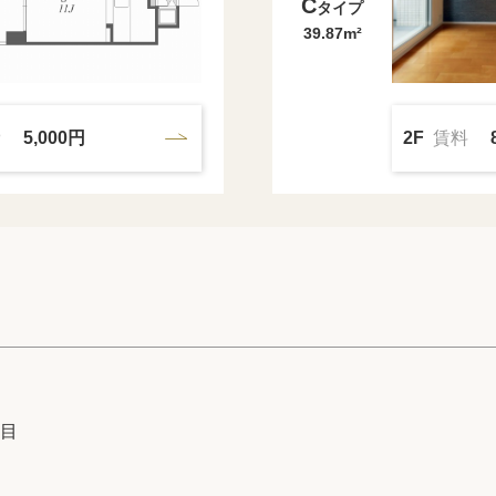
C
タイプ
39.87m²
費
5,000円
2F
賃料
目