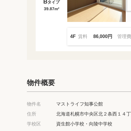
B
タイプ
39.87m²
4F
賃料
86,000円
管理
物件概要
物件名
マストライフ知事公館
住所
北海道札幌市中央区北２条西１４丁
学校区
資生館小学校・向陵中学校