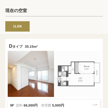
プライバシーポリシー
クッキーポリシー
現在の空室
商標について
サイトマップ
1LDK
D
タイプ
35.15m²
9F
賃料
66,000円
管理費
5,000円