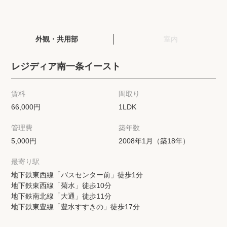
閲覧履歴
外観・共用部
室内
保存した検索条件
レジディア南一条イースト
店舗紹介
賃料
間取り
希望条件を伝えてプロに探してもらう
66,000円
1LDK
管理費
築年数
来店予約
5,000円
2008年1月（築18年）
各種お問い合わせ
最寄り駅
地下鉄東西線「バスセンター前」徒歩1分
地下鉄東西線「菊水」徒歩10分
高級賃貸物件コラム
modern classについて
地下鉄南北線「大通」徒歩11分
地下鉄東豊線「豊水すすきの」徒歩17分
高級賃貸物件トピック
会社概要