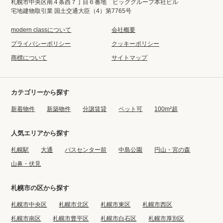
札幌市中央区南４条西７丁目６番地 ビッググループ本社ビル
宅地建物取引業 国土交通大臣（4）第7765号
modern classについて
会社概要
プライバシーポリシー
クッキーポリシー
商標について
サイトマップ
カテゴリーから探す
新着物件
新築物件
分譲賃貸
ペット可
100m²超
人気エリアから探す
札幌駅
大通
バスセンター前
中島公園
円山・宮の森
山鼻・伏見
札幌市の区から探す
札幌市中央区
札幌市北区
札幌市東区
札幌市西区
札幌市南区
札幌市豊平区
札幌市白石区
札幌市厚別区