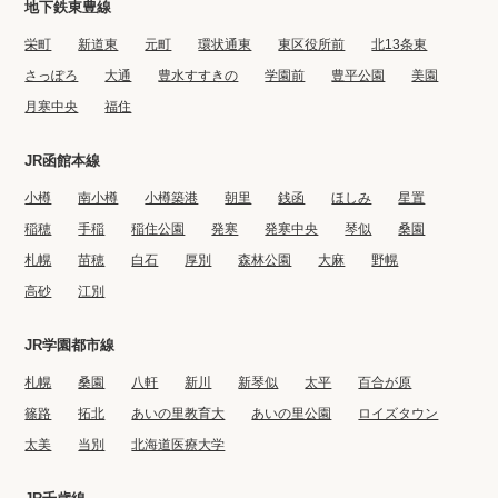
地下鉄東豊線
栄町
新道東
元町
環状通東
東区役所前
北13条東
さっぽろ
大通
豊水すすきの
学園前
豊平公園
美園
月寒中央
福住
JR函館本線
小樽
南小樽
小樽築港
朝里
銭函
ほしみ
星置
稲穂
手稲
稲住公園
発寒
発寒中央
琴似
桑園
札幌
苗穂
白石
厚別
森林公園
大麻
野幌
高砂
江別
JR学園都市線
札幌
桑園
八軒
新川
新琴似
太平
百合が原
篠路
拓北
あいの里教育大
あいの里公園
ロイズタウン
太美
当別
北海道医療大学