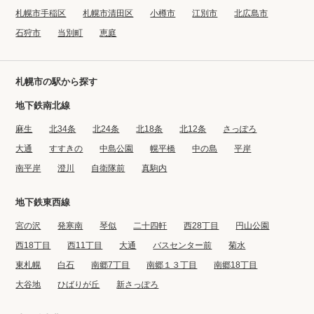
札幌市手稲区
札幌市清田区
小樽市
江別市
北広島市
石狩市
当別町
恵庭
札幌市の駅から探す
地下鉄南北線
麻生
北34条
北24条
北18条
北12条
さっぽろ
大通
すすきの
中島公園
幌平橋
中の島
平岸
南平岸
澄川
自衛隊前
真駒内
地下鉄東西線
宮の沢
発寒南
琴似
二十四軒
西28丁目
円山公園
西18丁目
西11丁目
大通
バスセンター前
菊水
東札幌
白石
南郷7丁目
南郷１３丁目
南郷18丁目
大谷地
ひばりが丘
新さっぽろ