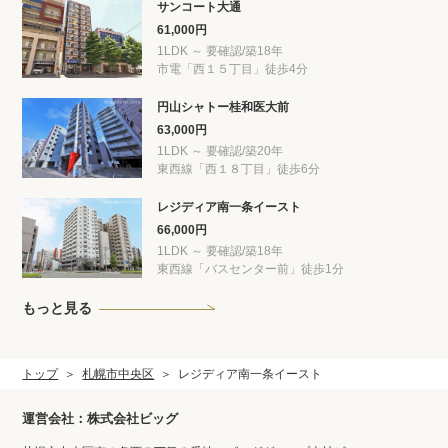
サンコート大通
61,000円
1LDK ～ 要確認/築18年
市電「西１５丁目」徒歩4分
円山シャトー桂和医大前
63,000円
1LDK ～ 要確認/築20年
東西線「西１８丁目」徒歩6分
レジディア南一条イースト
66,000円
1LDK ～ 要確認/築18年
東西線「バスセンター前」徒歩1分
もっと見る
トップ
札幌市中央区
レジディア南一条イースト
運営会社：株式会社ビッグ