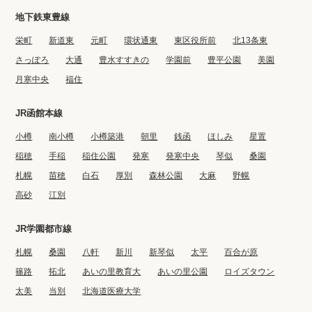
地下鉄東豊線
栄町
新道東
元町
環状通東
東区役所前
北13条東
さっぽろ
大通
豊水すすきの
学園前
豊平公園
美園
月寒中央
福住
JR函館本線
小樽
南小樽
小樽築港
朝里
銭函
ほしみ
星置
稲穂
手稲
稲住公園
発寒
発寒中央
琴似
桑園
札幌
苗穂
白石
厚別
森林公園
大麻
野幌
高砂
江別
JR学園都市線
札幌
桑園
八軒
新川
新琴似
太平
百合が原
篠路
拓北
あいの里教育大
あいの里公園
ロイズタウン
太美
当別
北海道医療大学