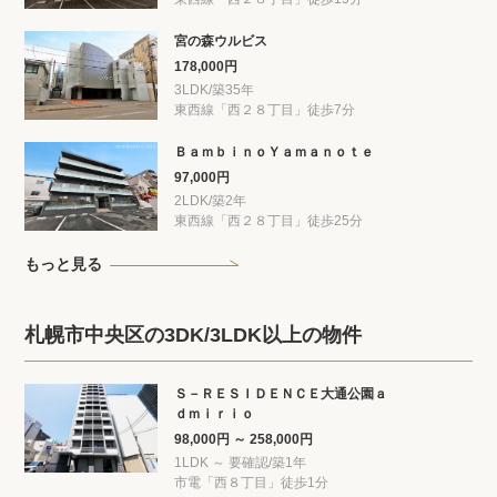
宮の森ウルビス
178,000円
3LDK/築35年
東西線「西２８丁目」徒歩7分
ＢａｍｂｉｎｏＹａｍａｎｏｔｅ
97,000円
2LDK/築2年
東西線「西２８丁目」徒歩25分
もっと見る
札幌市中央区の3DK/3LDK以上の物件
Ｓ－ＲＥＳＩＤＥＮＣＥ大通公園ａ
ｄｍｉｒｉｏ
98,000円 ～ 258,000円
1LDK ～ 要確認/築1年
市電「西８丁目」徒歩1分