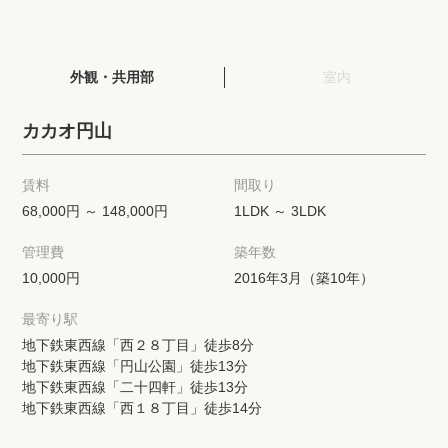
閲覧履歴
外観・共用部
室内
保存した検索条件
カカオ円山
店舗紹介
賃料
間取り
希望条件を伝えてプロに探してもらう
68,000円 ～ 148,000円
1LDK ～ 3LDK
管理費
築年数
来店予約
10,000円
2016年3月（築10年）
各種お問い合わせ
最寄り駅
地下鉄東西線「西２８丁目」徒歩8分
地下鉄東西線「円山公園」徒歩13分
高級賃貸物件コラム
modern classについて
地下鉄東西線「二十四軒」徒歩13分
地下鉄東西線「西１８丁目」徒歩14分
高級賃貸物件トピック
会社概要