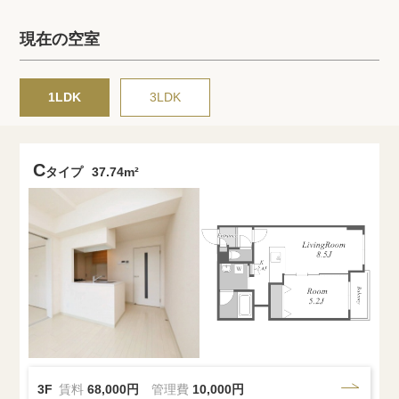
プライバシーポリシー
クッキーポリシー
現在の空室
商標について
サイトマップ
1LDK
3LDK
C
タイプ
37.74m²
3F
賃料
68,000円
管理費
10,000円