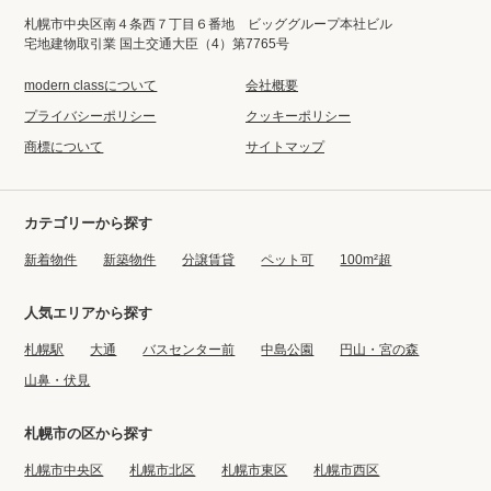
札幌市中央区南４条西７丁目６番地 ビッググループ本社ビル
宅地建物取引業 国土交通大臣（4）第7765号
modern classについて
会社概要
プライバシーポリシー
クッキーポリシー
商標について
サイトマップ
カテゴリーから探す
新着物件
新築物件
分譲賃貸
ペット可
100m²超
人気エリアから探す
札幌駅
大通
バスセンター前
中島公園
円山・宮の森
山鼻・伏見
札幌市の区から探す
札幌市中央区
札幌市北区
札幌市東区
札幌市西区