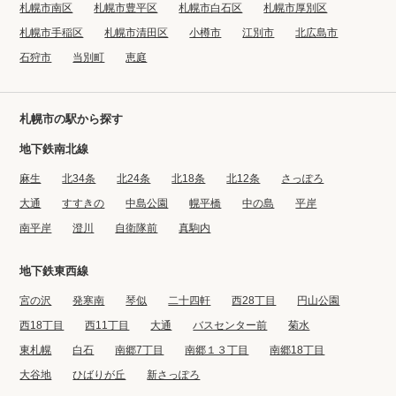
札幌市南区
札幌市豊平区
札幌市白石区
札幌市厚別区
札幌市手稲区
札幌市清田区
小樽市
江別市
北広島市
石狩市
当別町
恵庭
札幌市の駅から探す
地下鉄南北線
麻生
北34条
北24条
北18条
北12条
さっぽろ
大通
すすきの
中島公園
幌平橋
中の島
平岸
南平岸
澄川
自衛隊前
真駒内
地下鉄東西線
宮の沢
発寒南
琴似
二十四軒
西28丁目
円山公園
西18丁目
西11丁目
大通
バスセンター前
菊水
東札幌
白石
南郷7丁目
南郷１３丁目
南郷18丁目
大谷地
ひばりが丘
新さっぽろ