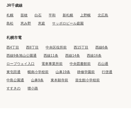
JR千歳線
札幌
苗穂
白石
平和
新札幌
上野幌
北広島
島松
恵み野
恵庭
サッポロビール庭園
札幌市電
西4丁目
西8丁目
中央区役所前
西15丁目
西線6条
西線9条旭山公園通
西線11条
西線14条
西線16条
ロープウェイ入口
電車事業所前
中央図書館前
石山通
東屯田通
幌南小学校前
山鼻19条
静修学園前
行啓通
中島公園通
山鼻9条
東本願寺前
資生館小学校前
すすきの
狸小路
©2022 BIG CO., LTD.