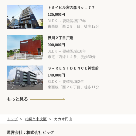
トミイビル宮の森Ｎｏ．７７
125,000円
3LDK ～ 要確認/築17年
東西線「西２８丁目」徒歩12分
界川２丁目戸建
900,000円
3LDK ～ 要確認/築18年
市電「西線１４条」徒歩30分
Ｓ－ＲＥＳＩＤＥＮＣＥ神宮前
149,000円
3LDK ～ 要確認/築2年
東西線「西２８丁目」徒歩11分
もっと見る
トップ
札幌市中央区
カカオ円山
運営会社：株式会社ビッグ