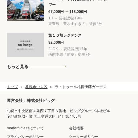
ワー
67,000円 ～ 118,000円
1R ～ 要確認/築19年
東豊線「豊水すすきの」徒歩2分
第１０旭レジデンス
92,000円
2LDK ～ 要確認/築17年
函館本線「苗穂」徒歩7分
もっと見る
トップ
札幌市中央区
ラ・トゥール札幌伊藤ガーデン
運営会社：株式会社ビッグ
札幌市中央区南４条西７丁目６番地 ビッググループ本社ビル
宅地建物取引業 国土交通大臣（4）第7765号
modern classについて
会社概要
プライバシーポリシー
クッキーポリシー