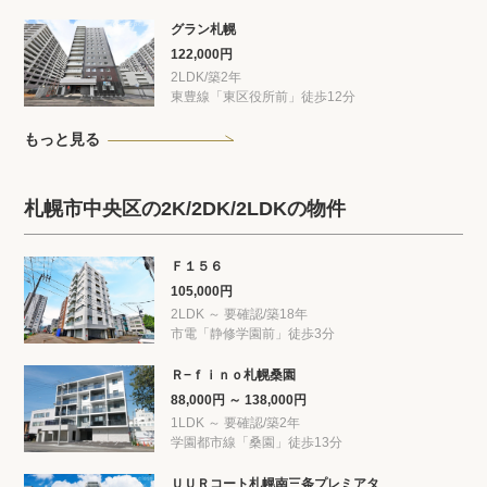
グラン札幌
122,000円
2LDK/築2年
東豊線「東区役所前」徒歩12分
もっと見る
札幌市中央区の2K/2DK/2LDKの物件
Ｆ１５６
105,000円
2LDK ～ 要確認/築18年
市電「静修学園前」徒歩3分
Ｒ−ｆｉｎｏ札幌桑園
88,000円 ～ 138,000円
1LDK ～ 要確認/築2年
学園都市線「桑園」徒歩13分
ＵＵＲコート札幌南三条プレミアタ