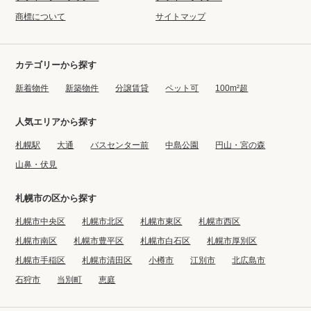
商標について
サイトマップ
カテゴリーから探す
新着物件
新築物件
分譲賃貸
ペット可
100m²超
人気エリアから探す
札幌駅
大通
バスセンター前
中島公園
円山・宮の森
山鼻・伏見
札幌市の区から探す
札幌市中央区
札幌市北区
札幌市東区
札幌市西区
札幌市南区
札幌市豊平区
札幌市白石区
札幌市厚別区
札幌市手稲区
札幌市清田区
小樽市
江別市
北広島市
石狩市
当別町
恵庭