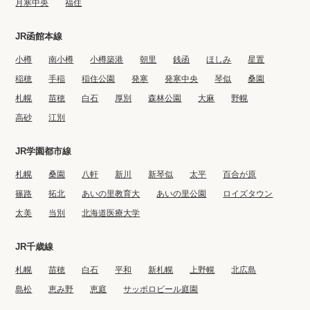
月寒中央
福住
JR函館本線
小樽
南小樽
小樽築港
朝里
銭函
ほしみ
星置
稲穂
手稲
稲住公園
発寒
発寒中央
琴似
桑園
札幌
苗穂
白石
厚別
森林公園
大麻
野幌
高砂
江別
JR学園都市線
札幌
桑園
八軒
新川
新琴似
太平
百合が原
篠路
拓北
あいの里教育大
あいの里公園
ロイズタウン
太美
当別
北海道医療大学
JR千歳線
札幌
苗穂
白石
平和
新札幌
上野幌
北広島
島松
恵み野
恵庭
サッポロビール庭園