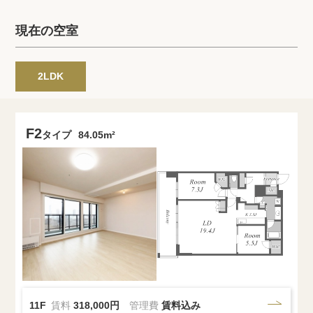
プライバシーポリシー
クッキーポリシー
現在の空室
商標について
サイトマップ
2LDK
F2
タイプ
84.05m²
11F
賃料
318,000円
管理費
賃料込み