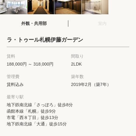
閲覧履歴
外観・共用部
室内
保存した検索条件
ラ・トゥール札幌伊藤ガーデン
店舗紹介
賃料
間取り
希望条件を伝えてプロに探してもらう
188,000円 ～ 318,000円
2LDK
管理費
築年数
来店予約
賃料込み
2019年2月（築7年）
各種お問い合わせ
最寄り駅
地下鉄南北線「さっぽろ」徒歩8分
函館本線「札幌」徒歩9分
高級賃貸物件コラム
modern classについて
市電「西８丁目」徒歩13分
地下鉄南北線「大通」徒歩15分
高級賃貸物件トピック
会社概要