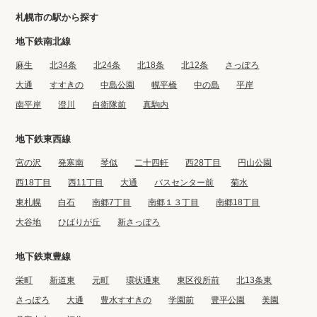
札幌市の駅から探す
地下鉄南北線
麻生
北34条
北24条
北18条
北12条
さっぽろ
大通
すすきの
中島公園
幌平橋
中の島
平岸
南平岸
澄川
自衛隊前
真駒内
地下鉄東西線
宮の沢
発寒南
琴似
二十四軒
西28丁目
円山公園
西18丁目
西11丁目
大通
バスセンター前
菊水
東札幌
白石
南郷7丁目
南郷１３丁目
南郷18丁目
大谷地
ひばりが丘
新さっぽろ
地下鉄東豊線
栄町
新道東
元町
環状通東
東区役所前
北13条東
さっぽろ
大通
豊水すすきの
学園前
豊平公園
美園