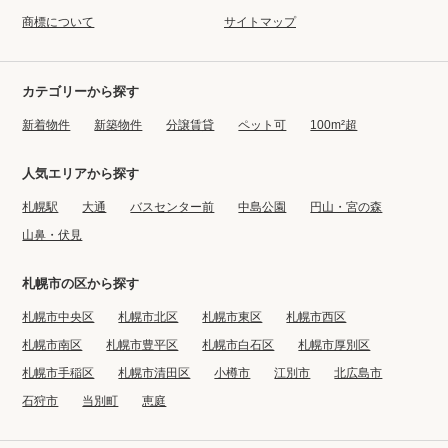
商標について
サイトマップ
カテゴリーから探す
新着物件
新築物件
分譲賃貸
ペット可
100m²超
人気エリアから探す
札幌駅
大通
バスセンター前
中島公園
円山・宮の森
山鼻・伏見
札幌市の区から探す
札幌市中央区
札幌市北区
札幌市東区
札幌市西区
札幌市南区
札幌市豊平区
札幌市白石区
札幌市厚別区
札幌市手稲区
札幌市清田区
小樽市
江別市
北広島市
石狩市
当別町
恵庭