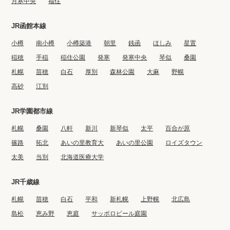
月寒中央
福住
JR函館本線
小樽
南小樽
小樽築港
朝里
銭函
ほしみ
星置
稲穂
手稲
稲住公園
発寒
発寒中央
琴似
桑園
札幌
苗穂
白石
厚別
森林公園
大麻
野幌
高砂
江別
JR学園都市線
札幌
桑園
八軒
新川
新琴似
太平
百合が原
篠路
拓北
あいの里教育大
あいの里公園
ロイズタウン
太美
当別
北海道医療大学
JR千歳線
札幌
苗穂
白石
平和
新札幌
上野幌
北広島
島松
恵み野
恵庭
サッポロビール庭園