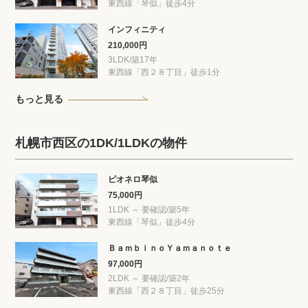
東西線「琴似」徒歩4分
インフィニティ
210,000円
3LDK/築17年
東西線「西２８丁目」徒歩1分
もっと見る
札幌市西区の1DK/1LDKの物件
ピオネロ琴似
75,000円
1LDK ～ 要確認/築5年
東西線「琴似」徒歩4分
ＢａｍｂｉｎｏＹａｍａｎｏｔｅ
97,000円
2LDK ～ 要確認/築2年
東西線「西２８丁目」徒歩25分