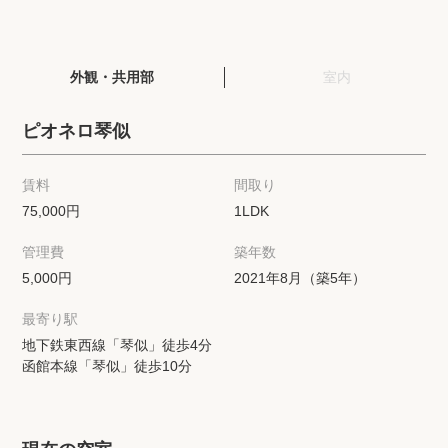
閲覧履歴
外観・共用部
室内
保存した検索条件
ピオネロ琴似
店舗紹介
賃料
間取り
希望条件を伝えてプロに探してもらう
75,000円
1LDK
管理費
築年数
来店予約
5,000円
2021年8月（築5年）
各種お問い合わせ
最寄り駅
地下鉄東西線「琴似」徒歩4分
函館本線「琴似」徒歩10分
高級賃貸物件コラム
modern classについて
高級賃貸物件トピック
会社概要