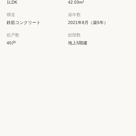
1LDK
42.03m²
構造
築年数
鉄筋コンクリート
2021年8月（築5年）
総戸数
総階数
40戸
地上5階建