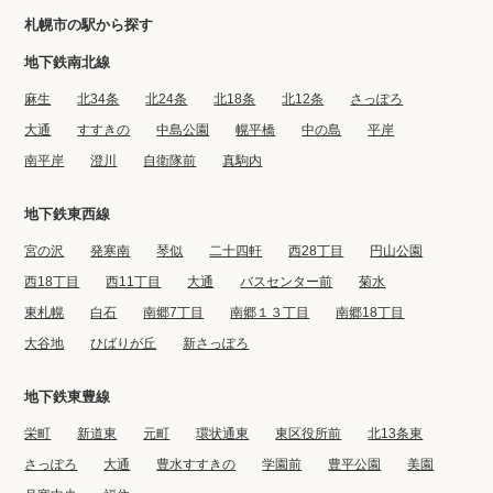
札幌市の駅から探す
地下鉄南北線
麻生
北34条
北24条
北18条
北12条
さっぽろ
大通
すすきの
中島公園
幌平橋
中の島
平岸
南平岸
澄川
自衛隊前
真駒内
地下鉄東西線
宮の沢
発寒南
琴似
二十四軒
西28丁目
円山公園
西18丁目
西11丁目
大通
バスセンター前
菊水
東札幌
白石
南郷7丁目
南郷１３丁目
南郷18丁目
大谷地
ひばりが丘
新さっぽろ
地下鉄東豊線
栄町
新道東
元町
環状通東
東区役所前
北13条東
さっぽろ
大通
豊水すすきの
学園前
豊平公園
美園