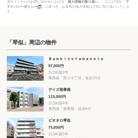
本サイトからのお問い合わせにおける「
個人情報の取り扱い
」、
および当社「
プ
ライバシーポリシー
」に基づき、お客様の個人情報は大切に取り扱いいたしま
す。
「琴似」周辺の物件
ＢａｍｂｉｎｏＹａｍａｎｏｔｅ
97,000円
2LDK/築2年
東西線「西２８丁目」徒歩25分
デイズ発寒南
115,000円
2LDK/築4年
東西線「発寒南」徒歩6分
ピオネロ琴似
75,000円
1LDK/築5年