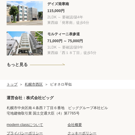
デイズ発寒南
115,000円
2LDK ～ 要確認/築4年
東西線「発寒南」徒歩6分
モルティーニ表参道
71,000円 ～ 75,000円
1LDK ～ 要確認/築9年
東西線「西１８丁目」徒歩5分
もっと見る
トップ
札幌市西区
ピオネロ琴似
運営会社：株式会社ビッグ
札幌市中央区南４条西７丁目６番地 ビッググループ本社ビル
宅地建物取引業 国土交通大臣（4）第7765号
modern classについて
会社概要
プライバシーポリシー
クッキーポリシー