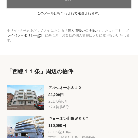
このメールは暗号化されて送信されます。
本サイトからのお問い合わせにおける「
個人情報の取り扱い
」、
および当社「
プ
ライバシーポリシー
」に基づき、お客様の個人情報は大切に取り扱いいたしま
す。
「西線１１条」周辺の物件
アルシオーネＳ１２
84,000円
2LDK/築3年
バス徒歩6分
ヴォーネン山鼻ＷＥＳＴ
110,000円
3LDK/築10年
市電「西線１１条」徒歩6分