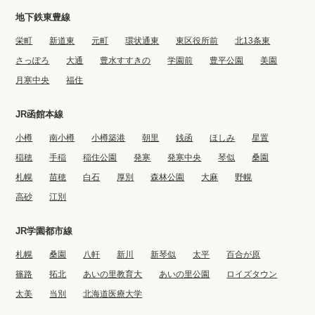
地下鉄東豊線
栄町
新道東
元町
環状通東
東区役所前
北13条東
さっぽろ
大通
豊水すすきの
学園前
豊平公園
美園
月寒中央
福住
JR函館本線
小樽
南小樽
小樽築港
朝里
銭函
ほしみ
星置
稲穂
手稲
稲住公園
発寒
発寒中央
琴似
桑園
札幌
苗穂
白石
厚別
森林公園
大麻
野幌
高砂
江別
JR学園都市線
札幌
桑園
八軒
新川
新琴似
太平
百合が原
篠路
拓北
あいの里教育大
あいの里公園
ロイズタウン
太美
当別
北海道医療大学