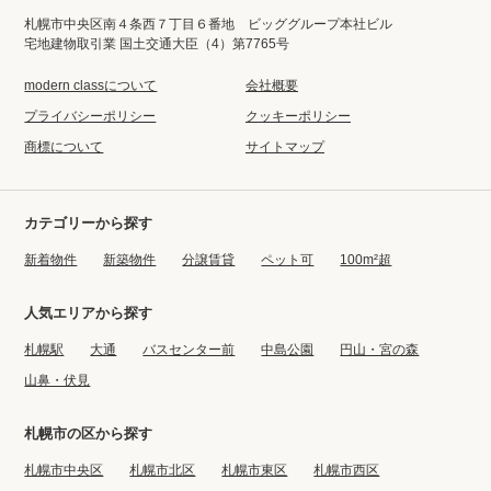
札幌市中央区南４条西７丁目６番地 ビッググループ本社ビル
宅地建物取引業 国土交通大臣（4）第7765号
modern classについて
会社概要
プライバシーポリシー
クッキーポリシー
商標について
サイトマップ
カテゴリーから探す
新着物件
新築物件
分譲賃貸
ペット可
100m²超
人気エリアから探す
札幌駅
大通
バスセンター前
中島公園
円山・宮の森
山鼻・伏見
札幌市の区から探す
札幌市中央区
札幌市北区
札幌市東区
札幌市西区