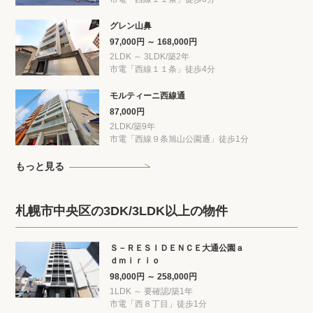
グレン山鼻
97,000円 ～ 168,000円
2LDK ～ 3LDK/築2年
市電「西線１１条」徒歩4分
モルティーニ西線通
87,000円
2LDK/築9年
市電「西線９条旭山公園通」徒歩1分
もっと見る
札幌市中央区の3DK/3LDK以上の物件
Ｓ－ＲＥＳＩＤＥＮＣＥ大通公園ａ
ｄｍｉｒｉｏ
98,000円 ～ 258,000円
1LDK ～ 要確認/築1年
市電「西８丁目」徒歩1分