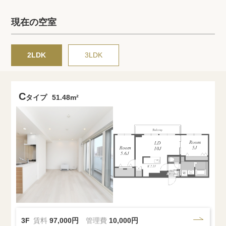
プライバシーポリシー
クッキーポリシー
現在の空室
商標について
サイトマップ
2LDK
3LDK
C
タイプ
51.48m²
3F
賃料
97,000円
管理費
10,000円