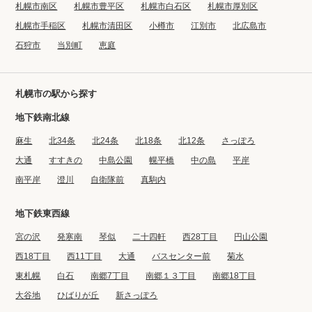
札幌市南区
札幌市豊平区
札幌市白石区
札幌市厚別区
札幌市手稲区
札幌市清田区
小樽市
江別市
北広島市
石狩市
当別町
恵庭
札幌市の駅から探す
地下鉄南北線
麻生
北34条
北24条
北18条
北12条
さっぽろ
大通
すすきの
中島公園
幌平橋
中の島
平岸
南平岸
澄川
自衛隊前
真駒内
地下鉄東西線
宮の沢
発寒南
琴似
二十四軒
西28丁目
円山公園
西18丁目
西11丁目
大通
バスセンター前
菊水
東札幌
白石
南郷7丁目
南郷１３丁目
南郷18丁目
大谷地
ひばりが丘
新さっぽろ