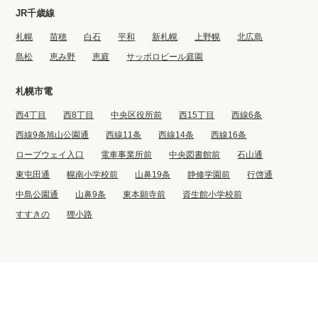
JR千歳線
札幌
苗穂
白石
平和
新札幌
上野幌
北広島
島松
恵み野
恵庭
サッポロビール庭園
札幌市電
西4丁目
西8丁目
中央区役所前
西15丁目
西線6条
西線9条旭山公園通
西線11条
西線14条
西線16条
ロープウェイ入口
電車事業所前
中央図書館前
石山通
東屯田通
幌南小学校前
山鼻19条
静修学園前
行啓通
中島公園通
山鼻9条
東本願寺前
資生館小学校前
すすきの
狸小路
©2022 BIG CO., LTD.