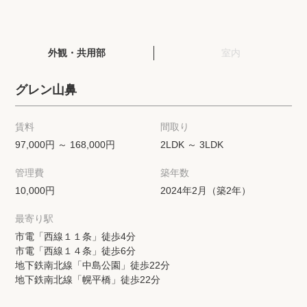
閲覧履歴
外観・共用部
室内
保存した検索条件
グレン山鼻
店舗紹介
賃料
間取り
希望条件を伝えてプロに探してもらう
97,000円 ～ 168,000円
2LDK ～ 3LDK
管理費
築年数
来店予約
10,000円
2024年2月（築2年）
各種お問い合わせ
最寄り駅
市電「西線１１条」徒歩4分
市電「西線１４条」徒歩6分
高級賃貸物件コラム
modern classについて
地下鉄南北線「中島公園」徒歩22分
地下鉄南北線「幌平橋」徒歩22分
高級賃貸物件トピック
会社概要