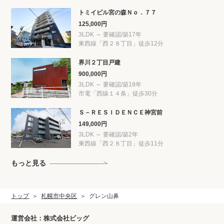
トミイビル宮の森Ｎｏ．７７
125,000円
3LDK ～ 要確認/築17年
東西線「西２８丁目」徒歩12分
界川２丁目戸建
900,000円
3LDK ～ 要確認/築18年
市電「西線１４条」徒歩30分
Ｓ－ＲＥＳＩＤＥＮＣＥ神宮前
149,000円
3LDK ～ 要確認/築2年
東西線「西２８丁目」徒歩11分
もっと見る
トップ
札幌市中央区
グレン山鼻
運営会社：株式会社ビッグ