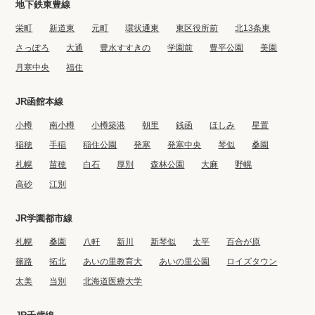
地下鉄東豊線
栄町
新道東
元町
環状通東
東区役所前
北13条東
さっぽろ
大通
豊水すすきの
学園前
豊平公園
美園
月寒中央
福住
JR函館本線
小樽
南小樽
小樽築港
朝里
銭函
ほしみ
星置
稲穂
手稲
稲住公園
発寒
発寒中央
琴似
桑園
札幌
苗穂
白石
厚別
森林公園
大麻
野幌
高砂
江別
JR学園都市線
札幌
桑園
八軒
新川
新琴似
太平
百合が原
篠路
拓北
あいの里教育大
あいの里公園
ロイズタウン
太美
当別
北海道医療大学