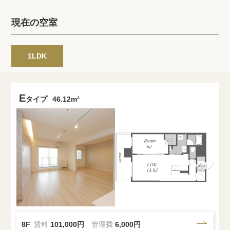
プライバシーポリシー
クッキーポリシー
現在の空室
商標について
サイトマップ
1LDK
E
タイプ
46.12m²
8F
賃料
101,000円
管理費
6,000円