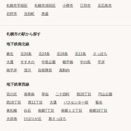
札幌市手稲区
札幌市清田区
小樽市
江別市
北広島市
石狩市
当別町
恵庭
札幌市の駅から探す
地下鉄南北線
麻生
北34条
北24条
北18条
北12条
さっぽろ
大通
すすきの
中島公園
幌平橋
中の島
平岸
南平岸
澄川
自衛隊前
真駒内
地下鉄東西線
宮の沢
発寒南
琴似
二十四軒
西28丁目
円山公園
西18丁目
西11丁目
大通
バスセンター前
菊水
東札幌
白石
南郷7丁目
南郷１３丁目
南郷18丁目
大谷地
ひばりが丘
新さっぽろ