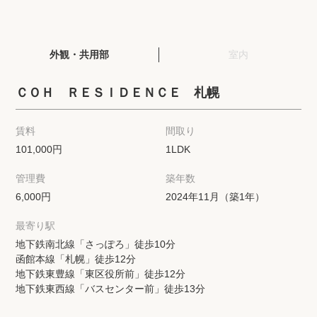
閲覧履歴
外観・共用部
室内
保存した検索条件
ＣＯＨ ＲＥＳＩＤＥＮＣＥ 札幌
店舗紹介
賃料
間取り
希望条件を伝えてプロに探してもらう
101,000円
1LDK
管理費
築年数
来店予約
6,000円
2024年11月（築1年）
各種お問い合わせ
最寄り駅
地下鉄南北線「さっぽろ」徒歩10分
函館本線「札幌」徒歩12分
高級賃貸物件コラム
modern classについて
地下鉄東豊線「東区役所前」徒歩12分
地下鉄東西線「バスセンター前」徒歩13分
高級賃貸物件トピック
会社概要