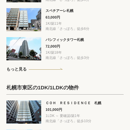
スペチアーレ札幌
63,000円
1K/築11年
南北線「さっぽろ」徒歩6分
パシフィックタワー札幌
72,000円
1K/築18年
南北線「さっぽろ」徒歩3分
もっと見る
札幌市東区の1DK/1LDKの物件
ＣＯＨ ＲＥＳＩＤＥＮＣＥ 札幌
101,000円
1LDK ～ 要確認/築1年
南北線「さっぽろ」徒歩10分