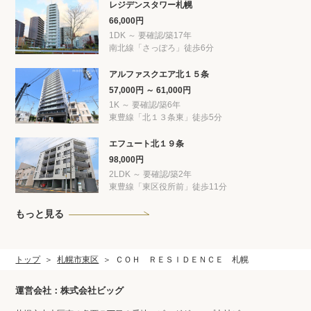
レジデンスタワー札幌
66,000円
1DK ～ 要確認/築17年
南北線「さっぽろ」徒歩6分
アルファスクエア北１５条
57,000円 ～ 61,000円
1K ～ 要確認/築6年
東豊線「北１３条東」徒歩5分
エフュート北１９条
98,000円
2LDK ～ 要確認/築2年
東豊線「東区役所前」徒歩11分
もっと見る
トップ
札幌市東区
ＣＯＨ ＲＥＳＩＤＥＮＣＥ 札幌
運営会社：株式会社ビッグ