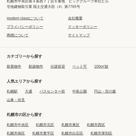
札幌市中央区南４条西７丁目６番地 ビッググループ本社ビル
宅地建物取引業 国土交通大臣（4）第7765号
modern classについて
会社概要
プライバシーポリシー
クッキーポリシー
商標について
サイトマップ
カテゴリーから探す
新着物件
新築物件
分譲賃貸
ペット可
100m²超
人気エリアから探す
札幌駅
大通
バスセンター前
中島公園
円山・宮の森
山鼻・伏見
札幌市の区から探す
札幌市中央区
札幌市北区
札幌市東区
札幌市西区
札幌市南区
札幌市豊平区
札幌市白石区
札幌市厚別区