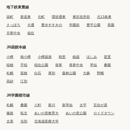
地下鉄東豊線
栄町
新道東
元町
環状通東
東区役所前
北13条東
さっぽろ
大通
豊水すすきの
学園前
豊平公園
美園
月寒中央
福住
JR函館本線
小樽
南小樽
小樽築港
朝里
銭函
ほしみ
星置
稲穂
手稲
稲住公園
発寒
発寒中央
琴似
桑園
札幌
苗穂
白石
厚別
森林公園
大麻
野幌
高砂
江別
JR学園都市線
札幌
桑園
八軒
新川
新琴似
太平
百合が原
篠路
拓北
あいの里教育大
あいの里公園
ロイズタウン
太美
当別
北海道医療大学