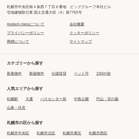
札幌市中央区南４条西７丁目６番地 ビッググループ本社ビル
宅地建物取引業 国土交通大臣（4）第7765号
modern classについて
会社概要
プライバシーポリシー
クッキーポリシー
商標について
サイトマップ
カテゴリーから探す
新着物件
新築物件
分譲賃貸
ペット可
100m²超
人気エリアから探す
札幌駅
大通
バスセンター前
中島公園
円山・宮の森
山鼻・伏見
札幌市の区から探す
札幌市中央区
札幌市北区
札幌市東区
札幌市西区