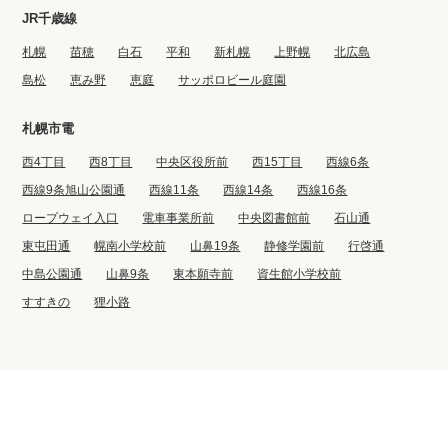
JR千歳線
札幌
苗穂
白石
平和
新札幌
上野幌
北広島
島松
恵み野
恵庭
サッポロビール庭園
札幌市電
西4丁目
西8丁目
中央区役所前
西15丁目
西線6条
西線9条旭山公園通
西線11条
西線14条
西線16条
ロープウェイ入口
電車事業所前
中央図書館前
石山通
東屯田通
幌南小学校前
山鼻19条
静修学園前
行啓通
中島公園通
山鼻9条
東本願寺前
資生館小学校前
すすきの
狸小路
©2022 BIG CO., LTD.