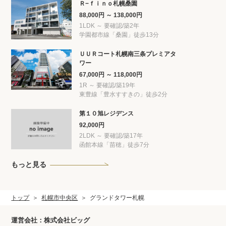
Ｒ−ｆｉｎｏ札幌桑園
88,000円 ～ 138,000円
1LDK ～ 要確認/築2年
学園都市線「桑園」徒歩13分
ＵＵＲコート札幌南三条プレミアタ
ワー
67,000円 ～ 118,000円
1R ～ 要確認/築19年
東豊線「豊水すすきの」徒歩2分
第１０旭レジデンス
92,000円
2LDK ～ 要確認/築17年
函館本線「苗穂」徒歩7分
もっと見る
トップ
札幌市中央区
グランドタワー札幌
運営会社：株式会社ビッグ