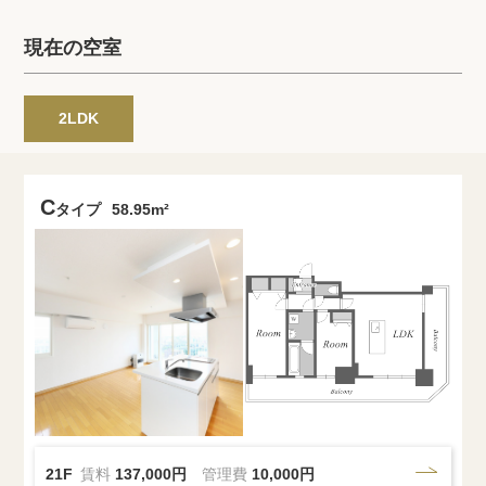
プライバシーポリシー
クッキーポリシー
現在の空室
商標について
サイトマップ
2LDK
C
タイプ
58.95m²
21F
賃料
137,000円
管理費
10,000円