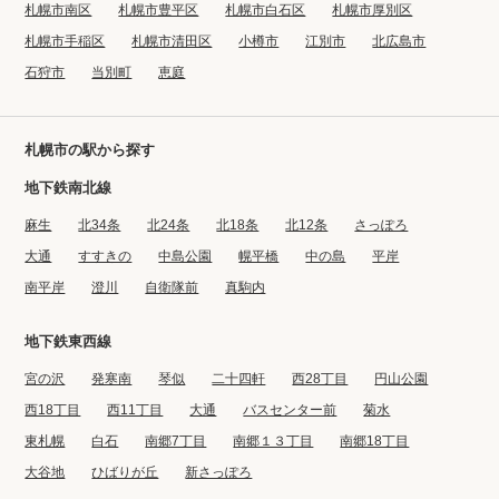
札幌市南区
札幌市豊平区
札幌市白石区
札幌市厚別区
札幌市手稲区
札幌市清田区
小樽市
江別市
北広島市
石狩市
当別町
恵庭
札幌市の駅から探す
地下鉄南北線
麻生
北34条
北24条
北18条
北12条
さっぽろ
大通
すすきの
中島公園
幌平橋
中の島
平岸
南平岸
澄川
自衛隊前
真駒内
地下鉄東西線
宮の沢
発寒南
琴似
二十四軒
西28丁目
円山公園
西18丁目
西11丁目
大通
バスセンター前
菊水
東札幌
白石
南郷7丁目
南郷１３丁目
南郷18丁目
大谷地
ひばりが丘
新さっぽろ