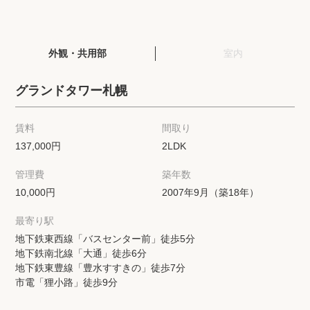
閲覧履歴
外観・共用部
室内
保存した検索条件
グランドタワー札幌
店舗紹介
賃料
間取り
希望条件を伝えてプロに探してもらう
137,000円
2LDK
管理費
築年数
来店予約
10,000円
2007年9月（築18年）
各種お問い合わせ
最寄り駅
地下鉄東西線「バスセンター前」徒歩5分
地下鉄南北線「大通」徒歩6分
高級賃貸物件コラム
modern classについて
地下鉄東豊線「豊水すすきの」徒歩7分
市電「狸小路」徒歩9分
高級賃貸物件トピック
会社概要