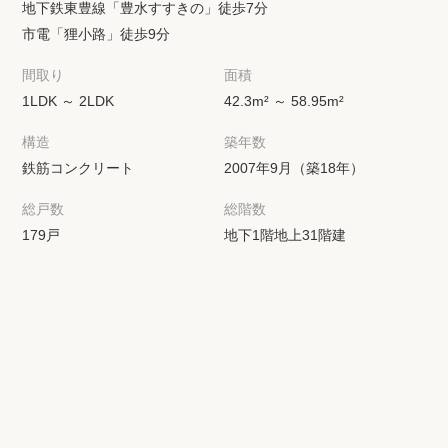
地下鉄東豊線「豊水すすきの」徒歩7分
市電「狸小路」徒歩9分
間取り
面積
1LDK ～ 2LDK
42.3m² ～ 58.95m²
構造
築年数
鉄筋コンクリート
2007年9月（築18年）
総戸数
総階数
179戸
地下1階地上31階建