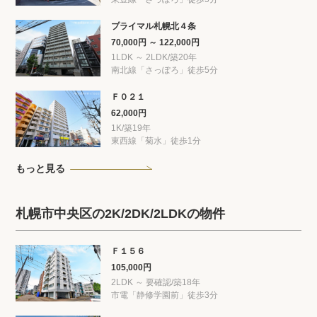
プライマル札幌北４条
70,000円 ～ 122,000円
1LDK ～ 2LDK/築20年
南北線「さっぽろ」徒歩5分
Ｆ０２１
62,000円
1K/築19年
東西線「菊水」徒歩1分
もっと見る
札幌市中央区の2K/2DK/2LDKの物件
Ｆ１５６
105,000円
2LDK ～ 要確認/築18年
市電「静修学園前」徒歩3分