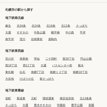
札幌市の駅から探す
地下鉄南北線
麻生
北34条
北24条
北18条
北12条
さっぽろ
大通
すすきの
中島公園
幌平橋
中の島
平岸
南平岸
澄川
自衛隊前
真駒内
地下鉄東西線
宮の沢
発寒南
琴似
二十四軒
西28丁目
円山公園
西18丁目
西11丁目
大通
バスセンター前
菊水
東札幌
白石
南郷7丁目
南郷１３丁目
南郷18丁目
大谷地
ひばりが丘
新さっぽろ
地下鉄東豊線
栄町
新道東
元町
環状通東
東区役所前
北13条東
さっぽろ
大通
豊水すすきの
学園前
豊平公園
美園