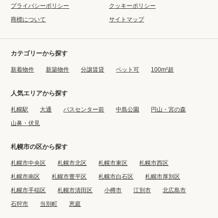
プライバシーポリシー
クッキーポリシー
商標について
サイトマップ
カテゴリーから探す
新着物件
新築物件
分譲賃貸
ペット可
100m²超
人気エリアから探す
札幌駅
大通
バスセンター前
中島公園
円山・宮の森
山鼻・伏見
札幌市の区から探す
札幌市中央区
札幌市北区
札幌市東区
札幌市西区
札幌市南区
札幌市豊平区
札幌市白石区
札幌市厚別区
札幌市手稲区
札幌市清田区
小樽市
江別市
北広島市
石狩市
当別町
恵庭