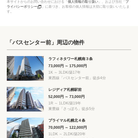
本サイトからのお問い合わせにおける「
個人情報の取り扱い
」、
および当社「
プ
ライバシーポリシー
」に基づき、お客様の個人情報は大切に取り扱いいたしま
す。
「バスセンター前」周辺の物件
ラフィネタワー札幌南３条
73,000円 ～ 175,000円
1K ～ 3LDK/築17年
東西線「バスセンター前」徒歩4分
レジディア札幌駅前
52,000円 ～ 73,000円
1R ～ 1LDK/築19年
東豊線「さっぽろ」徒歩5分
プライマル札幌北４条
70,000円 ～ 122,000円
1LDK ～ 2LDK/築20年