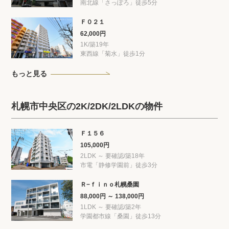
南北線「さっぽろ」徒歩5分
Ｆ０２１
62,000円
1K/築19年
東西線「菊水」徒歩1分
もっと見る
札幌市中央区の2K/2DK/2LDKの物件
Ｆ１５６
105,000円
2LDK ～ 要確認/築18年
市電「静修学園前」徒歩3分
Ｒ−ｆｉｎｏ札幌桑園
88,000円 ～ 138,000円
1LDK ～ 要確認/築2年
学園都市線「桑園」徒歩13分