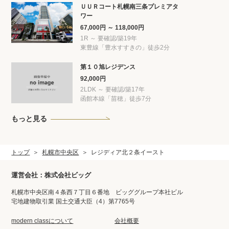
ＵＵＲコート札幌南三条プレミアタ
ワー
67,000円 ～ 118,000円
1R ～ 要確認/築19年
東豊線「豊水すすきの」徒歩2分
第１０旭レジデンス
92,000円
2LDK ～ 要確認/築17年
函館本線「苗穂」徒歩7分
もっと見る
トップ
札幌市中央区
レジディア北２条イースト
運営会社：株式会社ビッグ
札幌市中央区南４条西７丁目６番地 ビッググループ本社ビル
宅地建物取引業 国土交通大臣（4）第7765号
modern classについて
会社概要