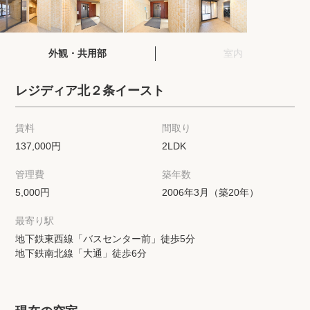
閲覧履歴
外観・共用部
室内
保存した検索条件
レジディア北２条イースト
店舗紹介
賃料
間取り
希望条件を伝えてプロに探してもらう
137,000円
2LDK
管理費
築年数
来店予約
5,000円
2006年3月（築20年）
各種お問い合わせ
最寄り駅
地下鉄東西線「バスセンター前」徒歩5分
地下鉄南北線「大通」徒歩6分
高級賃貸物件コラム
modern classについて
高級賃貸物件トピック
会社概要