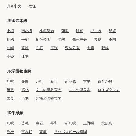
月寒中央
福住
JR函館本線
小樽
南小樽
小樽築港
朝里
銭函
ほしみ
星置
稲穂
手稲
稲住公園
発寒
発寒中央
琴似
桑園
札幌
苗穂
白石
厚別
森林公園
大麻
野幌
高砂
江別
JR学園都市線
札幌
桑園
八軒
新川
新琴似
太平
百合が原
篠路
拓北
あいの里教育大
あいの里公園
ロイズタウン
太美
当別
北海道医療大学
JR千歳線
札幌
苗穂
白石
平和
新札幌
上野幌
北広島
島松
恵み野
恵庭
サッポロビール庭園