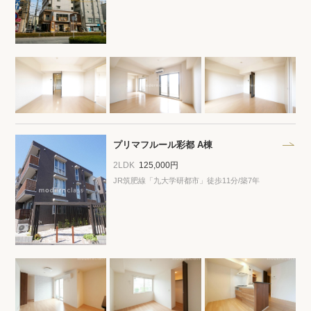
閲覧履歴
保存した検索条件
店舗・スタッフ紹介
希望条件を伝えてプロに探してもらう
プリマフルール彩都 A棟
2LDK
125,000円
来店予約
JR筑肥線「九大学研都市」徒歩11分/築7年
各種お問い合わせ
高級賃貸物件コラム
modern classについて
高級賃貸物件トピック
会社概要