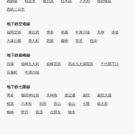
雑餉隈
桜並木
春日原
白木原
下大利
都府楼前
西鉄二日市
地下鉄空港線
福岡空港
東比恵
博多
祇園
中洲川端
天神
赤坂
大濠公園
唐人町
西新
藤崎
室見
姪浜
地下鉄箱崎線
貝塚
箱崎九大前
箱崎宮前
馬出九大病院前
千代県庁口
呉服町
中洲川端
地下鉄七隈線
博多
櫛田神社前
天神南
渡辺通
薬院
薬院大通
桜坂
六本松
別府
茶山
金山
七隈
福大前
梅林
野芥
賀茂
次郎丸
橋本