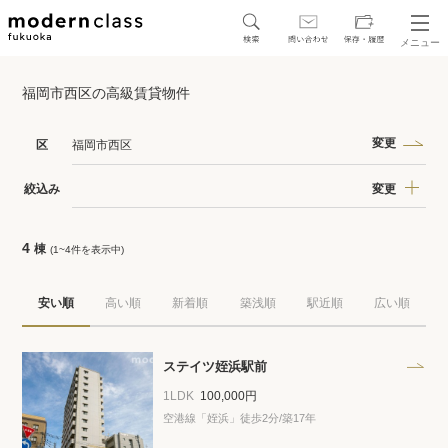
メニュー
SEARCH
福岡市西区の高級賃貸物件
地図から探す
駅・路線から探す
変更
区
福岡市西区
変更
絞込み
4
棟
(1~4件を表示中)
区から探す
安い順
高い順
新着順
築浅順
駅近順
広い順
人気エリアから探す
アクセスランキング
ステイツ姪浜駅前
1LDK
100,000円
空港線「姪浜」徒歩2分/築17年
保存した物件