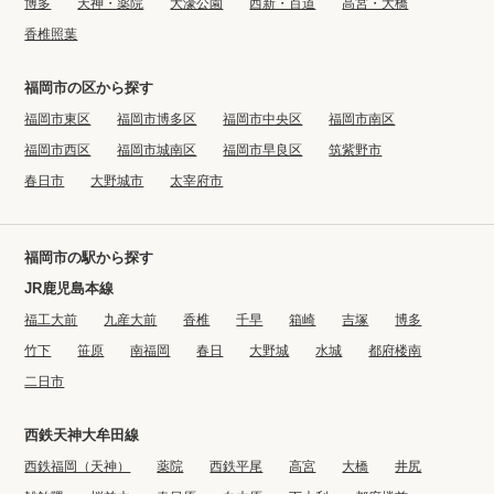
博多
天神・薬院
大濠公園
西新・百道
高宮・大橋
香椎照葉
福岡市の区から探す
福岡市東区
福岡市博多区
福岡市中央区
福岡市南区
福岡市西区
福岡市城南区
福岡市早良区
筑紫野市
春日市
大野城市
太宰府市
福岡市の駅から探す
JR鹿児島本線
福工大前
九産大前
香椎
千早
箱崎
吉塚
博多
竹下
笹原
南福岡
春日
大野城
水城
都府楼南
二日市
西鉄天神大牟田線
西鉄福岡（天神）
薬院
西鉄平尾
高宮
大橋
井尻