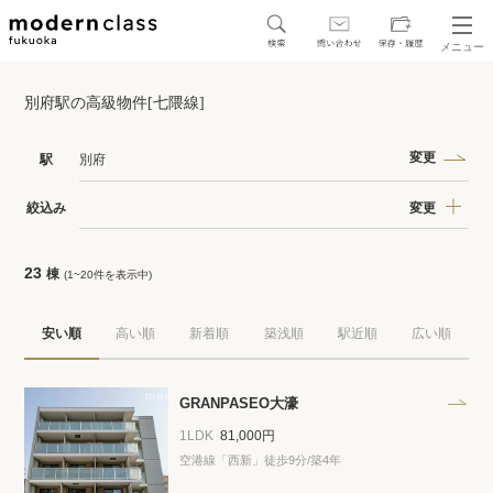
メニュー
SEARCH
別府駅の高級物件[七隈線]
地図から探す
駅・路線から探す
変更
駅
別府
変更
絞込み
23
棟
(1~20件を表示中)
区から探す
安い順
高い順
新着順
築浅順
駅近順
広い順
人気エリアから探す
アクセスランキング
GRANPASEO大濠
1LDK
81,000円
空港線「西新」徒歩9分/築4年
保存した物件