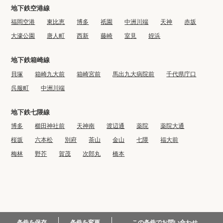
地下鉄空港線
福岡空港
東比恵
博多
祇園
中洲川端
天神
赤坂
大濠公園
唐人町
西新
藤崎
室見
姪浜
地下鉄箱崎線
貝塚
箱崎九大前
箱崎宮前
馬出九大病院前
千代県庁口
呉服町
中洲川端
地下鉄七隈線
博多
櫛田神社前
天神南
渡辺通
薬院
薬院大通
桜坂
六本松
別府
茶山
金山
七隈
福大前
梅林
野芥
賀茂
次郎丸
橋本
© 2022 BIG CO., LTD.
この条件でお問い合わせ
条件を保存
条件を変更