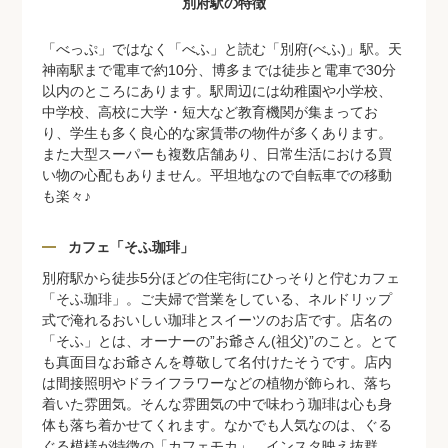
別府駅の特徴
「べっぷ」ではなく「べふ」と読む「別府(べふ)」駅。天
神南駅まで電車で約10分、博多までは徒歩と電車で30分
以内のところにあります。駅周辺には幼稚園や小学校、
中学校、高校に大学・短大など教育機関が集まってお
り、学生も多く良心的な家賃帯の物件が多くあります。
また大型スーパーも複数店舗あり、日常生活における買
い物の心配もありません。平坦地なので自転車での移動
も楽々♪
カフェ「そふ珈琲」
別府駅から徒歩5分ほどの住宅街にひっそりと佇むカフェ
「そふ珈琲」。ご夫婦で営業をしている、ネルドリップ
式で淹れるおいしい珈琲とスイーツのお店です。店名の
「そふ」とは、オーナーの”お爺さん(祖父)”のこと。とて
も真面目なお爺さんを尊敬して名付けたそうです。店内
は間接照明やドライフラワーなどの植物が飾られ、落ち
着いた雰囲気。そんな雰囲気の中で味わう珈琲は心も身
体も落ち着かせてくれます。なかでも人気なのは、ぐる
ぐる模様が特徴の「カフェモカ」。インスタ映え抜群