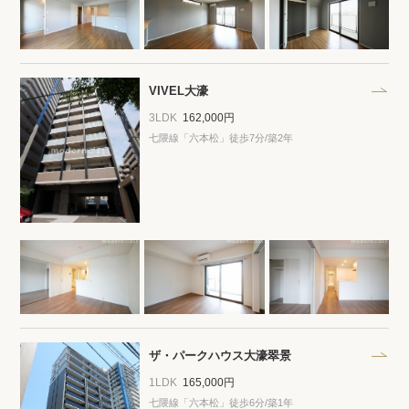
VIVEL大濠
3LDK
162,000円
七隈線「六本松」徒歩7分/築2年
ザ・パークハウス大濠翠景
1LDK
165,000円
七隈線「六本松」徒歩6分/築1年