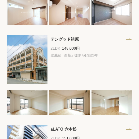
テングッド祖原
2LDK
148,000円
空港線「西新」徒歩7分/築26年
aLATO 六本松
2LDK
151,000円