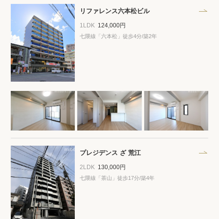
リファレンス六本松ビル
1LDK
124,000円
七隈線「六本松」徒歩4分/築2年
プレジデンス ざ 荒江
2LDK
130,000円
七隈線「茶山」徒歩17分/築4年