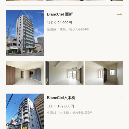
プライバシーポリシー
クッキーポリシー
商標について
サイトマップ
BlancCiel 西新
1LDK
94,000円
空港線「西新」徒歩7分/築4年
BlancCiel六本松
1LDK
102,000円
七隈線「六本松」徒歩3分/築2年