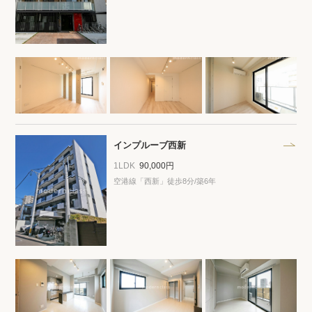
閲覧履歴
保存した検索条件
店舗・スタッフ紹介
希望条件を伝えてプロに探してもらう
インプルーブ西新
1LDK
90,000円
来店予約
空港線「西新」徒歩8分/築6年
各種お問い合わせ
高級賃貸物件コラム
modern classについて
高級賃貸物件トピック
会社概要