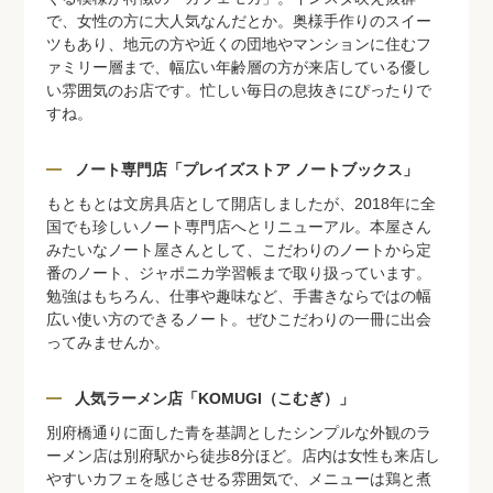
で、女性の方に大人気なんだとか。奥様手作りのスイー
ツもあり、地元の方や近くの団地やマンションに住むフ
ァミリー層まで、幅広い年齢層の方が来店している優し
い雰囲気のお店です。忙しい毎日の息抜きにぴったりで
すね。
ノート専門店「プレイズストア ノートブックス」
もともとは文房具店として開店しましたが、2018年に全
国でも珍しいノート専門店へとリニューアル。本屋さん
みたいなノート屋さんとして、こだわりのノートから定
番のノート、ジャポニカ学習帳まで取り扱っています。
勉強はもちろん、仕事や趣味など、手書きならではの幅
広い使い方のできるノート。ぜひこだわりの一冊に出会
ってみませんか。
人気ラーメン店「KOMUGI（こむぎ）」
別府橋通りに面した青を基調としたシンプルな外観のラ
ーメン店は別府駅から徒歩8分ほど。店内は女性も来店し
やすいカフェを感じさせる雰囲気で、メニューは鶏と煮