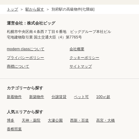
トップ
駅から探す
別府駅の高級物件[七隈線]
運営会社：株式会社ビッグ
札幌市中央区南４条西７丁目６番地 ビッググループ本社ビル
宅地建物取引業 国土交通大臣（4）第7765号
modern classについて
会社概要
プライバシーポリシー
クッキーポリシー
商標について
サイトマップ
カテゴリーから探す
新着物件
新築物件
分譲賃貸
ペット可
100㎡超
人気エリアから探す
博多
天神・薬院
大濠公園
西新・百道
高宮・大橋
香椎照葉