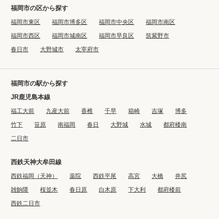
福岡市の区から探す
福岡市東区
福岡市博多区
福岡市中央区
福岡市南区
福岡市西区
福岡市城南区
福岡市早良区
筑紫野市
春日市
大野城市
太宰府市
福岡市の駅から探す
JR鹿児島本線
福工大前
九産大前
香椎
千早
箱崎
吉塚
博多
竹下
笹原
南福岡
春日
大野城
水城
都府楼南
二日市
西鉄天神大牟田線
西鉄福岡（天神）
薬院
西鉄平尾
高宮
大橋
井尻
雑餉隈
桜並木
春日原
白木原
下大利
都府楼前
西鉄二日市